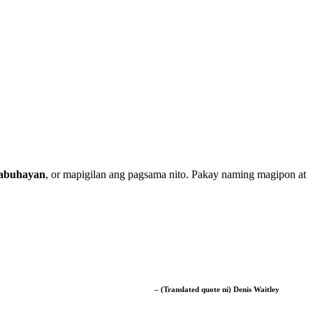
kabuhayan
, or mapigilan ang pagsama nito. Pakay naming magipon at
– (Translated quote ni) Denis Waitley