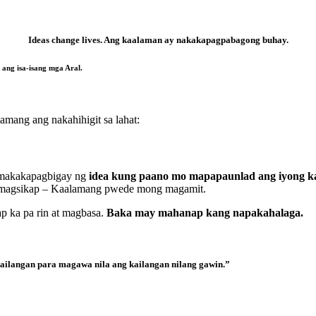
Ideas change lives. Ang kaalaman ay nakakapagpabagong buhay.
ang isa-isang mga Aral.
amang ang nakahihigit sa lahat:
ay makakapagbigay ng
idea kung paano mo mapapaunlad ang iyong 
a magsikap – Kaalamang pwede mong magamit.
p ka pa rin at magbasa.
Baka may mahanap kang napakahalaga.
ailangan para magawa nila ang kailangan nilang gawin.”