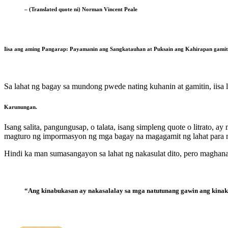
– (Translated quote ni) Norman Vincent Peale
Iisa ang aming Pangarap: Payamanin ang Sangkatauhan at Puksain ang Kahirapan gamit 
Sa lahat ng bagay sa mundong pwede nating kuhanin at gamitin, iisa l
Karunungan
.
Isang salita, pangungusap, o talata, isang simpleng quote o litrato, 
magturo ng impormasyon ng mga bagay na magagamit ng lahat par
Hindi ka man sumasangayon sa lahat ng nakasulat dito, pero maghana
“Ang kinabukasan ay nakasalalay sa mga natutunang gawin ang kinak