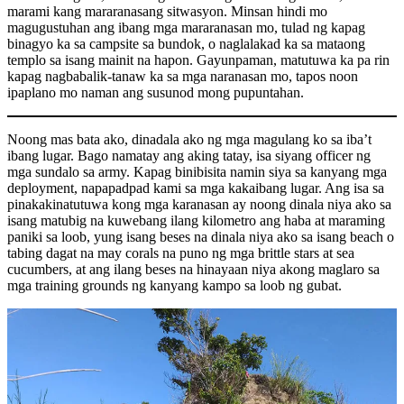
marami kang mararanasang sitwasyon. Minsan hindi mo
magugustuhan ang ibang mga mararanasan mo, tulad ng kapag
binagyo ka sa campsite sa bundok, o naglalakad ka sa mataong
templo sa isang mainit na hapon. Gayunpaman, matutuwa ka pa rin
kapag nagbabalik-tanaw ka sa mga naranasan mo, tapos noon
ipaplano mo naman ang susunod mong pupuntahan.
Noong mas bata ako, dinadala ako ng mga magulang ko sa iba’t
ibang lugar. Bago namatay ang aking tatay, isa siyang officer ng
mga sundalo sa army. Kapag binibisita namin siya sa kanyang mga
deployment, napapadpad kami sa mga kakaibang lugar. Ang isa sa
pinakakinatutuwa kong mga karanasan ay noong dinala niya ako sa
isang matubig na kuwebang ilang kilometro ang haba at maraming
paniki sa loob, yung isang beses na dinala niya ako sa isang beach o
tabing dagat na may corals na puno ng mga brittle stars at sea
cucumbers, at ang ilang beses na hinayaan niya akong maglaro sa
mga training grounds ng kanyang kampo sa loob ng gubat.