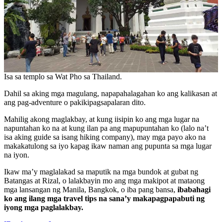
Isa sa templo sa Wat Pho sa Thailand.
Dahil sa aking mga magulang, napapahalagahan ko ang kalikasan at
ang pag-adventure o pakikipagsapalaran dito.
Mahilig akong maglakbay, at kung iisipin ko ang mga lugar na
napuntahan ko na at kung ilan pa ang mapupuntahan ko (lalo na’t
isa aking guide sa isang hiking company), may mga payo ako na
makakatulong sa iyo kapag ikaw naman ang pupunta sa mga lugar
na iyon.
Ikaw ma’y maglalakad sa maputik na mga bundok at gubat ng
Batangas at Rizal, o lalakbayin mo ang mga makipot at mataong
mga lansangan ng Manila, Bangkok, o iba pang bansa,
ibabahagi
ko ang ilang mga travel tips na sana’y makapagpapabuti ng
iyong mga paglalakbay.