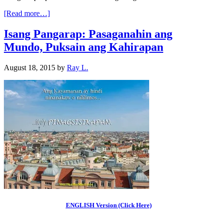
[Read more…]
Isang Pangarap: Pasaganahin ang
Mundo, Puksain ang Kahirapan
August 18, 2015
by
Ray L.
ENGLISH Version (Click Here)