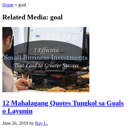
Home
»
goal
Related Media: goal
12 Mahalagang Quotes Tungkol sa Goals
o Layunin
June 26, 2019
by
Ray L.