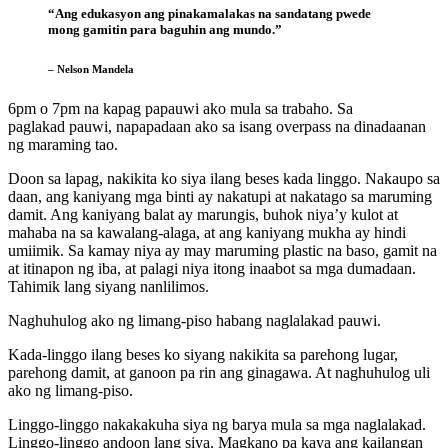
“Ang edukasyon ang pinakamalakas na sandatang pwede
mong gamitin para baguhin ang mundo.”
– Nelson Mandela
6pm o 7pm na kapag papauwi ako mula sa trabaho. Sa
paglakad pauwi, napapadaan ako sa isang overpass na dinadaanan
ng maraming tao.
Doon sa lapag, nakikita ko siya ilang beses kada linggo. Nakaupo sa
daan, ang kaniyang mga binti ay nakatupi at nakatago sa maruming
damit. Ang kaniyang balat ay marungis, buhok niya’y kulot at
mahaba na sa kawalang-alaga, at ang kaniyang mukha ay hindi
umiimik. Sa kamay niya ay may maruming plastic na baso, gamit na
at itinapon ng iba, at palagi niya itong inaabot sa mga dumadaan.
Tahimik lang siyang nanlilimos.
Naghuhulog ako ng limang-piso habang naglalakad pauwi.
Kada-linggo ilang beses ko siyang nakikita sa parehong lugar,
parehong damit, at ganoon pa rin ang ginagawa. At naghuhulog uli
ako ng limang-piso.
Linggo-linggo nakakakuha siya ng barya mula sa mga naglalakad.
Linggo-linggo andoon lang siya. Magkano pa kaya ang kailangan