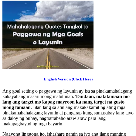
English Version (Click Here)
Ang goal setting o paggawa ng layunin ay isa sa pinakamahalagang
kakayahang maaari mong matutunan.
Tandaan, matatamaan mo
lang ang target mo kapag mayroon ka nang target na gusto
mong tamaan
. Iilan lang sa atin ang makakakamit ng ating mga
pinakamahahalagang layunin at pangarap kung sumasabay lang tayo
sa daloy ng buhay, nagtratrabaho araw araw para lang
makapagbayad ng mga bayarin.
Ngayong linggong ito, ishashare namin sa iyo ang ilang munting