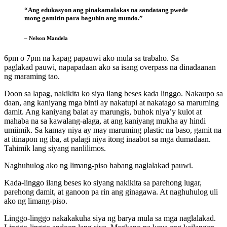
“Ang edukasyon ang pinakamalakas na sandatang pwede
mong gamitin para baguhin ang mundo.”
– Nelson Mandela
6pm o 7pm na kapag papauwi ako mula sa trabaho. Sa
paglakad pauwi, napapadaan ako sa isang overpass na dinadaanan
ng maraming tao.
Doon sa lapag, nakikita ko siya ilang beses kada linggo. Nakaupo sa
daan, ang kaniyang mga binti ay nakatupi at nakatago sa maruming
damit. Ang kaniyang balat ay marungis, buhok niya’y kulot at
mahaba na sa kawalang-alaga, at ang kaniyang mukha ay hindi
umiimik. Sa kamay niya ay may maruming plastic na baso, gamit na
at itinapon ng iba, at palagi niya itong inaabot sa mga dumadaan.
Tahimik lang siyang nanlilimos.
Naghuhulog ako ng limang-piso habang naglalakad pauwi.
Kada-linggo ilang beses ko siyang nakikita sa parehong lugar,
parehong damit, at ganoon pa rin ang ginagawa. At naghuhulog uli
ako ng limang-piso.
Linggo-linggo nakakakuha siya ng barya mula sa mga naglalakad.