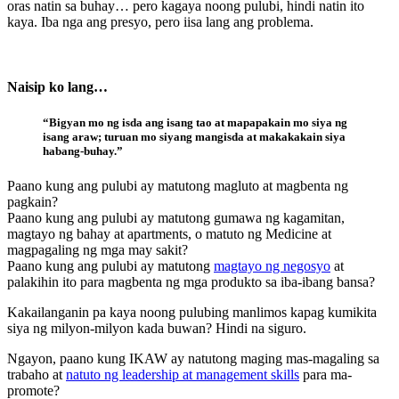
oras natin sa buhay… pero kagaya noong pulubi, hindi natin ito
kaya. Iba nga ang presyo, pero iisa lang ang problema.
Naisip ko lang…
“Bigyan mo ng isda ang isang tao at mapapakain mo siya ng
isang araw; turuan mo siyang mangisda at makakakain siya
habang-buhay.”
Paano kung ang pulubi ay matutong magluto at magbenta ng
pagkain?
Paano kung ang pulubi ay matutong gumawa ng kagamitan,
magtayo ng bahay at apartments, o matuto ng Medicine at
magpagaling ng mga may sakit?
Paano kung ang pulubi ay matutong
magtayo ng negosyo
at
palakihin ito para magbenta ng mga produkto sa iba-ibang bansa?
Kakailanganin pa kaya noong pulubing manlimos kapag kumikita
siya ng milyon-milyon kada buwan? Hindi na siguro.
Ngayon, paano kung IKAW ay natutong maging mas-magaling sa
trabaho at
natuto ng leadership at management skills
para ma-
promote?