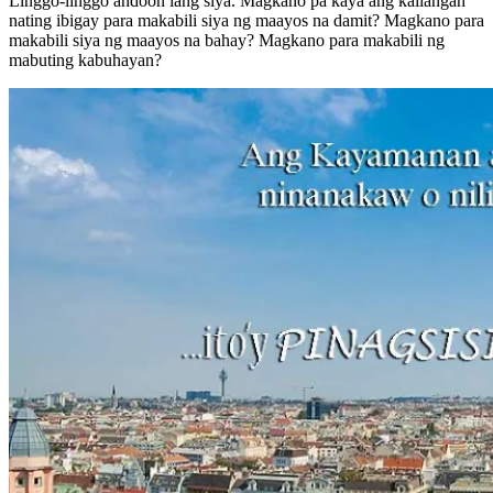
Linggo-linggo andoon lang siya. Magkano pa kaya ang kailangan
nating ibigay para makabili siya ng maayos na damit? Magkano para
makabili siya ng maayos na bahay? Magkano para makabili ng
mabuting kabuhayan?