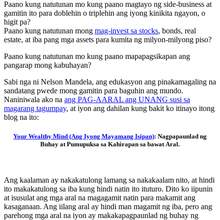
Paano kung natutunan mo kung paano magtayo ng side-business at
gamitin ito para doblehin o triplehin ang iyong kinikita ngayon, o
higit pa?
Paano kung natutunan mong
mag-invest sa stocks
, bonds, real
estate, at iba pang mga assets para kumita ng milyon-milyong piso?
Paano kung natutunan mo kung paano mapapagsikapan ang
pangarap mong kabuhayan?
Sabi nga ni Nelson Mandela, ang edukasyon ang pinakamagaling na
sandatang pwede mong gamitin para baguhin ang mundo.
Naniniwala ako na
ang PAG-AARAL ang UNANG susi sa
magarang tagumpay
, at iyon ang dahilan kung bakit ko itinayo itong
blog na ito:
Your Wealthy Mind (Ang Iyong Mayamang Isipan)
: Nagpapaunlad ng
Buhay at Pumupuksa sa Kahirapan sa bawat Aral.
Ang kaalaman ay nakakatulong lamang sa nakakaalam nito, at hindi
ito makakatulong sa iba kung hindi natin ito ituturo. Dito ko iipunin
at isusulat ang mga aral na magagamit natin para makamit ang
kasaganaan. Ang iilang aral ay hindi man magamit ng iba, pero ang
parehong mga aral na iyon ay makakapagpaunlad ng buhay ng