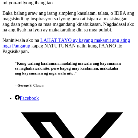
milyon-milyong ibang tao.
Baka balang araw ang isang simpleng kasulatan, talata, o IDEA ang
magsisindi ng inspirasyon sa iyong puso at isipan at masisinagan
ang daan patungo sa mas-magandang kinabukasan. Nagdadasal ako
na ang liyab na iyon ay makakarating din sa mga pulubi.
Naniniwala ako na
LAHAT TAYO ay kayang makamit ang ating
mga Pangarap
kapag NATUTUNAN natin kung PAANO ito
Pagsisikapan.
“Kung walang kaalaman, madaling mawala ang kayamanan
sa naghahawak nito, pero kapag may kaalaman, makukuha
ang kayamanan ng mga wala nito.”
– George S. Clason
Facebook