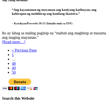
Ang Unang Bersikulo:
“Ang kayamanan ng mayaman ang kaniyang katibayan; ang
kahirapan ng mahihirap ang kanilang ikasisira.”
– Kawikaan/Proverbs 10:15 (Isinalin mula sa ESV)
Ito ay labag sa maling pagiisip na “mabuti ang maghirap at masama
ang maging mayaman.”
[Read more…]
« Previous Page
1
…
48
49
50
Search this Website