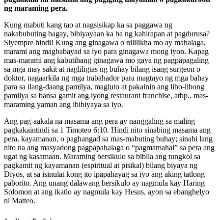
ng maraming pera.
Kung mabuti kang tao at nagsisikap ka sa paggawa ng
nakabubuting bagay, bibiyayaan ka ba ng kahirapan at pagdurusa?
Siyempre hindi! Kung ang ginagawa o nililikha mo ay mahalaga,
marami ang magbabayad sa iyo para ginagawa mong iyon. Kapag
mas-marami ang kabutihang ginagawa mo gaya ng pagpapagaling
sa mga may sakit at nagliligtas ng buhay bilang isang surgeon o
doktor, nagaarkila ng mga trabahador para magtayo ng mga bahay
para sa ilang-daang pamilya, magluto at pakainin ang libo-libong
pamilya sa bansa gamit ang iyong restaurant franchise, atbp., mas-
maraming yaman ang ibibiyaya sa iyo.
Ang pag-aakala na masama ang pera ay nanggaling sa maling
pagkakaintindi sa 1 Timoteo 6:10. Hindi nito sinabing masama ang
pera, kayamanan, o paghangad sa mas-mabuting buhay; sinabi lang
nito na ang masyadong pagpapahalaga o “pagmamahal” sa pera ang
ugat ng kasamaan. Maraming bersikulo sa biblia ang tungkol sa
pagkamit ng kayamanan (espiritual at pisikal) bilang biyaya ng
Diyos, at sa isinulat kong ito ipapahayag sa iyo ang aking tatlong
paborito. Ang unang dalawang bersikulo ay nagmula kay Haring
Solomon at ang ikatlo ay nagmula kay Hesus, ayon sa ebanghelyo
ni Matteo.