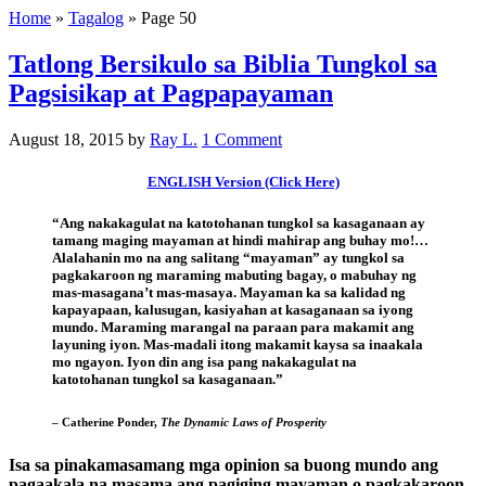
Home
»
Tagalog
»
Page 50
Tatlong Bersikulo sa Biblia Tungkol sa
Pagsisikap at Pagpapayaman
August 18, 2015
by
Ray L.
1 Comment
ENGLISH Version (Click Here)
“Ang nakakagulat na katotohanan tungkol sa kasaganaan ay
tamang maging mayaman at hindi mahirap ang buhay mo!…
Alalahanin mo na ang salitang “mayaman” ay tungkol sa
pagkakaroon ng maraming mabuting bagay, o mabuhay ng
mas-masagana’t mas-masaya. Mayaman ka sa kalidad ng
kapayapaan, kalusugan, kasiyahan at kasaganaan sa iyong
mundo. Maraming marangal na paraan para makamit ang
layuning iyon. Mas-madali itong makamit kaysa sa inaakala
mo ngayon. Iyon din ang isa pang nakakagulat na
katotohanan tungkol sa kasaganaan.”
– Catherine Ponder,
The Dynamic Laws of Prosperity
Isa sa pinakamasamang mga opinion sa buong mundo ang
pagaakala na masama ang pagiging mayaman o pagkakaroon