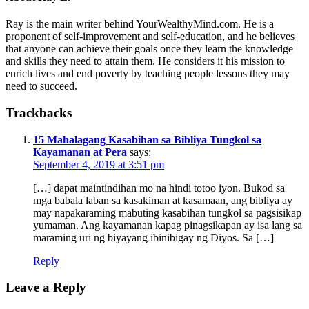
Ray is the main writer behind YourWealthyMind.com. He is a
proponent of self-improvement and self-education, and he believes
that anyone can achieve their goals once they learn the knowledge
and skills they need to attain them. He considers it his mission to
enrich lives and end poverty by teaching people lessons they may
need to succeed.
Trackbacks
15 Mahalagang Kasabihan sa Bibliya Tungkol sa
Kayamanan at Pera
says:
September 4, 2019 at 3:51 pm
[…] dapat maintindihan mo na hindi totoo iyon. Bukod sa
mga babala laban sa kasakiman at kasamaan, ang bibliya ay
may napakaraming mabuting kasabihan tungkol sa pagsisikap
yumaman. Ang kayamanan kapag pinagsikapan ay isa lang sa
maraming uri ng biyayang ibinibigay ng Diyos. Sa […]
Reply
Leave a Reply