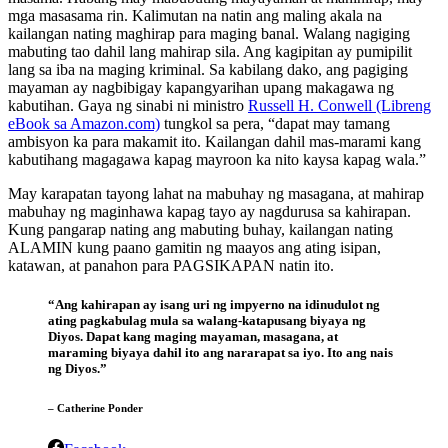
mga masasama rin. Kalimutan na natin ang maling akala na
kailangan nating maghirap para maging banal. Walang nagiging
mabuting tao dahil lang mahirap sila. Ang kagipitan ay pumipilit
lang sa iba na maging kriminal. Sa kabilang dako, ang pagiging
mayaman ay nagbibigay kapangyarihan upang makagawa ng
kabutihan. Gaya ng sinabi ni ministro
Russell H. Conwell (Libreng
eBook sa Amazon.com)
tungkol sa pera, “dapat may tamang
ambisyon ka para makamit ito. Kailangan dahil mas-marami kang
kabutihang magagawa kapag mayroon ka nito kaysa kapag wala.”
May karapatan tayong lahat na mabuhay ng masagana, at mahirap
mabuhay ng maginhawa kapag tayo ay nagdurusa sa kahirapan.
Kung pangarap nating ang mabuting buhay, kailangan nating
ALAMIN kung paano gamitin ng maayos ang ating isipan,
katawan, at panahon para PAGSIKAPAN natin ito.
“Ang kahirapan ay isang uri ng impyerno na idinudulot ng
ating pagkabulag mula sa walang-katapusang biyaya ng
Diyos. Dapat kang maging mayaman, masagana, at
maraming biyaya dahil ito ang nararapat sa iyo. Ito ang nais
ng Diyos.”
– Catherine Ponder