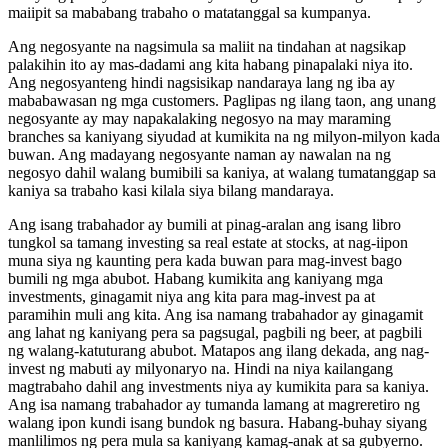
maiipit sa mababang trabaho o matatanggal sa kumpanya.
Ang negosyante na nagsimula sa maliit na tindahan at nagsikap
palakihin ito ay mas-dadami ang kita habang pinapalaki niya ito.
Ang negosyanteng hindi nagsisikap nandaraya lang ng iba ay
mababawasan ng mga customers. Paglipas ng ilang taon, ang unang
negosyante ay may napakalaking negosyo na may maraming
branches sa kaniyang siyudad at kumikita na ng milyon-milyon kada
buwan. Ang madayang negosyante naman ay nawalan na ng
negosyo dahil walang bumibili sa kaniya, at walang tumatanggap sa
kaniya sa trabaho kasi kilala siya bilang mandaraya.
Ang isang trabahador ay bumili at pinag-aralan ang isang libro
tungkol sa tamang investing sa real estate at stocks, at nag-iipon
muna siya ng kaunting pera kada buwan para mag-invest bago
bumili ng mga abubot. Habang kumikita ang kaniyang mga
investments, ginagamit niya ang kita para mag-invest pa at
paramihin muli ang kita. Ang isa namang trabahador ay ginagamit
ang lahat ng kaniyang pera sa pagsugal, pagbili ng beer, at pagbili
ng walang-katuturang abubot. Matapos ang ilang dekada, ang nag-
invest ng mabuti ay milyonaryo na. Hindi na niya kailangang
magtrabaho dahil ang investments niya ay kumikita para sa kaniya.
Ang isa namang trabahador ay tumanda lamang at magreretiro ng
walang ipon kundi isang bundok ng basura. Habang-buhay siyang
manlilimos ng pera mula sa kaniyang kamag-anak at sa gubyerno.