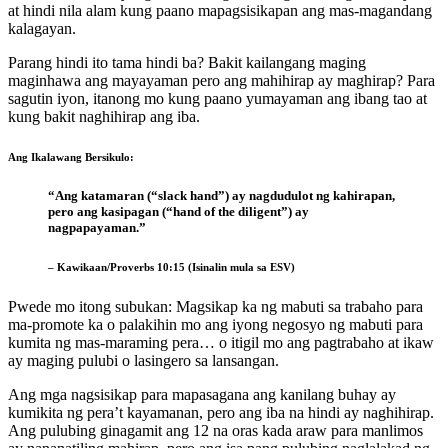
at hindi nila alam kung paano mapagsisikapan ang mas-magandang
kalagayan.
Parang hindi ito tama hindi ba? Bakit kailangang maging
maginhawa ang mayayaman pero ang mahihirap ay maghirap? Para
sagutin iyon, itanong mo kung paano yumayaman ang ibang tao at
kung bakit naghihirap ang iba.
Ang Ikalawang Bersikulo:
“Ang katamaran (“slack hand”) ay nagdudulot ng kahirapan,
pero ang kasipagan (“hand of the diligent”) ay
nagpapayaman.”
– Kawikaan/Proverbs 10:15 (Isinalin mula sa ESV)
Pwede mo itong subukan: Magsikap ka ng mabuti sa trabaho para
ma-promote ka o palakihin mo ang iyong negosyo ng mabuti para
kumita ng mas-maraming pera… o itigil mo ang pagtrabaho at ikaw
ay maging pulubi o lasingero sa lansangan.
Ang mga nagsisikap para mapasagana ang kanilang buhay ay
kumikita ng pera’t kayamanan, pero ang iba na hindi ay naghihirap.
Ang pulubing ginagamit ang 12 na oras kada araw para manlimos