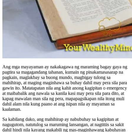
Ang mga mayayaman ay nakakagawa ng maraming bagay gaya ng
pagtira sa magagandang tahanan, kumain ng pinakamasasarap na
pagkain, maglakbay sa buong mundo, magbigay tulong sa
mahihirap, at maging maginhawa sa buhay dahil may pera sila para
gawin ito. Matatapatan nila ang kahit anong kagipitan o emergency
at maibabalik ang nawala sa kanila kasi may pera sila para dito, at
kapag mawalan man sila ng pera, mapapagsikapan nila itong muli
dahil alam nila kung paano at ang isipan nila ay mayaman sa
kaalaman.
Sa kabilang dako, ang mahihirap ay nabubuhay sa kagipitan at
nagugutom, natutulog sa maruming lansangan, at nagtitiis sa sakit
dahil hindi nila kayang makabili ng mas-maginhawang kabuhayan