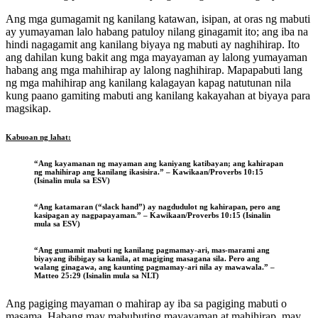
Ang mga gumagamit ng kanilang katawan, isipan, at oras ng mabuti
ay yumayaman lalo habang patuloy nilang ginagamit ito; ang iba na
hindi nagagamit ang kanilang biyaya ng mabuti ay naghihirap. Ito
ang dahilan kung bakit ang mga mayayaman ay lalong yumayaman
habang ang mga mahihirap ay lalong naghihirap. Mapapabuti lang
ng mga mahihirap ang kanilang kalagayan kapag natutunan nila
kung paano gamiting mabuti ang kanilang kakayahan at biyaya para
magsikap.
Kabuoan ng lahat:
“Ang kayamanan ng mayaman ang kaniyang katibayan; ang kahirapan
ng mahihirap ang kanilang ikasisira.” – Kawikaan/Proverbs 10:15
(Isinalin mula sa ESV)
“Ang katamaran (“slack hand”) ay nagdudulot ng kahirapan, pero ang
kasipagan ay nagpapayaman.” – Kawikaan/Proverbs 10:15 (Isinalin
mula sa ESV)
“Ang gumamit mabuti ng kanilang pagmamay-ari, mas-marami ang
biyayang ibibigay sa kanila, at magiging masagana sila. Pero ang
walang ginagawa, ang kaunting pagmamay-ari nila ay mawawala.” –
Matteo 25:29 (Isinalin mula sa NLT)
Ang pagiging mayaman o mahirap ay iba sa pagiging mabuti o
masama. Habang may mabubuting mayayaman at mahihirap, may