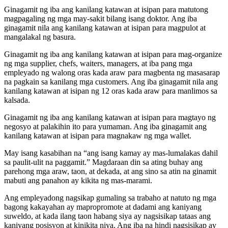
Ginagamit ng iba ang kanilang katawan at isipan para matutong
magpagaling ng mga may-sakit bilang isang doktor. Ang iba
ginagamit nila ang kanilang katawan at isipan para magpulot at
mangalakal ng basura.
Ginagamit ng iba ang kanilang katawan at isipan para mag-organize
ng mga supplier, chefs, waiters, managers, at iba pang mga
empleyado ng walong oras kada araw para magbenta ng masasarap
na pagkain sa kanilang mga customers. Ang iba ginagamit nila ang
kanilang katawan at isipan ng 12 oras kada araw para manlimos sa
kalsada.
Ginagamit ng iba ang kanilang katawan at isipan para magtayo ng
negosyo at palakihin ito para yumaman. Ang iba ginagamit ang
kanilang katawan at isipan para magnakaw ng mga wallet.
May isang kasabihan na “ang isang kamay ay mas-lumalakas dahil
sa paulit-ulit na paggamit.” Magdaraan din sa ating buhay ang
parehong mga araw, taon, at dekada, at ang sino sa atin na ginamit
mabuti ang panahon ay kikita ng mas-marami.
Ang empleyadong nagsikap gumaling sa trabaho at natuto ng mga
bagong kakayahan ay mapropromote at dadami ang kaniyang
suweldo, at kada ilang taon habang siya ay nagsisikap tataas ang
kaniyang posisyon at kinikita niya. Ang iba na hindi nagsisikap ay