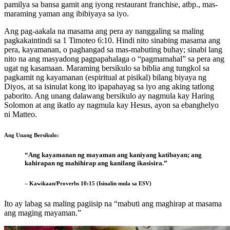
pamilya sa bansa gamit ang iyong restaurant franchise, atbp., mas-
maraming yaman ang ibibiyaya sa iyo.
Ang pag-aakala na masama ang pera ay nanggaling sa maling
pagkakaintindi sa 1 Timoteo 6:10. Hindi nito sinabing masama ang
pera, kayamanan, o paghangad sa mas-mabuting buhay; sinabi lang
nito na ang masyadong pagpapahalaga o “pagmamahal” sa pera ang
ugat ng kasamaan. Maraming bersikulo sa biblia ang tungkol sa
pagkamit ng kayamanan (espiritual at pisikal) bilang biyaya ng
Diyos, at sa isinulat kong ito ipapahayag sa iyo ang aking tatlong
paborito. Ang unang dalawang bersikulo ay nagmula kay Haring
Solomon at ang ikatlo ay nagmula kay Hesus, ayon sa ebanghelyo
ni Matteo.
Ang Unang Bersikulo:
“Ang kayamanan ng mayaman ang kaniyang katibayan; ang
kahirapan ng mahihirap ang kanilang ikasisira.”
– Kawikaan/Proverbs 10:15 (Isinalin mula sa ESV)
Ito ay labag sa maling pagiisip na “mabuti ang maghirap at masama
ang maging mayaman.”