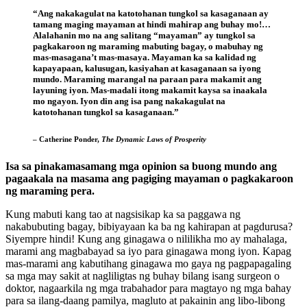
“Ang nakakagulat na katotohanan tungkol sa kasaganaan ay
tamang maging mayaman at hindi mahirap ang buhay mo!…
Alalahanin mo na ang salitang “mayaman” ay tungkol sa
pagkakaroon ng maraming mabuting bagay, o mabuhay ng
mas-masagana’t mas-masaya. Mayaman ka sa kalidad ng
kapayapaan, kalusugan, kasiyahan at kasaganaan sa iyong
mundo. Maraming marangal na paraan para makamit ang
layuning iyon. Mas-madali itong makamit kaysa sa inaakala
mo ngayon. Iyon din ang isa pang nakakagulat na
katotohanan tungkol sa kasaganaan.”
– Catherine Ponder,
The Dynamic Laws of Prosperity
Isa sa pinakamasamang mga opinion sa buong mundo ang
pagaakala na masama ang pagiging mayaman o pagkakaroon
ng maraming pera.
Kung mabuti kang tao at nagsisikap ka sa paggawa ng
nakabubuting bagay, bibiyayaan ka ba ng kahirapan at pagdurusa?
Siyempre hindi! Kung ang ginagawa o nililikha mo ay mahalaga,
marami ang magbabayad sa iyo para ginagawa mong iyon. Kapag
mas-marami ang kabutihang ginagawa mo gaya ng pagpapagaling
sa mga may sakit at nagliligtas ng buhay bilang isang surgeon o
doktor, nagaarkila ng mga trabahador para magtayo ng mga bahay
para sa ilang-daang pamilya, magluto at pakainin ang libo-libong