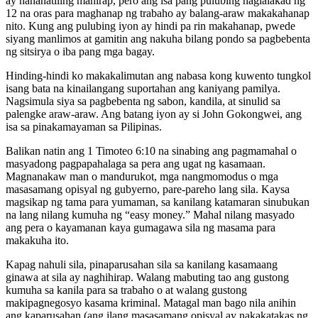
ay nananatiling mahirap, pero ang isa pang pulubing naglalakad ng
12 na oras para maghanap ng trabaho ay balang-araw makakahanap
nito. Kung ang pulubing iyon ay hindi pa rin makahanap, pwede
siyang manlimos at gamitin ang nakuha bilang pondo sa pagbebenta
ng sitsirya o iba pang mga bagay.
Hinding-hindi ko makakalimutan ang nabasa kong kuwento tungkol
isang bata na kinailangang suportahan ang kaniyang pamilya.
Nagsimula siya sa pagbebenta ng sabon, kandila, at sinulid sa
palengke araw-araw. Ang batang iyon ay si John Gokongwei, ang
isa sa pinakamayaman sa Pilipinas.
Balikan natin ang 1 Timoteo 6:10 na sinabing ang pagmamahal o
masyadong pagpapahalaga sa pera ang ugat ng kasamaan.
Magnanakaw man o mandurukot, mga nangmomodus o mga
masasamang opisyal ng gubyerno, pare-pareho lang sila. Kaysa
magsikap ng tama para yumaman, sa kanilang katamaran sinubukan
na lang nilang kumuha ng “easy money.” Mahal nilang masyado
ang pera o kayamanan kaya gumagawa sila ng masama para
makakuha ito.
Kapag nahuli sila, pinaparusahan sila sa kanilang kasamaang
ginawa at sila ay naghihirap. Walang mabuting tao ang gustong
kumuha sa kanila para sa trabaho o at walang gustong
makipagnegosyo kasama kriminal. Matagal man bago nila anihin
ang kaparusahan (ang ilang masasamang opisyal ay nakakatakas ng