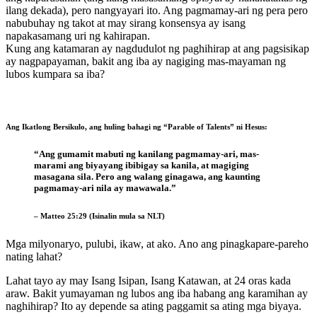
ilang dekada), pero nangyayari ito. Ang pagmamay-ari ng pera pero
nabubuhay ng takot at may sirang konsensya ay isang
napakasamang uri ng kahirapan.
Kung ang katamaran ay nagdudulot ng paghihirap at ang pagsisikap
ay nagpapayaman, bakit ang iba ay nagiging mas-mayaman ng
lubos kumpara sa iba?
Ang Ikatlong Bersikulo, ang huling bahagi ng “Parable of Talents” ni Hesus:
“Ang gumamit mabuti ng kanilang pagmamay-ari, mas-
marami ang biyayang ibibigay sa kanila, at magiging
masagana sila. Pero ang walang ginagawa, ang kaunting
pagmamay-ari nila ay mawawala.”
– Matteo 25:29 (Isinalin mula sa NLT)
Mga milyonaryo, pulubi, ikaw, at ako. Ano ang pinagkapare-pareho
nating lahat?
Lahat tayo ay may Isang Isipan, Isang Katawan, at 24 oras kada
araw. Bakit yumayaman ng lubos ang iba habang ang karamihan ay
naghihirap? Ito ay depende sa ating paggamit sa ating mga biyaya.