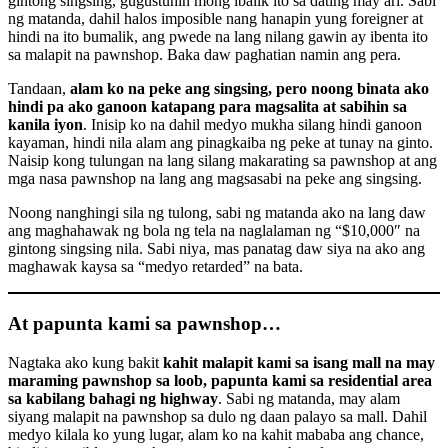
gintong singsing, gugustuhin mong ibalik ito sa dating may ari. Sabi
ng matanda, dahil halos imposible nang hanapin yung foreigner at
hindi na ito bumalik, ang pwede na lang nilang gawin ay ibenta ito
sa malapit na pawnshop. Baka daw paghatian namin ang pera.
Tandaan,
alam ko na peke ang singsing, pero noong binata ako
hindi pa ako ganoon katapang para magsalita at sabihin sa
kanila iyon
. Inisip ko na dahil medyo mukha silang hindi ganoon
kayaman, hindi nila alam ang pinagkaiba ng peke at tunay na ginto.
Naisip kong tulungan na lang silang makarating sa pawnshop at ang
mga nasa pawnshop na lang ang magsasabi na peke ang singsing.
Noong nanghingi sila ng tulong, sabi ng matanda ako na lang daw
ang maghahawak ng bola ng tela na naglalaman ng “$10,000″ na
gintong singsing nila. Sabi niya, mas panatag daw siya na ako ang
maghawak kaysa sa “medyo retarded” na bata.
At papunta kami sa pawnshop…
Nagtaka ako kung bakit
kahit malapit kami sa isang mall na may
maraming pawnshop sa loob, papunta kami sa residential area
sa kabilang bahagi ng highway
. Sabi ng matanda, may alam
siyang malapit na pawnshop sa dulo ng daan palayo sa mall. Dahil
medyo kilala ko yung lugar, alam ko na kahit mababa ang chance,