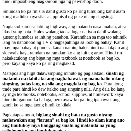
hindi imposibleng magkaroon nga ng pawnshop doon.
Sinundan ko pa rin sila dahil gusto ko pa ring tumulong kahit alam
kong madidismaya sila sa appraisal ng peke nilang singsing.
Naglakad kami sa tabi ng highway, ang matanda nasa unahan, at sa
likod yung bata. Halos walang tao sa lugar na iyon dahil walang
gustong lumabas sa init ng panahon. Karamihan sa mga tao tahimik
lang na nanonood ng TV o nagpapahinga sa loob ng bahay. Kahit
may mga bahay at puno sa kanan namin, halos hindi natatakpan ang
sidewalk kaya ramdam na ramdam ko ang init ng araw. Hindi rin
nakakatulong ang bigat ng mga textbook at notebook sa bag ko,
pero kayang kaya ko pa ring maglakad.
Matapos ang higit dalawampung minuto ng paglalakad,
sinabi ng
matanda na dahil ako ang naghahawak ng mamahalin nilang
singsing, patas lang na sila ang magdala ng bag ko
. Para itong
trade para hindi ko daw itakbo ang singsing nila. Ang dala ko lang
ay mga textbooks, notebooks, school supplies, at homework kaya
hindi ito ganoon ka halaga, pero ayaw ko pa ring ipahawak ang
gamit ko sa mga taong hindi ko kilala.
Pagkatapos noon,
biglang sinabi ng bata na gusto niyang
mahawakan ang “laruan” sa bag ko. Hindi ko alam kung ano
ang tinutukoy niya hanggang sinabi ng matanda na yung
cellphone ko ang tinutukoy niya.