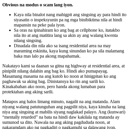
Obvious na modus o scam lang iyon.
Kaya nila binalot nang mahigpit ang singsing ay para hindi ito
siyasatin o inspeksyunin pa ng mga binibiktima nila at hindi
mapansin na peke pala iyon.
Sa oras na ipinahiram ko ang bag at cellphone ko, itatakbo
nila ito at ang matitira lang sa akin ay ang walang kwenta
nilang singsing.
Dinadala din nila ako sa isang residential area na may
maraming eskinita, kaya kung sinundan ko pa sila malamang
baka mas lalo pa akong mapahamak.
Nakatayo kami sa daanan sa gitna ng highway at residential area, at
pinipilit nilang dalahin ang bag ko. Hindi ako pumapayag.
Masamang masama na ang kutob ko noon at hinigpitan ko ang
paghawak sa aking bag. Dinistansya ko rin ang sarili ko.
Kinakabahan ako noon, pero handa akong lumaban para
protektahan ang aking sarili.
Matapos ang halos limang minuto, nagalit na ang matanda. Alam
niyang walang patutunguhan ang pagpilit niya, kaya kinuha na lang
niya ang singsing at mabilis siyang naglakad palayo. Ang (kunwari)
“mentally retarded” na bata na hindi daw kakilala ng matanda ay
sumunod sa dito. Nawala na ang aking pagdududa noon, at
nakaramdam ako ng pagkadiri o pagkamuhi sa dalawang iyon.