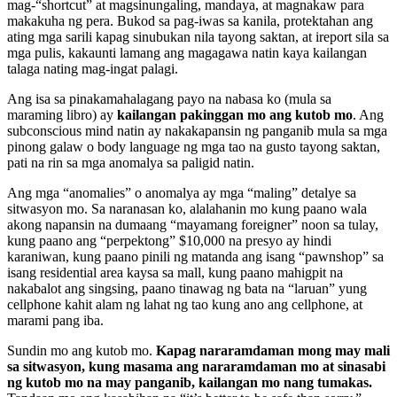
mag-“shortcut” at magsinungaling, mandaya, at magnakaw para
makakuha ng pera. Bukod sa pag-iwas sa kanila, protektahan ang
ating mga sarili kapag sinubukan nila tayong saktan, at ireport sila sa
mga pulis, kakaunti lamang ang magagawa natin kaya kailangan
talaga nating mag-ingat palagi.
Ang isa sa pinakamahalagang payo na nabasa ko (mula sa
maraming libro) ay
kailangan pakinggan mo ang kutob mo
. Ang
subconscious mind natin ay nakakapansin ng panganib mula sa mga
pinong galaw o body language ng mga tao na gusto tayong saktan,
pati na rin sa mga anomalya sa paligid natin.
Ang mga “anomalies” o anomalya ay mga “maling” detalye sa
sitwasyon mo. Sa naranasan ko, alalahanin mo kung paano wala
akong napansin na dumaang “mayamang foreigner” noon sa tulay,
kung paano ang “perpektong” $10,000 na presyo ay hindi
karaniwan, kung paano pinili ng matanda ang isang “pawnshop” sa
isang residential area kaysa sa mall, kung paano mahigpit na
nakabalot ang singsing, paano tinawag ng bata na “laruan” yung
cellphone kahit alam ng lahat ng tao kung ano ang cellphone, at
marami pang iba.
Sundin mo ang kutob mo.
Kapag nararamdaman mong may mali
sa sitwasyon, kung masama ang nararamdaman mo at sinasabi
ng kutob mo na may panganib, kailangan mo nang tumakas.