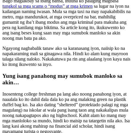
Bago maglakbay sa ibang bansa, inuuna ko palaging magbasa
tungkol sa mga scams o “modus” at mga krimen
sa lugar na iyon na
kailangan naming iwasan. Mula sa mga taxi na may napakabibilis na
metro, mga mandurukot, at mga overpriced na bar, mahihilig
gumamit ng iba’t ibang modus ang mga kriminal para makuha ang
pera ng kanilang mga biktima. Sa article kong ito, ikukuwento ko
ang isang beses kung saan may mga sumubok manloko sa akin
noong mas bata pa ako.
Ngayong nagbabalik tanaw ako sa karanasang iyon, naiisip ko na
napakaraming mali sa ginagawa nila. Hindi ko alam kung mayroon
talaga silang naloko. Nakakatuwa pa rin ang alaalang iyon kaya nais
ko itong ikuwento sa inyo.
Yung isang panahong may sumubok manloko sa
akin…
Inosenteng college freshman pa lang ako noong panahong iyon, at
naaalala ko ito dahil dala dala ko pa ang malaking green na plastik
duffel bag ko. Isa ako dating “sheltered” (protektado palagi ng mga
magulang) na iskolar at wala pang isang taon ang nakakalipas mula
noong nakapagtapos ako ng highschool. Kahit alam ko mang may
mga manloloko sa mundo, hindi ko maisip na tatargetin nila ako. Isa
lang kasi akong mahirap na financial aid scholar, hindi isang
mayamang turista o negosyante.