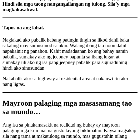
Hindi sila mga taong nangangailangan ng tulong. Sila’y mga
magkakasabwat.
Tapos na ang lahat.
Naglakad ako pabalik habang patingin tingin sa likod dahil baka
sakaling may sumusunod sa akin. Walang ibang tao noon dahil
napakainit ng panahon. Kahit madadaanan ko ang bahay namin
pabalik, sumakay ako ng jeepney papunta sa ibang lugar, at
sumakay uli ako ng isa pang jeepney pabalik para siguraduhing
hindi ako sinusundan.
Nakabalik ako sa highway at residential area at nakauwi rin ako
nang ligtas.
Mayroon palaging mga masasamang tao
sa mundo…
Ang isa sa pinakamasakit na realidad ng buhay ay mayroon
palaging mga kriminal na gusto tayong biktimahin. Kaysa magsikap
sila nang tama at makatulong sa mundo, mas gugustuhin nilang