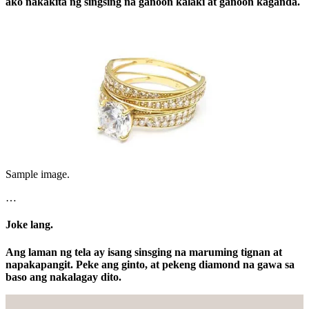
ako nakakita ng singsing na ganoon kalaki at ganoon kaganda.
Sample image.
…
Joke lang.
Ang laman ng tela ay isang sinsging na maruming tignan at
napakapangit. Peke ang ginto, at pekeng diamond na gawa sa
baso ang nakalagay dito.