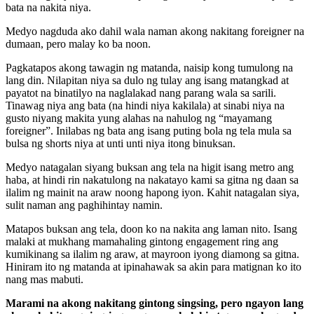
bata na nakita niya.
Medyo nagduda ako dahil wala naman akong nakitang foreigner na
dumaan, pero malay ko ba noon.
Pagkatapos akong tawagin ng matanda, naisip kong tumulong na
lang din. Nilapitan niya sa dulo ng tulay ang isang matangkad at
payatot na binatilyo na naglalakad nang parang wala sa sarili.
Tinawag niya ang bata (na hindi niya kakilala) at sinabi niya na
gusto niyang makita yung alahas na nahulog ng “mayamang
foreigner”. Inilabas ng bata ang isang puting bola ng tela mula sa
bulsa ng shorts niya at unti unti niya itong binuksan.
Medyo natagalan siyang buksan ang tela na higit isang metro ang
haba, at hindi rin nakatulong na nakatayo kami sa gitna ng daan sa
ilalim ng mainit na araw noong hapong iyon. Kahit natagalan siya,
sulit naman ang paghihintay namin.
Matapos buksan ang tela, doon ko na nakita ang laman nito. Isang
malaki at mukhang mamahaling gintong engagement ring ang
kumikinang sa ilalim ng araw, at mayroon iyong diamong sa gitna.
Hiniram ito ng matanda at ipinahawak sa akin para matignan ko ito
nang mas mabuti.
Marami na akong nakitang gintong singsing, pero ngayon lang