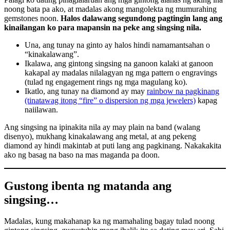
noong bata pa ako, at madalas akong mangolekta ng mumurahing
gemstones noon.
Halos dalawang segundong pagtingin lang ang
kinailangan ko para mapansin na peke ang singsing nila.
Una, ang tunay na ginto ay halos hindi namamantsahan o
“kinakalawang”.
Ikalawa, ang gintong singsing na ganoon kalaki at ganoon
kakapal ay madalas nilalagyan ng mga pattern o engravings
(tulad ng engagement rings ng mga magulang ko).
Ikatlo, ang tunay na diamond ay may
rainbow na pagkinang
(tinatawag itong “fire” o dispersion ng mga jewelers)
kapag
naiilawan.
Ang singsing na ipinakita nila ay may plain na band (walang
disenyo), mukhang kinakalawang ang metal, at ang pekeng
diamond ay hindi makintab at puti lang ang pagkinang. Nakakakita
ako ng basag na baso na mas maganda pa doon.
Gustong ibenta ng matanda ang
singsing…
Madalas, kung makahanap ka ng mamahaling bagay tulad noong