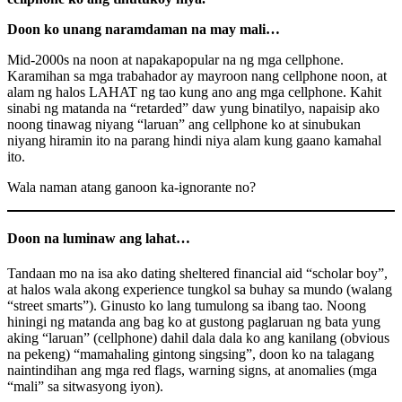
Doon ko unang naramdaman na may mali…
Mid-2000s na noon at napakapopular na ng mga cellphone.
Karamihan sa mga trabahador ay mayroon nang cellphone noon, at
alam ng halos LAHAT ng tao kung ano ang mga cellphone. Kahit
sinabi ng matanda na “retarded” daw yung binatilyo, napaisip ako
noong tinawag niyang “laruan” ang cellphone ko at sinubukan
niyang hiramin ito na parang hindi niya alam kung gaano kamahal
ito.
Wala naman atang ganoon ka-ignorante no?
Doon na luminaw ang lahat…
Tandaan mo na isa ako dating sheltered financial aid “scholar boy”,
at halos wala akong experience tungkol sa buhay sa mundo (walang
“street smarts”). Ginusto ko lang tumulong sa ibang tao. Noong
hiningi ng matanda ang bag ko at gustong paglaruan ng bata yung
aking “laruan” (cellphone) dahil dala dala ko ang kanilang (obvious
na pekeng) “mamahaling gintong singsing”, doon ko na talagang
naintindihan ang mga red flags, warning signs, at anomalies (mga
“mali” sa sitwasyong iyon).