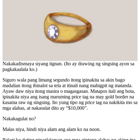
Nakakadismaya siyang tignan. (Ito ay drawing ng singsing ayon sa
pagkakaalala ko.)
Siguro wala pang limang segundo itong ipinakita sa akin bago
madalian itong ibinalot sa tela at itinali nang mahigpit ng matanda.
Ayaw daw niya itong masira o magasgasan. Matapos itali ang bota,
ipinakita niya ang isang maruming price tag na may gold border na
kasama raw ng singsing. Ito yung tipo ng price tag na nakikita mo sa
mga alahas, at nakasulat dito ay “$10,000”.
Nakakagulat no?
Malas niya, hindi niya alam ang alam ko na noon.
Palagi ko dating pinaglalaruan ang mga gintong alahas ng aking ina