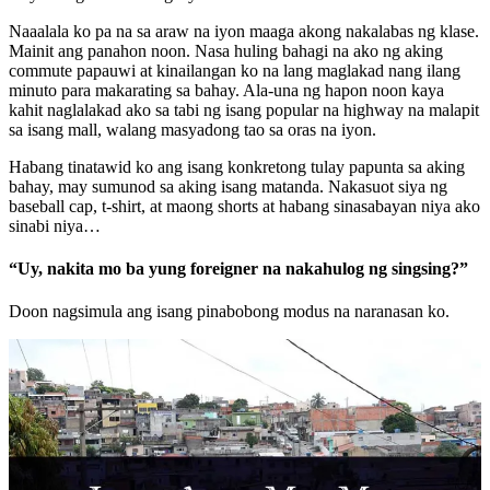
Naaalala ko pa na sa araw na iyon maaga akong nakalabas ng klase.
Mainit ang panahon noon. Nasa huling bahagi na ako ng aking
commute papauwi at kinailangan ko na lang maglakad nang ilang
minuto para makarating sa bahay. Ala-una ng hapon noon kaya
kahit naglalakad ako sa tabi ng isang popular na highway na malapit
sa isang mall, walang masyadong tao sa oras na iyon.
Habang tinatawid ko ang isang konkretong tulay papunta sa aking
bahay, may sumunod sa aking isang matanda. Nakasuot siya ng
baseball cap, t-shirt, at maong shorts at habang sinasabayan niya ako
sinabi niya…
“Uy, nakita mo ba yung foreigner na nakahulog ng singsing?”
Doon nagsimula ang isang pinabobong modus na naranasan ko.