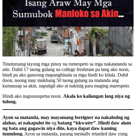
Tinuturuang tayong mga pinoy na rumespeto sa mga nakatatanda sa
atin. Dahil 17 taong gulang na college freshman pa lang ako noon,
hindi pa ako ganoong mapanghinala sa mga hindi ko kilala. Dahil
doon, noong may mukhang 50 taong gulang na matanda ang
kumausap sa akin, napatigil ako at nakinig para maging marespeto.
Hindi ako nagsususpetsa noon.
Akala ko kailangan lang niya ng
tulong.
Ayon sa matanda, may mayamang foreigner na nakahulog ng
alahas, at nakapulot ito
ng
batang “iskwater”
.
Hindi daw alam
ng bata ang gagawin niya dito, kaya dapat daw kaming
tumulong.
Ayon sa matanda, parang mentally retarded daw yung