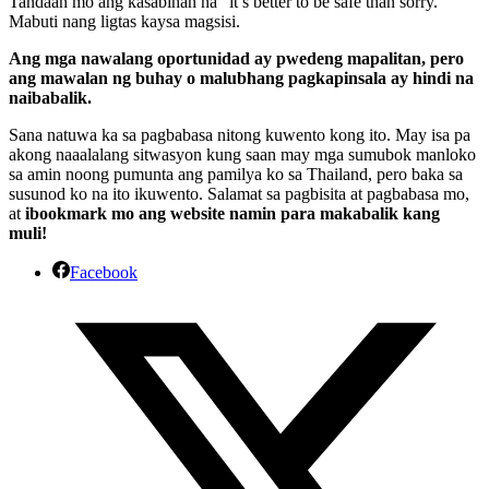
Tandaan mo ang kasabihan na “it’s better to be safe than sorry.”
Mabuti nang ligtas kaysa magsisi.
Ang mga nawalang oportunidad ay pwedeng mapalitan, pero
ang mawalan ng buhay o malubhang pagkapinsala ay hindi na
naibabalik.
Sana natuwa ka sa pagbabasa nitong kuwento kong ito. May isa pa
akong naaalalang sitwasyon kung saan may mga sumubok manloko
sa amin noong pumunta ang pamilya ko sa Thailand, pero baka sa
susunod ko na ito ikuwento. Salamat sa pagbisita at pagbabasa mo,
at
ibookmark mo ang website namin para makabalik kang
muli!
Facebook