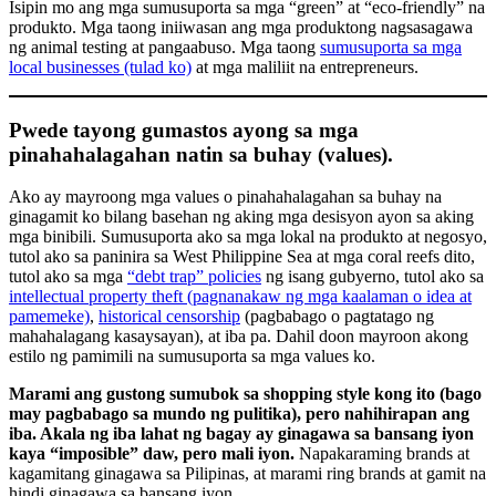
Isipin mo ang mga sumusuporta sa mga “green” at “eco-friendly” na
produkto. Mga taong iniiwasan ang mga produktong nagsasagawa
ng animal testing at pangaabuso. Mga taong
sumusuporta sa mga
local businesses (tulad ko)
at mga maliliit na entrepreneurs.
Pwede tayong gumastos ayong sa mga
pinahahalagahan natin sa buhay (values).
Ako ay mayroong mga values o pinahahalagahan sa buhay na
ginagamit ko bilang basehan ng aking mga desisyon ayon sa aking
mga binibili. Sumusuporta ako sa mga lokal na produkto at negosyo,
tutol ako sa paninira sa West Philippine Sea at mga coral reefs dito,
tutol ako sa mga
“debt trap” policies
ng isang gubyerno, tutol ako sa
intellectual property theft (pagnanakaw ng mga kaalaman o idea at
pamemeke)
,
historical censorship
(pagbabago o pagtatago ng
mahahalagang kasaysayan), at iba pa. Dahil doon mayroon akong
estilo ng pamimili na sumusuporta sa mga values ko.
Marami ang gustong sumubok sa shopping style kong ito (bago
may pagbabago sa mundo ng pulitika), pero nahihirapan ang
iba. Akala ng iba lahat ng bagay ay ginagawa sa bansang iyon
kaya “imposible” daw, pero mali iyon.
Napakaraming brands at
kagamitang ginagawa sa Pilipinas, at marami ring brands at gamit na
hindi ginagawa sa bansang iyon.