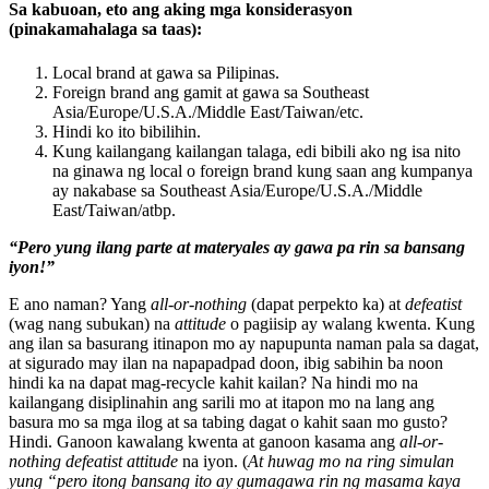
Sa kabuoan, eto ang aking mga konsiderasyon
(pinakamahalaga sa taas)
:
Local brand at gawa sa Pilipinas.
Foreign brand ang gamit at gawa sa Southeast
Asia/Europe/U.S.A./Middle East/Taiwan/etc.
Hindi ko ito bibilihin.
Kung kailangang kailangan talaga, edi bibili ako ng isa nito
na ginawa ng local o foreign brand kung saan ang kumpanya
ay nakabase sa Southeast Asia/Europe/U.S.A./Middle
East/Taiwan/atbp.
“Pero yung ilang parte at materyales ay gawa pa rin sa bansang
iyon!”
E ano naman? Yang
all-or-nothing
(dapat perpekto ka) at
defeatist
(wag nang subukan) na
attitude
o pagiisip ay walang kwenta. Kung
ang ilan sa basurang itinapon mo ay napupunta naman pala sa dagat,
at sigurado may ilan na napapadpad doon, ibig sabihin ba noon
hindi ka na dapat mag-recycle kahit kailan? Na hindi mo na
kailangang disiplinahin ang sarili mo at itapon mo na lang ang
basura mo sa mga ilog at sa tabing dagat o kahit saan mo gusto?
Hindi. Ganoon kawalang kwenta at ganoon kasama ang
all-or-
nothing defeatist attitude
na iyon. (
At huwag mo na ring simulan
yung “pero itong bansang ito ay gumagawa rin ng masama kaya