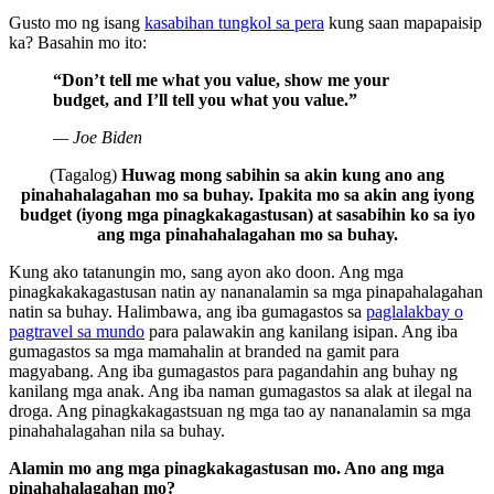
Gusto mo ng isang
kasabihan tungkol sa pera
kung saan mapapaisip
ka? Basahin mo ito:
“Don’t tell me what you value, show me your
budget, and I’ll tell you what you value.”
— Joe Biden
(Tagalog)
Huwag mong sabihin sa akin kung ano ang
pinahahalagahan mo sa buhay. Ipakita mo sa akin ang iyong
budget (iyong mga pinagkakagastusan) at sasabihin ko sa iyo
ang mga pinahahalagahan mo sa buhay.
Kung ako tatanungin mo, sang ayon ako doon. Ang mga
pinagkakakagastusan natin ay nananalamin sa mga pinapahalagahan
natin sa buhay. Halimbawa, ang iba gumagastos sa
paglalakbay o
pagtravel sa mundo
para palawakin ang kanilang isipan. Ang iba
gumagastos sa mga mamahalin at branded na gamit para
magyabang. Ang iba gumagastos para pagandahin ang buhay ng
kanilang mga anak. Ang iba naman gumagastos sa alak at ilegal na
droga. Ang pinagkakagastsuan ng mga tao ay nananalamin sa mga
pinahahalagahan nila sa buhay.
Alamin mo ang mga pinagkakagastusan mo. Ano ang mga
pinahahalagahan mo?