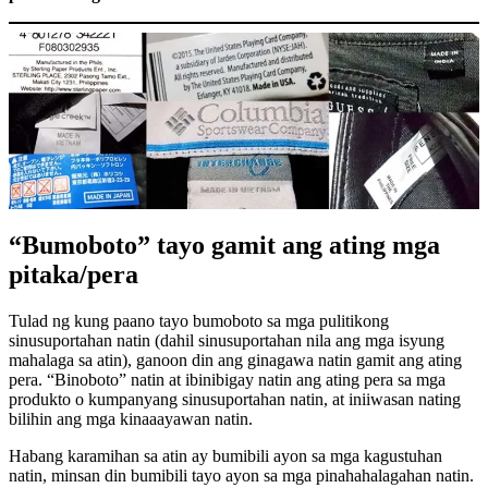
“Bumoboto” tayo gamit ang ating mga
pitaka/pera
Tulad ng kung paano tayo bumoboto sa mga pulitikong
sinusuportahan natin (dahil sinusuportahan nila ang mga isyung
mahalaga sa atin), ganoon din ang ginagawa natin gamit ang ating
pera. “Binoboto” natin at ibinibigay natin ang ating pera sa mga
produkto o kumpanyang sinusuportahan natin, at iniiwasan nating
bilihin ang mga kinaaayawan natin.
Habang karamihan sa atin ay bumibili ayon sa mga kagustuhan
natin, minsan din bumibili tayo ayon sa mga pinahahalagahan natin.