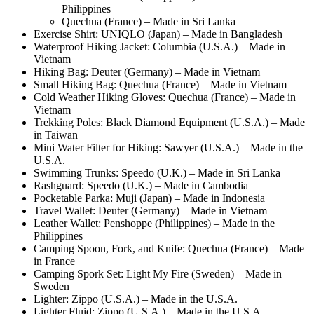
Philippines
Quechua (France) – Made in Sri Lanka
Exercise Shirt: UNIQLO (Japan) – Made in Bangladesh
Waterproof Hiking Jacket: Columbia (U.S.A.) – Made in
Vietnam
Hiking Bag: Deuter (Germany) – Made in Vietnam
Small Hiking Bag: Quechua (France) – Made in Vietnam
Cold Weather Hiking Gloves: Quechua (France) – Made in
Vietnam
Trekking Poles: Black Diamond Equipment (U.S.A.) – Made
in Taiwan
Mini Water Filter for Hiking: Sawyer (U.S.A.) – Made in the
U.S.A.
Swimming Trunks: Speedo (U.K.) – Made in Sri Lanka
Rashguard: Speedo (U.K.) – Made in Cambodia
Pocketable Parka: Muji (Japan) – Made in Indonesia
Travel Wallet: Deuter (Germany) – Made in Vietnam
Leather Wallet: Penshoppe (Philippines) – Made in the
Philippines
Camping Spoon, Fork, and Knife: Quechua (France) – Made
in France
Camping Spork Set: Light My Fire (Sweden) – Made in
Sweden
Lighter: Zippo (U.S.A.) – Made in the U.S.A.
Lighter Fluid: Zippo (U.S.A.) – Made in the U.S.A.