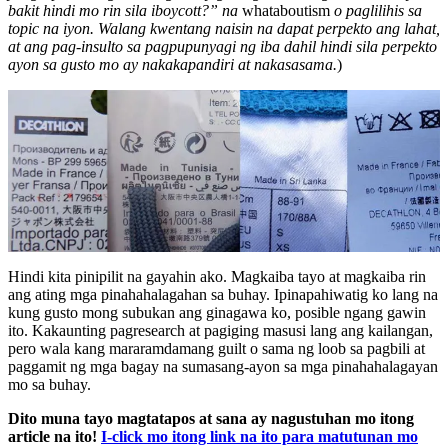
bakit hindi mo rin sila iboycott?” na
whataboutism
o paglilihis sa
topic na iyon. Walang kwentang naisin na dapat perpekto ang lahat,
at ang pag-insulto sa pagpupunyagi ng iba dahil hindi sila perpekto
ayon sa gusto mo ay nakakapandiri at nakasasama.
)
Hindi kita pinipilit na gayahin ako. Magkaiba tayo at magkaiba rin
ang ating mga pinahahalagahan sa buhay. Ipinapahiwatig ko lang na
kung gusto mong subukan ang ginagawa ko, posible ngang gawin
ito. Kakaunting pagresearch at pagiging masusi lang ang kailangan,
pero wala kang mararamdamang guilt o sama ng loob sa pagbili at
paggamit ng mga bagay na sumasang-ayon sa mga pinahahalagayan
mo sa buhay.
Dito muna tayo magtatapos at sana ay nagustuhan mo itong
article na ito!
I-click mo itong link na ito para matutunan mo