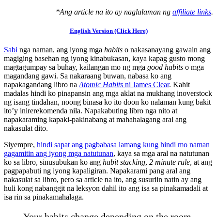
*Ang article na ito ay naglalaman ng
affiliate links
.
English Version (Click Here)
Sabi
nga naman, ang iyong mga
habits
o nakasanayang gawain ang
magiging basehan ng iyong kinabukasan, kaya kapag gusto mong
magtagumpay sa buhay, kailangan mo ng mga
good habits
o mga
magandang gawi. Sa nakaraang buwan, nabasa ko ang
napakagandang libro na
Atomic Habits
ni James Clear
. Kahit
madalas hindi ko pinapansin ang mga aklat na mukhang inoverstock
ng isang tindahan, noong binasa ko ito doon ko nalaman kung bakit
ito’y inirerekomenda nila. Napakabuting libro nga nito at
napakaraming kapaki-pakinabang at mahahalagang aral ang
nakasulat dito.
Siyempre,
hindi sapat ang pagbabasa lamang kung hindi mo naman
gagamitin ang iyong mga natutunan
, kaya sa mga aral na natutunan
ko sa libro, sinusubukan ko ang
habit stacking
,
2 minute rule
, at ang
pagpapabuti ng iyong kapaligiran. Napakarami pang aral ang
nakasulat sa libro, pero sa article na ito, ang susuriin natin ay ang
huli kong nabanggit na leksyon dahil ito ang isa sa pinakamadali at
isa rin sa pinakamahalaga.
Your habits change depending on the room