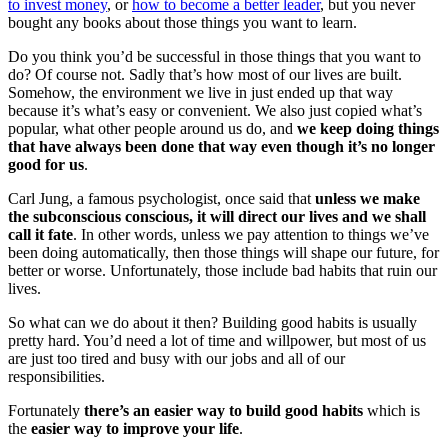
to invest money
, or
how to become a better leader
, but you never
bought any books about those things you want to learn.
Do you think you’d be successful in those things that you want to
do? Of course not. Sadly that’s how most of our lives are built.
Somehow, the environment we live in just ended up that way
because it’s what’s easy or convenient. We also just copied what’s
popular, what other people around us do, and
we keep doing things
that have always been done that way even though it’s no longer
good for us
.
Carl Jung, a famous psychologist, once said that
unless we make
the subconscious conscious, it will direct our lives and we shall
call it fate
. In other words, unless we pay attention to things we’ve
been doing automatically, then those things will shape our future, for
better or worse. Unfortunately, those include bad habits that ruin our
lives.
So what can we do about it then? Building good habits is usually
pretty hard. You’d need a lot of time and willpower, but most of us
are just too tired and busy with our jobs and all of our
responsibilities.
Fortunately
there’s an easier way to build good habits
which is
the
easier way to improve your life
.