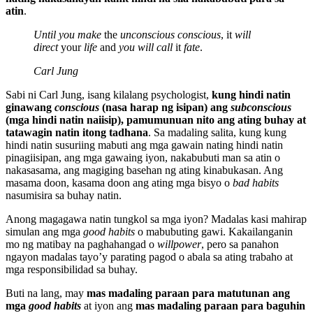
atin
.
Until you make
the
unconscious conscious
, it
will
direct
your
life
and
you will call
it
fate
.
Carl Jung
Sabi ni Carl Jung, isang kilalang psychologist,
kung hindi natin
ginawang
conscious
(nasa harap ng isipan) ang
subconscious
(mga hindi natin naiisip), pamumunuan nito ang ating buhay at
tatawagin natin itong tadhana
. Sa madaling salita, kung kung
hindi natin susuriing mabuti ang mga gawain nating hindi natin
pinagiisipan, ang mga gawaing iyon, nakabubuti man sa atin o
nakasasama, ang magiging basehan ng ating kinabukasan. Ang
masama doon, kasama doon ang ating mga bisyo o
bad habits
nasumisira sa buhay natin.
Anong magagawa natin tungkol sa mga iyon? Madalas kasi mahirap
simulan ang mga
good habits
o mabubuting gawi. Kakailanganin
mo ng matibay na paghahangad o
willpower
, pero sa panahon
ngayon madalas tayo’y parating pagod o abala sa ating trabaho at
mga responsibilidad sa buhay.
Buti na lang, may
mas madaling paraan para matutunan ang
mga
good habits
at iyon ang
mas madaling paraan para baguhin