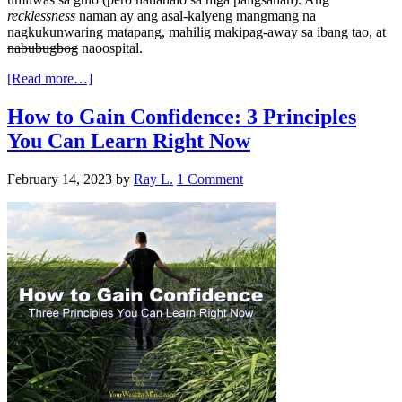
recklessness
naman ay ang asal-kalyeng mangmang na
nagkukunwaring matapang, mahilig makipag-away sa ibang tao, at
nabubugbog
naoospital.
[Read more…]
How to Gain Confidence: 3 Principles
You Can Learn Right Now
February 14, 2023
by
Ray L.
1 Comment