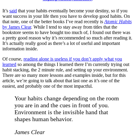
It’s
said
that your habits eventually become your destiny, so if you
want success in your life then you have to develop good habits. On
that note, one of the better books I’ve read recently is
Atomic Habits
by James Clear
. While I tend to stay away from titles that the
bookstore seems to have bought too much of, I found out there was
a pretty good reason why it’s recommended so much after reading it.
It’s actually really good as there’s a lot of useful and important
information inside.
Of course,
reading alone is useless if you don’t apply what you
learned
so among the things I learned there I’m currently trying out
habit stacking, the 2 minute rule, and setting up your environment.
There are so many more lessons and examples inside, but for this
article, we’re going to talk about that last one as it’s one of the
easiest, and probably one of the most impactful.
Your habits change depending on the room
you are in and the cues in front of you.
Environment is the invisible hand that
shapes human behavior.
James Clear