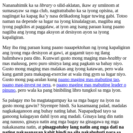
Nananahimik ka sa
library
o silid-aklatan, ikaw ay umiinom at
sumasayaw sa mga club, nagtratrabaho ka sa iyong opisina, at
nagiingat ka kapag ika’y nasa delikadong lugar tuwing gabi. Totoo
naman na depende sa lugar na iyong kinalalagyan, magiiba ang
iyong pagkilos at paggalaw, at iyon ang isang paraan kung paano
nagiiba ang iyong mga aksyon at desisyon ayon sa iyong
kapaligiran.
May iba ring paraan kung paano naaapektohan ng iyong kapaligiran
ang iyong mga desisyon at gawi, at gagamit tayo ng ilang
halimbawa para dito. Kunwari gusto mong maging mas-
healthy
or
mas malusog, pero puro sitsirya lang ang pagkain sa bahay niyo.
Gusto mong maging mas malakas ang iyong katawan, pero wala
kang gamit para makapag-exercise at wala ring gym sa lugar niyo.
Gusto mong pag-aralan kung
paano maging mas-mabuting tao
,
paano mag-invest ng pera
, o
paano maging mas mabuting leader o
pinuno
, pero wala ka pang binibiling libro tungkol sa mga iyon.
Sa palagay mo ba magtatagumpay ka sa mga bagay na iyon na
gusto mong gawin? Siyempre hindi. Sa kasamaang palad, madalas
nagkakaganoon ang buhay nating lahat. Napapadpad tayo sa
ganoong kalagayan dahil iyon ang madali. Ginaya lang din natin
ang nauuso, ginaya natin ang mga bagay na ginagawa ng mga
nakakasama natin, at
pinagpatuloy lang natin ang mga dati na
nating nakasanayan kahit hindi na sila nakabubuti para sa