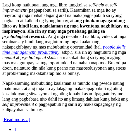
Lagi kong natitipuan ang mga libro tungkol sa
self-help
at
self-
improvement
(pagpapabuti sa sarili). Karamihan sa mga ito ay
mayroong mga mahahalagang aral na makapagpapabuti sa iyong
pagkatao at kalidad ng iyong buhay, at
ang pinakamagagandang
libro ay hindi lang naglalaman ng mga kwentong nagbibigay ng
inspirasyon, sila rin ay may mga pruebang galing sa
psychological research
.
Ang mga dekalidad na libro, video, at mga
seminars ay hindi lang magtuturo ng mga kaalamang
nakapagbibigay ng mas mabubuting oportunidad (hal.
people skills
,
time management, productivity
, atbp.), sila rin ay nagtuturo ng mga
mental
at
psychological skills
na makakatulong sa iyong maging
mas matagumpay sa mga oportunidad na nahahanap mo. Bukod pa
doon, naituturo din nila kung paano mo masosolusyonan ang stress
at problemang makakaharap mo sa buhay.
Napakaraming mabubuting kaalaman sa mundo ang pwede nating
matutunan, at ang mga ito ay talagang makakapagpabuti ng ating
kasalukuyang sitwasyon at ng ating kinabukasan. Ipagpatuloy mo
lang ang pagbabasa nito dahil ito ang limang dahilan kung bakit ang
self-improvement
o pagpapabuti ng sarili ay makakapagbigay ng
kaligayahan sa buhay.
[Read more…]
1