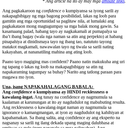
* Ang article na ito ay may mga
affiliate links
.
Ang pagkakaroon ng
confidence
o kumpiyansa sa iyong sarili ay
nakapagbibigay ng mga bagong posibilidad, lakas ng loob para
gamitin ang mga oportunidad sa paglitaw nila, at lumalaki ang
pagkakataon mong magtagumpay sa mga balak mong gawin. Sa
kasamaang palad, habang tayo ay nagkakamali at pumapalya sa
iba’t ibang bagay (wala nga naman sa atin ang perpekto) at habang
pinapahiya at dinidismaya tayo ng ibang tao, natututo tayong
matakot magkamali, nawawalan tayo ng tiwala sa sarili nating
kakayahan, at nananatiling mahina ang ating loob.
Paano tayo magiging mas confident? Paano natin makukuha ang uri
ng tapang o lakas ng loob na makapagbibigay sa atin ng
napakaraming tagumpay sa buhay? Narito ang tatlong paraan para
magawa mo iyon.
Una, isang NAPAKAHALAGANG BABALA:
Ang
confidence
o kumpiyansa ay HINDI
recklessness
o
kawalang-ingat.
Ang tunay na confidence ay nagmumula sa
kaalaman at karunungan at ito ay nagdudulot ng mabubuting resulta.
Ang recklessness o kawalang-ingat naman ay nagmumula sa
ignorance o kamangmangan, at iyon ay nagdudulot ng kahihiyan at
kapahamakan. Sa ibang salita, ang confidence ay ang eksperto na
nagsanay sa sarili ng ilang dekada upang maging dalubhasa at
umiiwas sa gulo (pero nananalo sa mga paligsahan). Ang