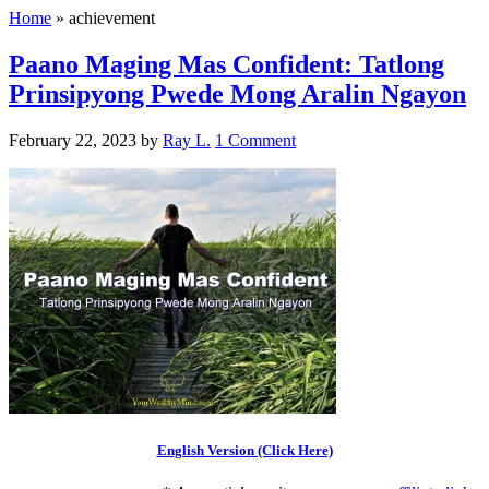
Home
»
achievement
Paano Maging Mas Confident: Tatlong
Prinsipyong Pwede Mong Aralin Ngayon
February 22, 2023
by
Ray L.
1 Comment
English Version (Click Here)