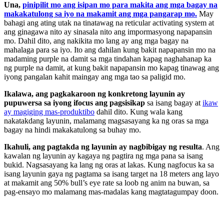
Una,
pinipilit mo ang isipan mo para makita ang mga bagay na
makakatulong sa iyo na makamit ang mga pangarap mo.
May
bahagi ang ating utak na tinatawag na reticular activating system at
ang ginagawa nito ay sinasala nito ang impormasyong napapansin
mo. Dahil dito, ang nakikita mo lang ay ang mga bagay na
mahalaga para sa iyo. Ito ang dahilan kung bakit napapansin mo na
madaming purple na damit sa mga tindahan kapag naghahanap ka
ng purple na damit, at kung bakit napapansin mo kapag tinawag ang
iyong pangalan kahit maingay ang mga tao sa paligid mo.
Ikalawa, ang pagkakaroon ng konkretong layunin ay
pupuwersa sa iyong ifocus ang pagsisikap
sa isang bagay at
ikaw
ay magiging mas-produktibo
dahil dito. Kung wala kang
nakatakdang layunin, malamang magsasayang ka ng oras sa mga
bagay na hindi makakatulong sa buhay mo.
Ikahuli, ang pagtakda ng layunin ay nagbibigay ng resulta
. Ang
kawalan ng layunin ay kagaya ng pagtira ng mga pana sa isang
bukid. Nagsasayang ka lang ng oras at lakas. Kung nagfocus ka sa
isang layunin gaya ng pagtama sa isang target na 18 meters ang layo
at makamit ang 50% bull’s eye rate sa loob ng anim na buwan, sa
pag-ensayo mo malamang mas-madalas kang magtatagumpay doon.