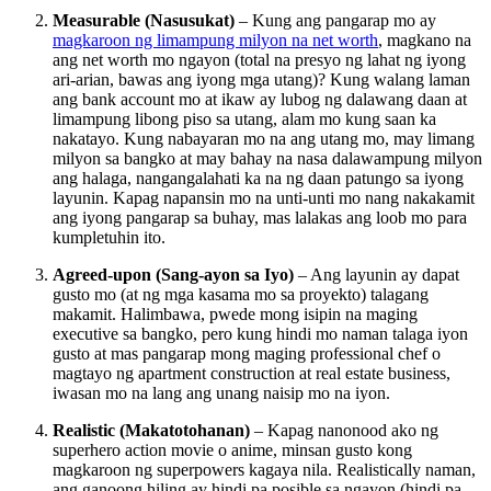
Measurable (Nasusukat)
– Kung ang pangarap mo ay
magkaroon ng limampung milyon na net worth
, magkano na
ang net worth mo ngayon (total na presyo ng lahat ng iyong
ari-arian, bawas ang iyong mga utang)? Kung walang laman
ang bank account mo at ikaw ay lubog ng dalawang daan at
limampung libong piso sa utang, alam mo kung saan ka
nakatayo. Kung nabayaran mo na ang utang mo, may limang
milyon sa bangko at may bahay na nasa dalawampung milyon
ang halaga, nangangalahati ka na ng daan patungo sa iyong
layunin. Kapag napansin mo na unti-unti mo nang nakakamit
ang iyong pangarap sa buhay, mas lalakas ang loob mo para
kumpletuhin ito.
Agreed-upon (Sang-ayon sa Iyo)
– Ang layunin ay dapat
gusto mo (at ng mga kasama mo sa proyekto) talagang
makamit. Halimbawa, pwede mong isipin na maging
executive sa bangko, pero kung hindi mo naman talaga iyon
gusto at mas pangarap mong maging professional chef o
magtayo ng apartment construction at real estate business,
iwasan mo na lang ang unang naisip mo na iyon.
Realistic (Makatotohanan)
– Kapag nanonood ako ng
superhero action movie o anime, minsan gusto kong
magkaroon ng superpowers kagaya nila. Realistically naman,
ang ganoong hiling ay hindi pa posible sa ngayon (hindi pa