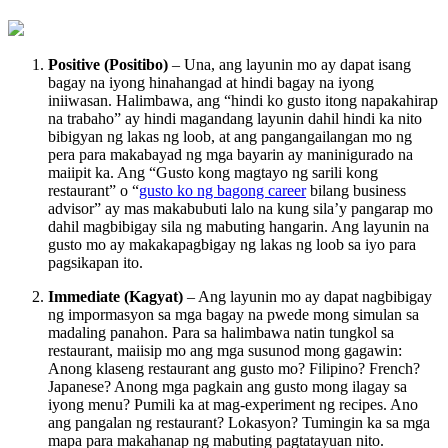
Positive (Positibo)
– Una, ang layunin mo ay dapat isang
bagay na iyong hinahangad at hindi bagay na iyong
iniiwasan. Halimbawa, ang “hindi ko gusto itong napakahirap
na trabaho” ay hindi magandang layunin dahil hindi ka nito
bibigyan ng lakas ng loob, at ang pangangailangan mo ng
pera para makabayad ng mga bayarin ay maninigurado na
maiipit ka. Ang “Gusto kong magtayo ng sarili kong
restaurant” o “
gusto ko ng bagong career
bilang business
advisor” ay mas makabubuti lalo na kung sila’y pangarap mo
dahil magbibigay sila ng mabuting hangarin. Ang layunin na
gusto mo ay makakapagbigay ng lakas ng loob sa iyo para
pagsikapan ito.
Immediate (Kagyat)
– Ang layunin mo ay dapat nagbibigay
ng impormasyon sa mga bagay na pwede mong simulan sa
madaling panahon. Para sa halimbawa natin tungkol sa
restaurant, maiisip mo ang mga susunod mong gagawin:
Anong klaseng restaurant ang gusto mo? Filipino? French?
Japanese? Anong mga pagkain ang gusto mong ilagay sa
iyong menu? Pumili ka at mag-experiment ng recipes. Ano
ang pangalan ng restaurant? Lokasyon? Tumingin ka sa mga
mapa para makahanap ng mabuting pagtatayuan nito.