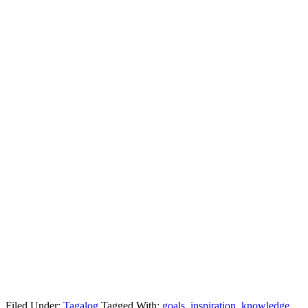
Filed Under:
Tagalog
Tagged With:
goals
,
inspiration
,
knowledge
,