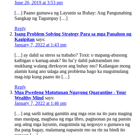
June 26, 2019 at 3:53 pm
[…] Paano gumawa ng Layunin sa Buhay: Ang Pangunahing
Sangkap ng Tagumpay […]
Reply
Isang Problem Solving Strategy Para sa mga Panahon ng
Kagipitan
says:
January 7, 2022 at 1:43 pm
[…] ay dahil sa stress sa trabaho? Toxic o mapang-abusong
kaibigan o kamag-anak? Ito ba’y dahil pakiramdam mo
mukhang walang direksyon ang buhay mo? Kailangan mong
alamin kung ano talaga ang problema bago ka magsimulang
mag-isip kung paano ito […]
Reply
Mga Pwedeng Matutunan Ngayong Quarantine - Your
Wealthy Mind
says:
January 7, 2022 at 1:46 pm
[…] ang sarili nating gamitin ang mga oras na ito para maging
mas masipag, magbasa ng mga libro, pagtuonan pa ng pansin
ang ating mga layunin, magsimula ng negosyo o gumawa ng
iba pang bagay, malamang napansin mo na rin na hindi ito