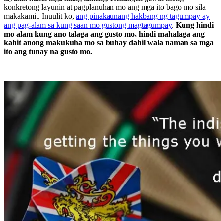
konkretong layunin at pagplanuhan mo ang mga ito bago mo sila
makakamit. Inuulit ko,
ang pinakaunang hakbang ng tagumpay ay
ang pag-alam sa kung saan mo gustong magtagumpay
.
Kung hindi
mo alam kung ano talaga ang gusto mo, hindi mahalaga ang
kahit anong makukuha mo sa buhay dahil wala naman sa mga
ito ang tunay na gusto mo.