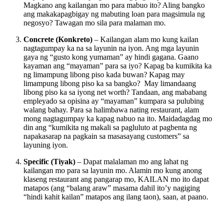
Magkano ang kailangan mo para mabuo ito? Aling bangko
ang makakapagbigay ng mabuting loan para magsimula ng
negosyo? Tawagan mo sila para malaman mo.
Concrete (Konkreto)
– Kailangan alam mo kung kailan
nagtagumpay ka na sa layunin na iyon. Ang mga layunin
gaya ng “gusto kong yumaman” ay hindi gagana. Gaano
kayaman ang “mayaman” para sa iyo? Kapag ba kumikita ka
ng limampung libong piso kada buwan? Kapag may
limampung libong piso ka sa bangko? May limandaang
libong piso ka sa iyong net worth? Tandaan, ang mababang
empleyado sa opisina ay “mayaman” kumpara sa pulubing
walang bahay. Para sa halimbawa nating restaurant, alam
mong nagtagumpay ka kapag nabuo na ito. Maidadagdag mo
din ang “kumikita ng makali sa pagluluto at pagbenta ng
napakasarap na pagkain sa masasayang customers” sa
layuning iyon.
Specific (Tiyak)
– Dapat malalaman mo ang lahat ng
kailangan mo para sa layunin mo. Alamin mo kung anong
klaseng restaurant ang pangarap mo, KAILAN mo ito dapat
matapos (ang “balang araw” masama dahil ito’y nagiging
“hindi kahit kailan” matapos ang ilang taon), saan, at paano.