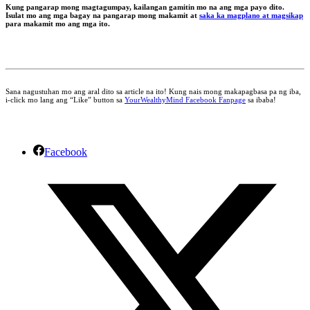
Kung pangarap mong magtagumpay, kailangan gamitin mo na ang mga payo dito.
Isulat mo ang mga bagay na pangarap mong makamit at
saka ka magplano at magsikap
para makamit mo ang mga ito.
Sana nagustuhan mo ang aral dito sa article na ito! Kung nais mong makapagbasa pa ng iba,
i-click mo lang ang “Like” button sa
YourWealthyMind Facebook Fanpage
sa ibaba!
Facebook