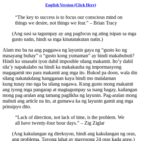
English Version (Click Here)
“The key to success is to focus our conscious mind on
things we desire, not things we fear.” – Brian Tracy
(Ang susi sa tagumpay ay ang pagfocus ng ating isipan sa mga
gusto natin, hindi sa mga kinatatakutan natin.)
Alam mo ba na ang paggawa ng layunin gaya ng “gusto ko ng
masayang buhay” o “gusto kong yumaman” ay hindi makabubuti?
Hindi ko sinasabi iyon dahil imposible silang makamit. Ito’y dahil
sila’y napakalabo na hindi ka makakauha ng impormasyong
magagamit mo para makamit ang mga ito. Bukod pa doon, wala din
silang nakatakdang hangganan kaya hindi mo malalaman
kung tunay mo nga ba silang nagawa. Kung gusto mong makamit
ang iyong mga pangarap at magtagumpay sa isang bagay, kailangan
mong pag-aralan ang tamang paglikha ng layunin. Pag-aralan mong
mabuti ang article na ito, at gumawa ka ng layunin gamit ang mga
prinsipyo dito.
“Lack of direction, not lack of time, is the problem. We
all have twenty-four hour days.” – Zig Ziglar
(Ang kakulangan ng direksyon, hindi ang kakulangan ng oras,
ang problema. Tayong lahat ay mayroong 24 oras kada araw.)