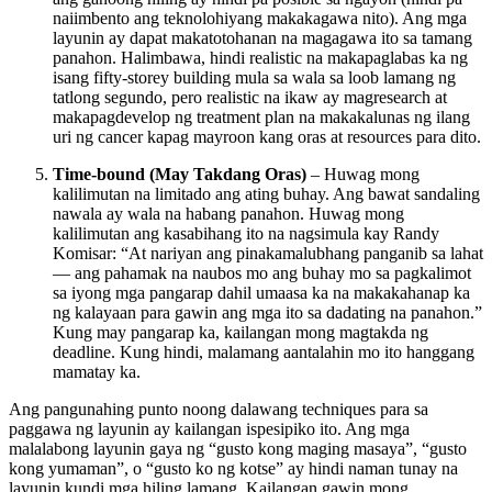
naiimbento ang teknolohiyang makakagawa nito). Ang mga
layunin ay dapat makatotohanan na magagawa ito sa tamang
panahon. Halimbawa, hindi realistic na makapaglabas ka ng
isang fifty-storey building mula sa wala sa loob lamang ng
tatlong segundo, pero realistic na ikaw ay magresearch at
makapagdevelop ng treatment plan na makakalunas ng ilang
uri ng cancer kapag mayroon kang oras at resources para dito.
Time-bound (May Takdang Oras)
– Huwag mong
kalilimutan na limitado ang ating buhay. Ang bawat sandaling
nawala ay wala na habang panahon. Huwag mong
kalilimutan ang kasabihang ito na nagsimula kay Randy
Komisar: “At nariyan ang pinakamalubhang panganib sa lahat
— ang pahamak na naubos mo ang buhay mo sa pagkalimot
sa iyong mga pangarap dahil umaasa ka na makakahanap ka
ng kalayaan para gawin ang mga ito sa dadating na panahon.”
Kung may pangarap ka, kailangan mong magtakda ng
deadline. Kung hindi, malamang aantalahin mo ito hanggang
mamatay ka.
Ang pangunahing punto noong dalawang techniques para sa
paggawa ng layunin ay kailangan ispesipiko ito. Ang mga
malalabong layunin gaya ng “gusto kong maging masaya”, “gusto
kong yumaman”, o “gusto ko ng kotse” ay hindi naman tunay na
layunin kundi mga hiling lamang. Kailangan gawin mong