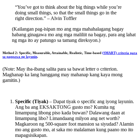
“You’ve got to think about the big things while you’re
doing small things, so that the small things go in the
right direction.” – Alvin Toffler
(Kailangan pag-isipan mo ang mga mahahalagang bagay
habang ginagawa mo ang mga maliliit na bagay, para ang lahat
ng mga ito ay patungo sa tamang direksyon.)
Method 2: Specific, Measurable, Attainable, Realistic, Time-based
(SMART) criteria para
sa paggawa ng layunin
.
(Note: May iba-ibang salita para sa bawat letter o criterion.
Maghanap ka lang hanggang may mahanap kang kaya mong
gamitin.)
Specific (Tiyak)
– Dapat tiyak o specific ang iyong layunin.
Ang ba ang EKSAKTONG gusto mo? Kumita ng
limampung libong piso kada buwan? Dalawang daan at
limampung libo? Limandaang milyon ang net worth?
Magkaroon ng 500-square foot mansion sa siyudad? Alamin
mo ang gusto mo, at saka mo malalaman kung paano mo ito
mapagsisikapan.