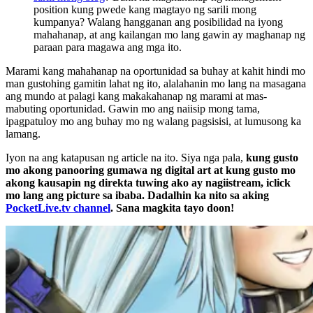
position kung pwede kang magtayo ng sarili mong
kumpanya? Walang hangganan ang posibilidad na iyong
mahahanap, at ang kailangan mo lang gawin ay maghanap ng
paraan para magawa ang mga ito.
Marami kang mahahanap na oportunidad sa buhay at kahit hindi mo
man gustohing gamitin lahat ng ito, alalahanin mo lang na masagana
ang mundo at palagi kang makakahanap ng marami at mas-
mabuting oportunidad. Gawin mo ang naiisip mong tama,
ipagpatuloy mo ang buhay mo ng walang pagsisisi, at lumusong ka
lamang.
Iyon na ang katapusan ng article na ito. Siya nga pala,
kung gusto
mo akong panooring gumawa ng digital art at kung gusto mo
akong kausapin ng direkta tuwing ako ay nagiistream, iclick
mo lang ang picture sa ibaba. Dadalhin ka nito sa aking
PocketLive.tv channel
. Sana magkita tayo doon!