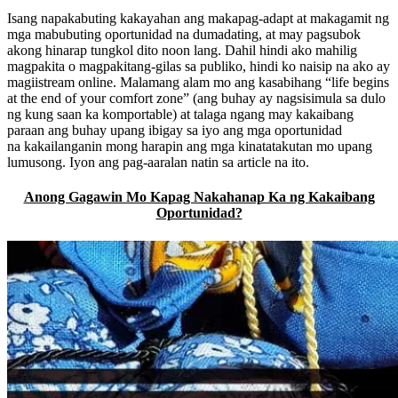
Isang napakabuting kakayahan ang makapag-adapt at makagamit ng
mga mabubuting oportunidad na dumadating, at may pagsubok
akong hinarap tungkol dito noon lang. Dahil hindi ako mahilig
magpakita o magpakitang-gilas sa publiko, hindi ko naisip na ako ay
magiistream online. Malamang alam mo ang kasabihang “life begins
at the end of your comfort zone” (ang buhay ay nagsisimula sa dulo
ng kung saan ka komportable) at talaga ngang may kakaibang
paraan ang buhay upang ibigay sa iyo ang mga oportunidad
na kakailanganin mong harapin ang mga kinatatakutan mo upang
lumusong. Iyon ang pag-aaralan natin sa article na ito.
Anong Gagawin Mo Kapag Nakahanap Ka ng Kakaibang
Oportunidad?