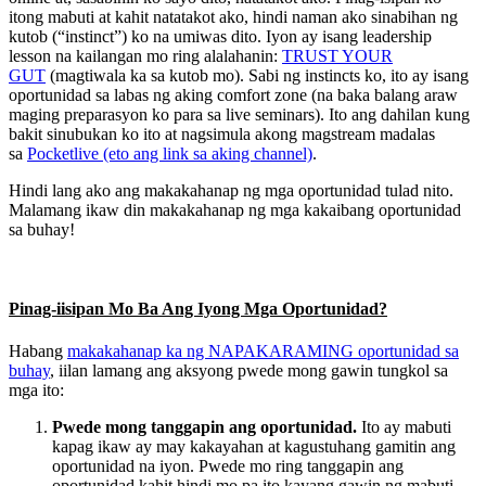
itong mabuti at kahit natatakot ako, hindi naman ako sinabihan ng
kutob (“instinct”) ko na umiwas dito. Iyon ay isang leadership
lesson na kailangan mo ring alalahanin:
TRUST YOUR
GUT
(magtiwala ka sa kutob mo). Sabi ng instincts ko, ito ay isang
oportunidad sa labas ng aking comfort zone (na baka balang araw
maging preparasyon ko para sa live seminars). Ito ang dahilan kung
bakit sinubukan ko ito at nagsimula akong magstream madalas
sa
Pocketlive (eto ang link sa aking channel)
.
Hindi lang ako ang makakahanap ng mga oportunidad tulad nito.
Malamang ikaw din makakahanap ng mga kakaibang oportunidad
sa buhay!
Pinag-iisipan Mo Ba Ang Iyong Mga Oportunidad?
Habang
makakahanap ka ng NAPAKARAMING oportunidad sa
buhay
, iilan lamang ang aksyong pwede mong gawin tungkol sa
mga ito:
Pwede mong tanggapin ang oportunidad.
Ito ay mabuti
kapag ikaw ay may kakayahan at kagustuhang gamitin ang
oportunidad na iyon. Pwede mo ring tanggapin ang
oportunidad kahit hindi mo pa ito kayang gawin ng mabuti.