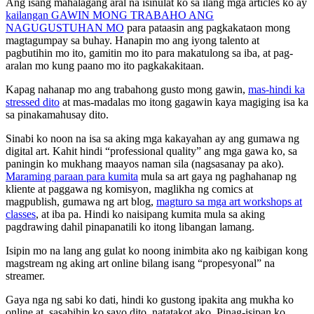
Ang isang mahalagang aral na isinulat ko sa ilang mga articles ko ay
kailangan GAWIN MONG TRABAHO ANG
NAGUGUSTUHAN MO
para pataasin ang pagkakataon mong
magtagumpay sa buhay. Hanapin mo ang iyong talento at
pagbutihin mo ito, gamitin mo ito para makatulong sa iba, at pag-
aralan mo kung paano mo ito pagkakakitaan.
Kapag nahanap mo ang trabahong gusto mong gawin,
mas-hindi ka
stressed dito
at mas-madalas mo itong gagawin kaya magiging isa ka
sa pinakamahusay dito.
Sinabi ko noon na isa sa aking mga kakayahan ay ang gumawa ng
digital art. Kahit hindi “professional quality” ang mga gawa ko, sa
paningin ko mukhang maayos naman sila (nagsasanay pa ako).
Maraming paraan para kumita
mula sa art gaya ng paghahanap ng
kliente at paggawa ng komisyon, maglikha ng comics at
magpublish, gumawa ng art blog,
magturo sa mga art workshops at
classes
, at iba pa. Hindi ko naisipang kumita mula sa aking
pagdrawing dahil pinapanatili ko itong libangan lamang.
Isipin mo na lang ang gulat ko noong inimbita ako ng kaibigan kong
magstream ng aking art online bilang isang “propesyonal” na
streamer.
Gaya nga ng sabi ko dati, hindi ko gustong ipakita ang mukha ko
online at, sasabihin ko sayo dito, natatakot ako. Pinag-isipan ko