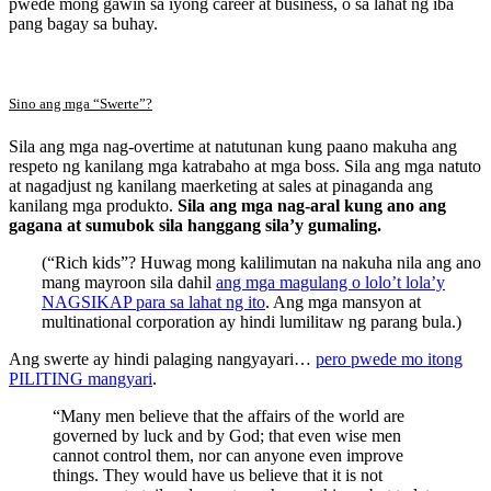
pwede mong gawin sa iyong career at business, o sa lahat ng iba
pang bagay sa buhay.
Sino ang mga “Swerte”?
Sila ang mga nag-overtime at natutunan kung paano makuha ang
respeto ng kanilang mga katrabaho at mga boss. Sila ang mga natuto
at nagadjust ng kanilang maerketing at sales at pinaganda ang
kanilang mga produkto.
Sila ang mga nag-aral kung ano ang
gagana at sumubok sila hanggang sila’y gumaling.
(“Rich kids”? Huwag mong kalilimutan na nakuha nila ang ano
mang mayroon sila dahil
ang mga magulang o lolo’t lola’y
NAGSIKAP para sa lahat ng ito
. Ang mga mansyon at
multinational corporation ay hindi lumilitaw ng parang bula.)
Ang swerte ay hindi palaging nangyayari…
pero pwede mo itong
PILITING mangyari
.
“Many men believe that the affairs of the world are
governed by luck and by God; that even wise men
cannot control them, nor can anyone even improve
things. They would have us believe that it is not