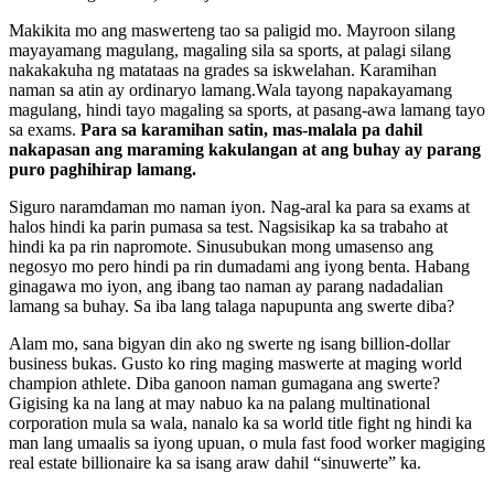
Makikita mo ang maswerteng tao sa paligid mo. Mayroon silang
mayayamang magulang, magaling sila sa sports, at palagi silang
nakakakuha ng matataas na grades sa iskwelahan. Karamihan
naman sa atin ay ordinaryo lamang.Wala tayong napakayamang
magulang, hindi tayo magaling sa sports, at pasang-awa lamang tayo
sa exams.
Para sa karamihan satin, mas-malala pa dahil
nakapasan ang maraming kakulangan at ang buhay ay parang
puro paghihirap lamang.
Siguro naramdaman mo naman iyon. Nag-aral ka para sa exams at
halos hindi ka parin pumasa sa test. Nagsisikap ka sa trabaho at
hindi ka pa rin napromote. Sinusubukan mong umasenso ang
negosyo mo pero hindi pa rin dumadami ang iyong benta. Habang
ginagawa mo iyon, ang ibang tao naman ay parang nadadalian
lamang sa buhay. Sa iba lang talaga napupunta ang swerte diba?
Alam mo, sana bigyan din ako ng swerte ng isang billion-dollar
business bukas. Gusto ko ring maging maswerte at maging world
champion athlete. Diba ganoon naman gumagana ang swerte?
Gigising ka na lang at may nabuo ka na palang multinational
corporation mula sa wala, nanalo ka sa world title fight ng hindi ka
man lang umaalis sa iyong upuan, o mula fast food worker magiging
real estate billionaire ka sa isang araw dahil “sinuwerte” ka.