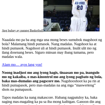
Ang buhay ay parang Basketball
Naaalala mo pa ba ang mga una mong beses sumubok magshoot ng
bola? Malamang hindi pumasok. Nang madalas. Nagshoot ka at
hindi pumasok. Nagshoot uli at hindi pumasok. Inulit ulit mo ng
ilang dosenang beses. Siguro minsan may ibang tumama, pero
madalas wala.
Alam mo… ayos lang yon!
Noong inadjust mo ang iyong hagis, tinaasan mo pa, inangulo
mo ng kakaiba, o mas-kinontrol mo ang iyong pagbato ng bola,
baka mas-dumalas ang pagscore mo.
Nagshooshoot ka pa rin at
hindi pumapasok, pero mas-madalas na ang mga “maswerteng”
shots na pumapasok.
Tapos madalas ka nang makascore. Habang nagpatuloy ka, baka
naging mas-magaling ka pa sa iba mong kaibigan. Ganoon din ang