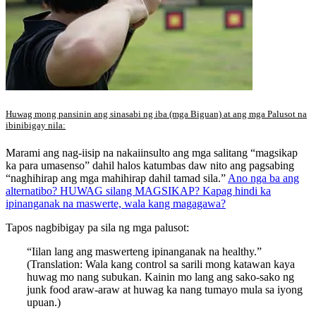
Huwag mong pansinin ang sinasabi ng iba (mga Biguan) at ang mga Palusot na
ibinibigay nila:
Marami ang nag-iisip na nakaiinsulto ang mga salitang “magsikap
ka para umasenso” dahil halos katumbas daw nito ang pagsabing
“naghihirap ang mga mahihirap dahil tamad sila.”
Ano nga ba ang
alternatibo? HUWAG silang MAGSIKAP? Kapag hindi ka
ipinanganak na maswerte, wala kang magagawa?
Tapos nagbibigay pa sila ng mga palusot:
“Iilan lang ang maswerteng ipinanganak na healthy.”
(Translation: Wala kang control sa sarili mong katawan kaya
huwag mo nang subukan. Kainin mo lang ang sako-sako ng
junk food araw-araw at huwag ka nang tumayo mula sa iyong
upuan.)