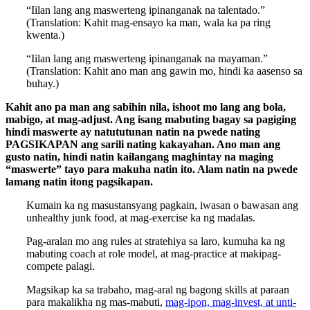
“Iilan lang ang maswerteng ipinanganak na talentado.”
(Translation: Kahit mag-ensayo ka man, wala ka pa ring
kwenta.)
“Iilan lang ang maswerteng ipinanganak na mayaman.”
(Translation: Kahit ano man ang gawin mo, hindi ka aasenso sa
buhay.)
Kahit ano pa man ang sabihin nila, ishoot mo lang ang bola,
mabigo, at mag-adjust. Ang isang mabuting bagay sa pagiging
hindi maswerte ay natututunan natin na pwede nating
PAGSIKAPAN ang sarili nating kakayahan. Ano man ang
gusto natin, hindi natin kailangang maghintay na maging
“maswerte” tayo para makuha natin ito. Alam natin na pwede
lamang natin itong pagsikapan.
Kumain ka ng masustansyang pagkain, iwasan o bawasan ang
unhealthy junk food, at mag-exercise ka ng madalas.
Pag-aralan mo ang rules at stratehiya sa laro, kumuha ka ng
mabuting coach at role model, at mag-practice at makipag-
compete palagi.
Magsikap ka sa trabaho, mag-aral ng bagong skills at paraan
para makalikha ng mas-mabuti,
mag-ipon, mag-invest, at unti-