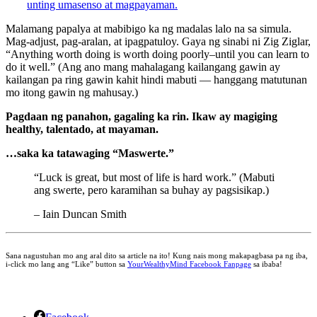
unting umasenso at magpayaman.
Malamang papalya at mabibigo ka ng madalas lalo na sa simula.
Mag-adjust, pag-aralan, at ipagpatuloy. Gaya ng sinabi ni Zig Ziglar,
“Anything worth doing is worth doing poorly–until you can learn to
do it well.” (Ang ano mang mahalagang kailangang gawin ay
kailangan pa ring gawin kahit hindi mabuti — hanggang matutunan
mo itong gawin ng mahusay.)
Pagdaan ng panahon, gagaling ka rin. Ikaw ay magiging
healthy, talentado, at mayaman.
…saka ka tatawaging “Maswerte.”
“Luck is great, but most of life is hard work.” (Mabuti
ang swerte, pero karamihan sa buhay ay pagsisikap.)
– Iain Duncan Smith
Sana nagustuhan mo ang aral dito sa article na ito! Kung nais mong makapagbasa pa ng iba,
i-click mo lang ang “Like” button sa
YourWealthyMind Facebook Fanpage
sa ibaba!