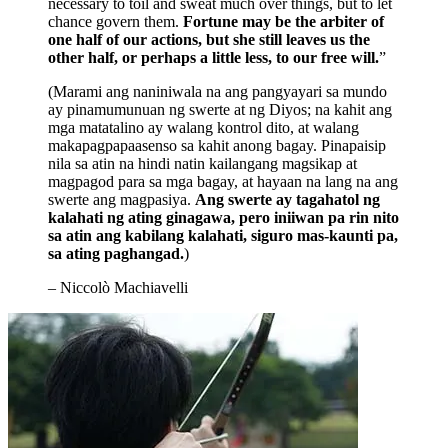
necessary to toil and sweat much over things, but to let
chance govern them.
Fortune may be the arbiter of
one half of our actions, but she still leaves us the
other half, or perhaps a little less, to our free will.
”
(Marami ang naniniwala na ang pangyayari sa mundo
ay pinamumunuan ng swerte at ng Diyos; na kahit ang
mga matatalino ay walang kontrol dito, at walang
makapagpapaasenso sa kahit anong bagay. Pinapaisip
nila sa atin na hindi natin kailangang magsikap at
magpagod para sa mga bagay, at hayaan na lang na ang
swerte ang magpasiya.
Ang swerte ay tagahatol ng
kalahati ng ating ginagawa, pero iniiwan pa rin nito
sa atin ang kabilang kalahati, siguro mas-kaunti pa,
sa ating paghangad.
)
– Niccolò Machiavelli