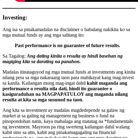
Investing:
Ang isa sa pinakamadalas na disclaimer o babalang nakikita ko sa
mga mutual funds ay ang mga salitang ito:
Past performance is no guarantee of future results.
Sa Tagalog:
Ang dating kinita o resulta ay hindi basehan ng
magiging kita sa darating na panahon.
Madalas itinataguyod ng mga mutual funds at investments ang kinita
nilang pera sa mga nakaraang taon para mahikayat kang mag-invest
sa kanila. Kailangan mong mag-ingat dahil
kahit maganda ang
performance o resulta nila dati, hindi ito guarantee o
kasiguraduhan na MAGPAPATULOY ang maganda nilang
resulta at kita sa mga susunod na taon
.
Ang kita sa investment ay madalas magdedepende sa galaw ng
market at sa galing ng management ng business o fund na
pinopondohan natin, kaya mahalaga ang matatag na *fundamentals
ng investment. Mayroon pa ring swerteng kailangan dahil walang
kahit sino sa atin, kahit ang pinakamagagaling na financial
professionals pa, ang makakasabi kung ano ang mga darating na