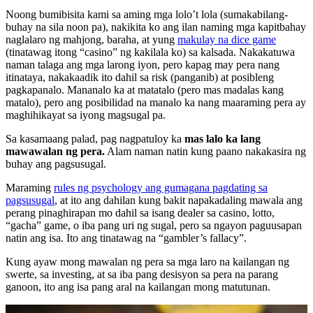
Noong bumibisita kami sa aming mga lolo’t lola (sumakabilang-
buhay na sila noon pa), nakikita ko ang ilan naming mga kapitbahay
naglalaro ng mahjong, baraha, at yung
makulay na dice game
(tinatawag itong “casino” ng kakilala ko) sa kalsada. Nakakatuwa
naman talaga ang mga larong iyon, pero kapag may pera nang
itinataya, nakakaadik ito dahil sa risk (panganib) at posibleng
pagkapanalo. Mananalo ka at matatalo (pero mas madalas kang
matalo), pero ang posibilidad na manalo ka nang maaraming pera ay
maghihikayat sa iyong magsugal pa.
Sa kasamaang palad, pag nagpatuloy ka
mas lalo ka lang
mawawalan ng pera.
Alam naman natin kung paano nakakasira ng
buhay ang pagsusugal.
Maraming
rules ng psychology ang gumagana pagdating sa
pagsusugal
, at ito ang dahilan kung bakit napakadaling mawala ang
perang pinaghirapan mo dahil sa isang dealer sa casino, lotto,
“gacha” game, o iba pang uri ng sugal, pero sa ngayon paguusapan
natin ang isa. Ito ang tinatawag na “gambler’s fallacy”.
Kung ayaw mong mawalan ng pera sa mga laro na kailangan ng
swerte, sa investing, at sa iba pang desisyon sa pera na parang
ganoon, ito ang isa pang aral na kailangan mong matutunan.