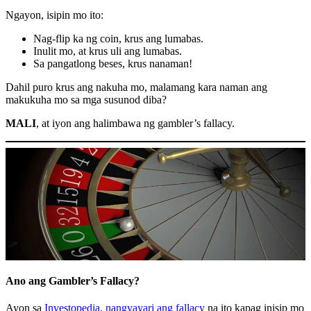
Ngayon, isipin mo ito:
Nag-flip ka ng coin, krus ang lumabas.
Inulit mo, at krus uli ang lumabas.
Sa pangatlong beses, krus nanaman!
Dahil puro krus ang nakuha mo, malamang kara naman ang
makukuha mo sa mga susunod diba?
MALI
, at iyon ang halimbawa ng gambler’s fallacy.
Ano ang Gambler’s Fallacy?
Ayon sa
Investopedia, nangyayari ang fallacy
na ito kapag inisip mo