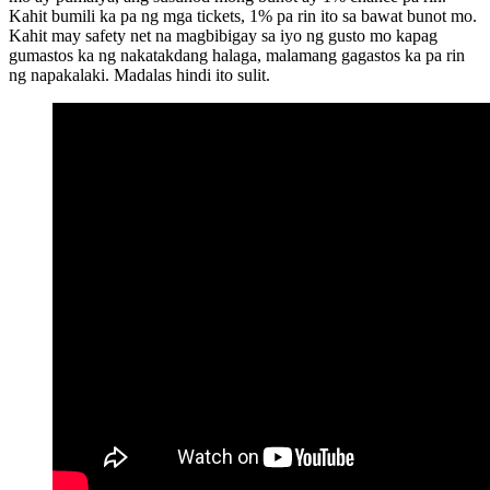
Kahit bumili ka pa ng mga tickets, 1% pa rin ito sa bawat bunot mo.
Kahit may safety net na magbibigay sa iyo ng gusto mo kapag
gumastos ka ng nakatakdang halaga, malamang gagastos ka pa rin
ng napakalaki. Madalas hindi ito sulit.