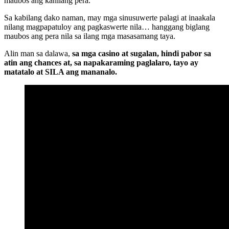
maubos ang kanilang pera.
Sa kabilang dako naman, may mga sinusuwerte palagi at inaakala
nilang magpapatuloy ang pagkaswerte nila… hanggang biglang
maubos ang pera nila sa ilang mga masasamang taya.
Alin man sa dalawa,
sa mga casino at sugalan, hindi pabor sa
atin ang chances at, sa napakaraming paglalaro, tayo ay
matatalo at SILA ang mananalo.