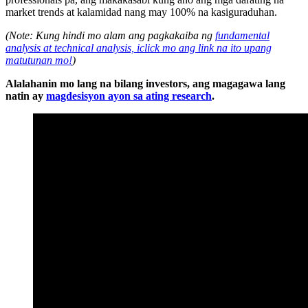
market trends at kalamidad nang may 100% na kasiguraduhan.
(Note: Kung hindi mo alam ang pagkakaiba ng
fundamental
analysis at technical analysis, iclick mo ang link na ito upang
matutunan mo!
)
Alalahanin mo lang na bilang investors, ang magagawa lang
natin ay
magdesisyon ayon sa ating research
.