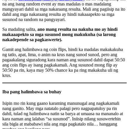
na ang isang random event ay mas madalas o mas madalang
mangyayari dahil sa mga nakaraang resulta. Mali ang pagiisip na ito
dahil ang mga nakaraang resulta ay hindi nakaaapekto sa mga
susunod na random na pangyayari.
Sa madaling salita,
ano mang resulta na nakuha mo ay hindi
makaaapekto sa mga susunod mong makukuha (sa larong
nakadepende sa pagkaswerte).
Gamit ang halimbawa ng coin flips, hindi ka madalas makakakuha
ng tatlo, apat, lima, o anim na krus nang sunod sunod, pero ang
pagaakalang siguradong kara naman ang susunod dahil dapat 50:50
ang coin flips ay isang pagkakamali. Ang susunod mong flip ay
50:50 pa rin, kaya may 50% chance ka pa ring makakuha uli ng
krus.
Iba pang halimbawa sa buhay
Isipin mo rin kung gaano karaming manunugal ang nagkakamali
nang ganito. May mga natatalo palagi pero nagpapatuloy pa rin
dahil, tulad ng halimbawa natin sa barya at umaasa na mananalo at
kara naman ang lalabas “sa susunod”. Iniisip nilang susuwertehin
sila bigla at mababawi nila ang mga pagkatalo nila… hanggang