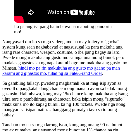
Ito pa ang isa pang halimbawa na mabuting panoorin
mo!
Nangyayari din ito sa mga videogame na may lottery o “gacha”
system kung saan nagbabayad at nagsusugal ka para makuha ang
isang rare character, weapon, costume, o iba pang bagay sa laro.
Pwede mong makuha ang gusto mo sa mga una mong bunot, pero
madalas gagastos ka ng napakarami bago mo makuha ang gusto mo.
Minsan,
hindi mo pa rin makukuha ang gusto mo gaano pa man
karami ang ginastos mo, tulad ng sa Fate/Grand Order
.
Sa gambling fallacy, pwedeng magkamali ka at mag-isip ayon sa
overall o pangkalahatang chance mong manalo ayon sa balak mong
gastusin. Halimbawa, kung may 1% chance kang makuha ang isang
ultra rare o pambihirang na character, baka isipin mong “sigurado”
makukuha mo ito kapag bumili ka ng 100 tickets. Pwede nga itong
mangyari sa isipan natin… hanggang pumalya tayo sa totoong
buhay.
Tandaan mo na sa mga larong iyon, kung ang unang 99 na bunot
mo ay pumalya, ang susunod mong bunot ay 1% chance pa rin.