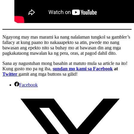
Ngayong may mas marami ka nang nalalaman tungkol sa gambler’s
fallacy at kung paano ito nakaaapekto sa atin, pwede mo nang
bawasan ang epekto nito sa buhay mo at bawasan din ang mga
pagkakataong mawalan ka ng pera, oras, at pagod dahil dito.
Sana ay nagustuhan mong basahin at matuto mula sa article na ito!
Kung gusto mo pa ng iba,
sundan mo kami sa Facebook
at
Twitter
gamit ang mga buttons sa gilid!
Facebook