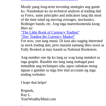
Mostly pang long-term investing strategies ang gamit
ko. Nasubukan ko na technical analysis at trading dati
sa Forex, same principles and indicators lang din most
of the time tulad ng moving averages, stochastics,
Bollinger bands, etc. Ang mga marerekomenda kong
libro ay:
“The Little Book of Currency Trading”
“Day Trading the Currency Market”
For now, yun lang muna. Di kasi ako naging interested
sa stock trading dati, pero marami namang libro noon sa
Fully Booked at may kaunti sa National Bookstore.
Ang number one tip ko lang ay wag kang matakot sa
mga graphs. Basahin mo lang nang mabagal para
intindihin ang techniques nila, tapos subukan mong
tignan o gamitin sa mga free trial accounts ng mga
trading websites.
I hope that helps!
Regards,
Ray L.
YourWealthyMind.com