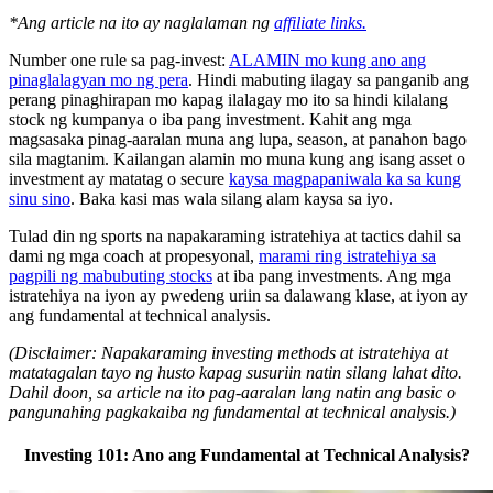
*Ang article na ito ay naglalaman ng
affiliate links.
Number one rule sa pag-invest:
ALAMIN mo kung ano ang
pinaglalagyan mo ng pera
. Hindi mabuting ilagay sa panganib ang
perang pinaghirapan mo kapag ilalagay mo ito sa hindi kilalang
stock ng kumpanya o iba pang investment. Kahit ang mga
magsasaka pinag-aaralan muna ang lupa, season, at panahon bago
sila magtanim. Kailangan alamin mo muna kung ang isang asset o
investment ay matatag o secure
kaysa magpapaniwala ka sa kung
sinu sino
. Baka kasi mas wala silang alam kaysa sa iyo.
Tulad din ng sports na napakaraming istratehiya at tactics dahil sa
dami ng mga coach at propesyonal,
marami ring istratehiya sa
pagpili ng mabubuting stocks
at iba pang investments. Ang mga
istratehiya na iyon ay pwedeng uriin sa dalawang klase, at iyon ay
ang fundamental at technical analysis.
(Disclaimer: Napakaraming investing methods at istratehiya at
matatagalan tayo ng husto kapag susuriin natin silang lahat dito.
Dahil doon, sa article na ito pag-aaralan lang natin ang basic o
pangunahing pagkakaiba ng fundamental at technical analysis.)
Investing 101: Ano ang Fundamental at Technical Analysis?