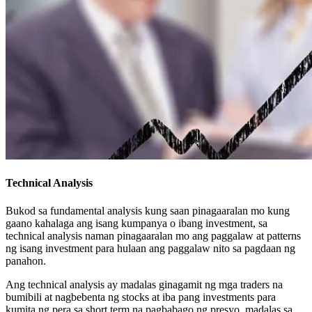
Technical Analysis
Bukod sa fundamental analysis kung saan pinagaaralan mo kung
gaano kahalaga ang isang kumpanya o ibang investment, sa
technical analysis naman pinagaaralan mo ang paggalaw at patterns
ng isang investment para hulaan ang paggalaw nito sa pagdaan ng
panahon.
Ang technical analysis ay madalas ginagamit ng mga traders na
bumibili at nagbebenta ng stocks at iba pang investments para
kumita ng pera sa short term na pagbabago ng presyo, madalas sa