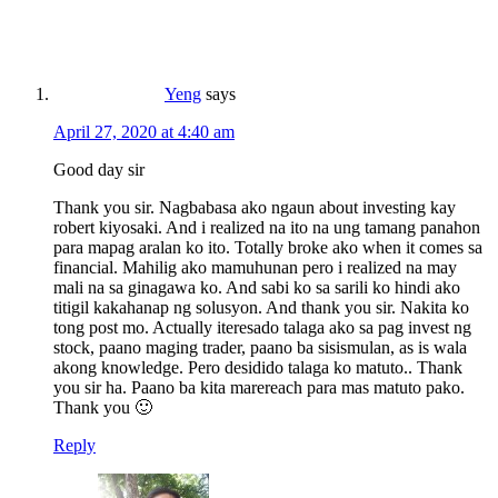
Yeng
says
April 27, 2020 at 4:40 am
Good day sir
Thank you sir. Nagbabasa ako ngaun about investing kay
robert kiyosaki. And i realized na ito na ung tamang panahon
para mapag aralan ko ito. Totally broke ako when it comes sa
financial. Mahilig ako mamuhunan pero i realized na may
mali na sa ginagawa ko. And sabi ko sa sarili ko hindi ako
titigil kakahanap ng solusyon. And thank you sir. Nakita ko
tong post mo. Actually iteresado talaga ako sa pag invest ng
stock, paano maging trader, paano ba sisismulan, as is wala
akong knowledge. Pero desidido talaga ko matuto.. Thank
you sir ha. Paano ba kita marereach para mas matuto pako.
Thank you 🙂
Reply