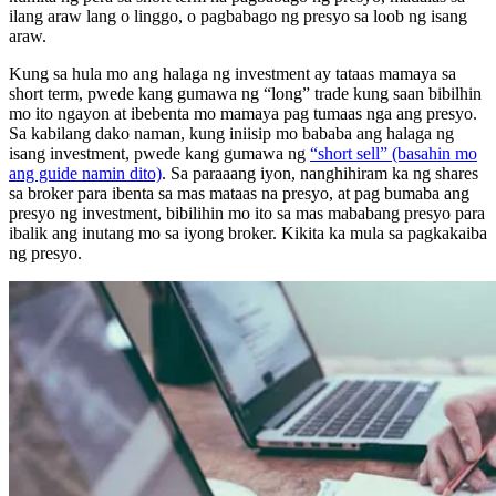
ilang araw lang o linggo, o pagbabago ng presyo sa loob ng isang
araw.
Kung sa hula mo ang halaga ng investment ay tataas mamaya sa
short term, pwede kang gumawa ng “long” trade kung saan bibilhin
mo ito ngayon at ibebenta mo mamaya pag tumaas nga ang presyo.
Sa kabilang dako naman, kung iniisip mo bababa ang halaga ng
isang investment, pwede kang gumawa ng
“short sell” (basahin mo
ang guide namin dito)
. Sa paraaang iyon, nanghihiram ka ng shares
sa broker para ibenta sa mas mataas na presyo, at pag bumaba ang
presyo ng investment, bibilihin mo ito sa mas mababang presyo para
ibalik ang inutang mo sa iyong broker. Kikita ka mula sa pagkakaiba
ng presyo.