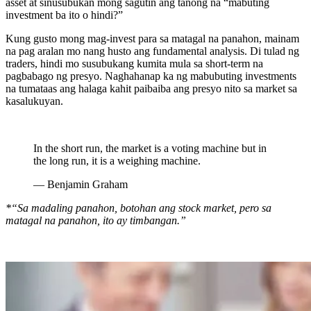
asset at sinusubukan mong sagutin ang tanong na “mabuting
investment ba ito o hindi?”
Kung gusto mong mag-invest para sa matagal na panahon, mainam
na pag aralan mo nang husto ang fundamental analysis. Di tulad ng
traders, hindi mo susubukang kumita mula sa short-term na
pagbabago ng presyo. Naghahanap ka ng mabubuting investments
na tumataas ang halaga kahit paibaiba ang presyo nito sa market sa
kasalukuyan.
In the short run, the market is a voting machine but in
the long run, it is a weighing machine.
— Benjamin Graham
*“Sa madaling panahon, botohan ang stock market, pero sa
matagal na panahon, ito ay timbangan.”