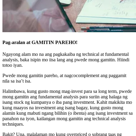
Pag-aralan at GAMITIN PAREHO!
Ngayong alam mo na ang pagkakaiba ng technical at fundamental
analysis, baka isipin mo iisa lang ang pwede mong gamitin. Hiindi
totoo iyan.
Pwede mong gamitin pareho, at nagcocomplement ang paggamit
nila sa isa’t isa.
Halimbawa, kung gusto mong mag-invest para sa long term, pwede
mong gamitin ang fundamental analysis para suriin ang halaga ng
isang stock ng kumpanya o iba pang investment. Kahit makikita mo
kung maayos na investment ang isang bagay, kung gusto mong
alamin kung mabuti ngang bilihin (o ibenta) ang isang investment sa
panahon na iyon, kailangan mong gamitin ang technical analysis
techniques.
Bakit? Una, malalaman mo kung overpriced o sobrang taas ng