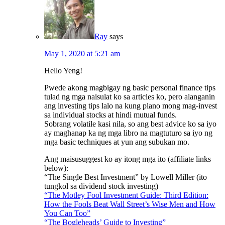
Ray
says
May 1, 2020 at 5:21 am
Hello Yeng!
Pwede akong magbigay ng basic personal finance tips
tulad ng mga naisulat ko sa articles ko, pero alanganin
ang investing tips lalo na kung plano mong mag-invest
sa individual stocks at hindi mutual funds.
Sobrang volatile kasi nila, so ang best advice ko sa iyo
ay maghanap ka ng mga libro na magtuturo sa iyo ng
mga basic techniques at yun ang subukan mo.
Ang maisusuggest ko ay itong mga ito (affiliate links
below):
“The Single Best Investment” by Lowell Miller (ito
tungkol sa dividend stock investing)
“The Motley Fool Investment Guide: Third Edition:
How the Fools Beat Wall Street’s Wise Men and How
You Can Too”
“The Bogleheads’ Guide to Investing”