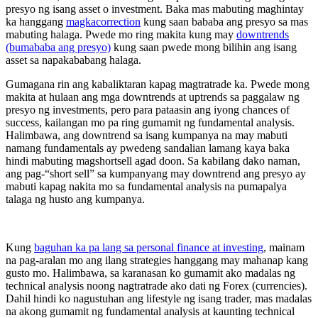
presyo ng isang asset o investment. Baka mas mabuting maghintay
ka hanggang
magkacorrection
kung saan bababa ang presyo sa mas
mabuting halaga. Pwede mo ring makita kung may
downtrends
(bumababa ang presyo)
kung saan pwede mong bilihin ang isang
asset sa napakababang halaga.
Gumagana rin ang kabaliktaran kapag magtratrade ka. Pwede mong
makita at hulaan ang mga downtrends at uptrends sa paggalaw ng
presyo ng investments, pero para pataasin ang iyong chances of
success, kailangan mo pa ring gumamit ng fundamental analysis.
Halimbawa, ang downtrend sa isang kumpanya na may mabuti
namang fundamentals ay pwedeng sandalian lamang kaya baka
hindi mabuting magshortsell agad doon. Sa kabilang dako naman,
ang pag-“short sell” sa kumpanyang may downtrend ang presyo ay
mabuti kapag nakita mo sa fundamental analysis na pumapalya
talaga ng husto ang kumpanya.
Kung
baguhan ka pa lang sa personal finance at investing
, mainam
na pag-aralan mo ang ilang strategies hanggang may mahanap kang
gusto mo. Halimbawa, sa karanasan ko gumamit ako madalas ng
technical analysis noong nagtratrade ako dati ng Forex (currencies).
Dahil hindi ko nagustuhan ang lifestyle ng isang trader, mas madalas
na akong gumamit ng fundamental analysis at kaunting technical