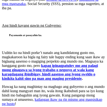
mga magsasaka
, Social Security (SSS), pension sa mga nagretiro, at
iba pa.
Ang hindi kayang gawin ng Gubyerno:
Payamanin at pasayahin ka.
Uulitin ko na hindi porke’t nanalo ang kandidatong gusto mo,
magkakaroon ka bigla ng fairy tale happy ending kung saan ikaw ay
biglaang aasenso o magiging perpekto ang mundo mo. Magsaya ka
hanggang gusto mo, pero
kapag ipinagpatuloy mo ang palagi
mong ginagawa sa iyong trabaho o negosyo at wala kang
karagdagang ibinibigay, hindi aasenso ang iyong sweldo o
kinikita kahit sino pa man ang maging presidente
.
Huwag ka nang maghintay na magbago ang gubyerno o ang mundo
dahil kung mangyari man ito, wala itong ikabubuti para sa iyo kung
hindi mo babaguhin ang iyong gawain. Kung pangarap mong
sumaya at umasenso,
kailangan ikaw pa rin mismo ang magsisikap
ng husto
!