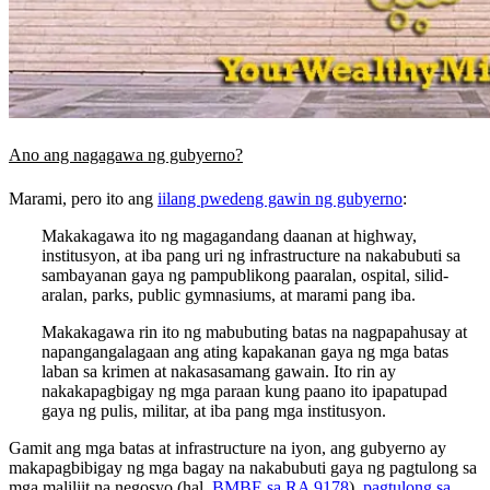
Ano ang nagagawa ng gubyerno?
Marami, pero ito ang
iilang pwedeng gawin ng gubyerno
:
Makakagawa ito ng magagandang daanan at highway,
institusyon, at iba pang uri ng infrastructure na nakabubuti sa
sambayanan gaya ng pampublikong paaralan, ospital, silid-
aralan, parks, public gymnasiums, at marami pang iba.
Makakagawa rin ito ng mabubuting batas na nagpapahusay at
napangangalagaan ang ating kapakanan gaya ng mga batas
laban sa krimen at nakasasamang gawain. Ito rin ay
nakakapagbigay ng mga paraan kung paano ito ipapatupad
gaya ng pulis, militar, at iba pang mga institusyon.
Gamit ang mga batas at infrastructure na iyon, ang gubyerno ay
makapagbibigay ng mga bagay na nakabubuti gaya ng pagtulong sa
mga maliliit na negosyo (hal.
BMBE sa RA 9178
),
pagtulong sa