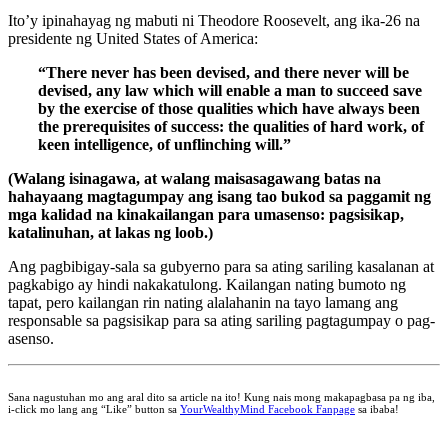
Ito’y ipinahayag ng mabuti ni Theodore Roosevelt, ang ika-26 na
presidente ng United States of America:
“There never has been devised, and there never will be
devised, any law which will enable a man to succeed save
by the exercise of those qualities which have always been
the prerequisites of success: the qualities of hard work, of
keen intelligence, of unflinching will.”
(Walang isinagawa, at walang maisasagawang batas na
hahayaang magtagumpay ang isang tao bukod sa paggamit ng
mga kalidad na kinakailangan para umasenso: pagsisikap,
katalinuhan, at lakas ng loob.)
Ang pagbibigay-sala sa gubyerno para sa ating sariling kasalanan at
pagkabigo ay hindi nakakatulong. Kailangan nating bumoto ng
tapat, pero kailangan rin nating alalahanin na tayo lamang ang
responsable sa pagsisikap para sa ating sariling pagtagumpay o pag-
asenso.
Sana nagustuhan mo ang aral dito sa article na ito! Kung nais mong makapagbasa pa ng iba,
i-click mo lang ang “Like” button sa
YourWealthyMind Facebook Fanpage
sa ibaba!