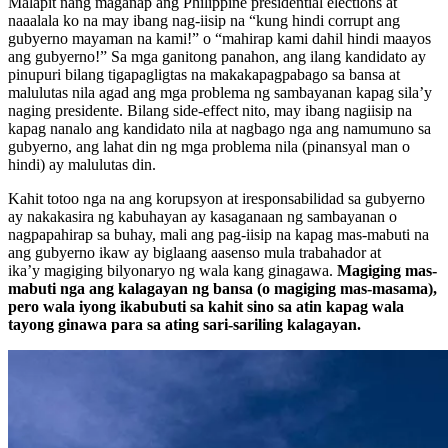
Malapit nang maganap ang Philippine presidential elections at
naaalala ko na may ibang nag-iisip na “kung hindi corrupt ang
gubyerno mayaman na kami!” o “mahirap kami dahil hindi maayos
ang gubyerno!” Sa mga ganitong panahon, ang ilang kandidato ay
pinupuri bilang tigapagligtas na makakapagpabago sa bansa at
malulutas nila agad ang mga problema ng sambayanan kapag sila’y
naging presidente. Bilang side-effect nito, may ibang nagiisip na
kapag nanalo ang kandidato nila at nagbago nga ang namumuno sa
gubyerno, ang lahat din ng mga problema nila (pinansyal man o
hindi) ay malulutas din.
Kahit totoo nga na ang korupsyon at iresponsabilidad sa gubyerno
ay nakakasira ng kabuhayan ay kasaganaan ng sambayanan o
nagpapahirap sa buhay, mali ang pag-iisip na kapag mas-mabuti na
ang gubyerno ikaw ay biglaang aasenso mula trabahador at
ika’y magiging bilyonaryo ng wala kang ginagawa.
Magiging mas-
mabuti nga ang kalagayan ng bansa (o magiging mas-masama),
pero wala iyong ikabubuti sa kahit sino sa atin kapag wala
tayong ginawa para sa ating sari-sariling kalagayan.