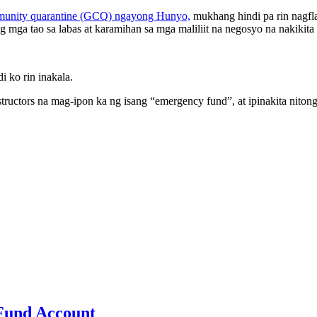
munity quarantine (GCQ) ngayong Hunyo,
mukhang hindi pa rin nagfl
ng mga tao sa labas at karamihan sa mga maliliit na negosyo na nakikit
 ko rin inakala.
structors na mag-ipon ka ng isang “emergency fund”, at ipinakita nito
Fund Account