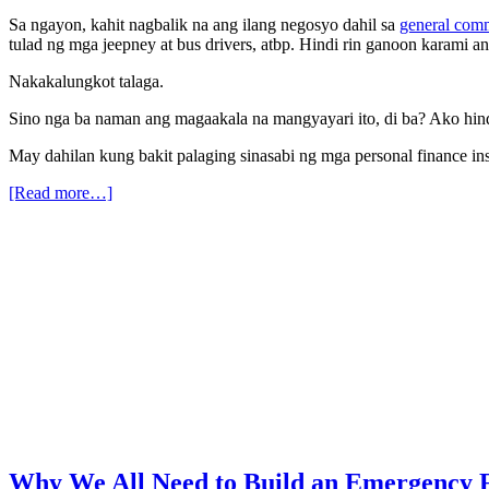
Sa ngayon, kahit nagbalik na ang ilang negosyo dahil sa
general com
tulad ng mga jeepney at bus drivers, atbp. Hindi rin ganoon karami a
Nakakalungkot talaga.
Sino nga ba naman ang magaakala na mangyayari ito, di ba? Ako hindi
May dahilan kung bakit palaging sinasabi ng mga personal finance in
[Read more…]
Why We All Need to Build an Emergency 