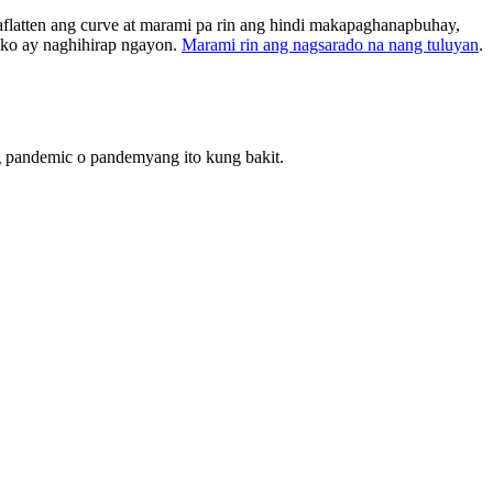
aflatten ang curve at marami pa rin ang hindi makapaghanapbuhay,
a ko ay naghihirap ngayon.
Marami rin ang nagsarado na nang tuluyan
.
ng pandemic o pandemyang ito kung bakit.