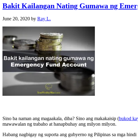
Bakit Kailangan Nating Gumawa ng Emer
June 20, 2020
by
Ray L.
Sino ba naman ang magaakala, diba? Sino ang makakaisip (
bukod kay
mawawalan ng trabaho at hanapbuhay ang milyon milyon.
Habang nagbigay ng suporta ang gubyerno ng Pilipinas sa mga hind