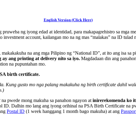
English Version (Click Here)
 pruweba ng iyong edad at identidad, para makapagrehistro sa mga me
investment account, kailangan mo na ng mas “malakas” na ID tulad ng
, makakakuha na ang mga Pilipino ng “National ID”, at ito ang isa sa
y ang printing at delivery nito sa iyo.
Magdadaan din ang panahon, 
tation na pupuntahan mo.
 birth certificate.
nila. Kung gusto mo nga palang makakuha ng birth certificate dahil wa
o.)
t
na pwede mong makuha sa panahon ngayon at
inirerekomenda ko i
ol ID. Dalhin mo lang ang iyong orihinal na PSA Birth Certificate na
 ang
Postal ID
(1 week hanggang 1 month bago makuha) at ang
Passpor