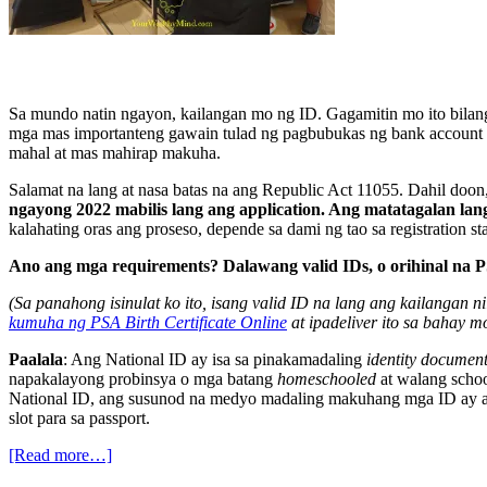
Sa mundo natin ngayon, kailangan mo ng ID. Gagamitin mo ito bilang
mga mas importanteng gawain tulad ng pagbubukas ng bank account o 
mahal at mas mahirap makuha.
Salamat na lang at nasa batas na ang Republic Act 11055. Dahil doon
ngayong 2022 mabilis lang ang application. Ang matatagalan lang a
kalahating oras ang proseso, depende sa dami ng tao sa registration s
Ano ang mga requirements? Dalawang valid IDs, o orihinal na PSA
(Sa panahong isinulat ko ito, isang valid ID na lang ang kailangan 
kumuha ng PSA Birth Certificate Online
at ipadeliver ito sa bahay m
Paalala
: Ang National ID ay isa sa pinakamadaling
identity documen
napakalayong probinsya o mga batang
homeschooled
at walang scho
National ID, ang susunod na medyo madaling makuhang mga ID ay
slot para sa passport.
[Read more…]