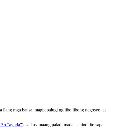
a ilang mga bansa, magpapalugi ng libo libong negosyo, at
AP o “ayuda”)
, sa kasamaang palad, madalas hindi ito sapat.