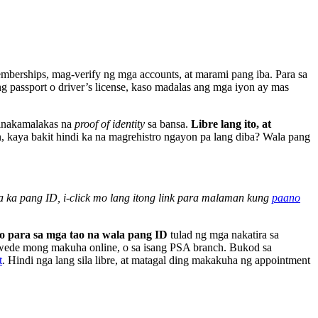
mberships, mag-verify ng mga accounts, at marami pang iba. Para sa
 passport o driver’s license, kaso madalas ang mga iyon ay mas
 pinakamalakas na
proof of identity
sa bansa.
Libre lang ito, at
kaya bakit hindi ka na magrehistro ngayon pa lang diba? Wala pang
la ka pang ID, i-click mo lang itong link para malaman kung
paano
to para sa mga tao na wala pang ID
tulad ng mga nakatira sa
 pwede mong makuha online, o sa isang PSA branch. Bukod sa
t
. Hindi nga lang sila libre, at matagal ding makakuha ng appointment