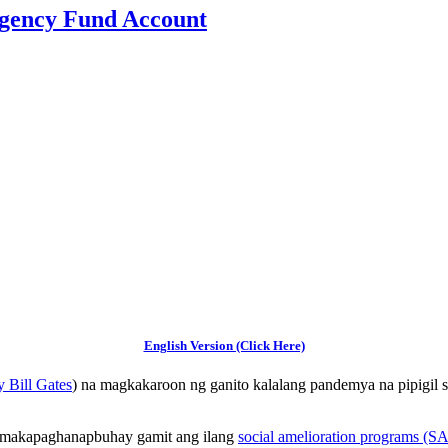
gency Fund Account
English Version (Click Here)
 Bill Gates
) na magkakaroon ng ganito kalalang pandemya na pipigil s
i makapaghanapbuhay gamit ang ilang
social amelioration programs (S