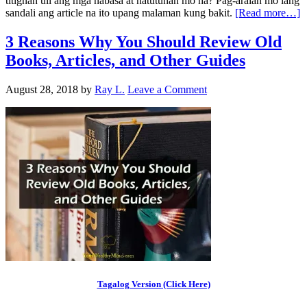
titignan uli ang mga nabasa at natutunan mo na? Pag-aralan mo lang
sandali ang article na ito upang malaman kung bakit.
[Read more…]
3 Reasons Why You Should Review Old
Books, Articles, and Other Guides
August 28, 2018
by
Ray L.
Leave a Comment
Tagalog Version (Click Here)