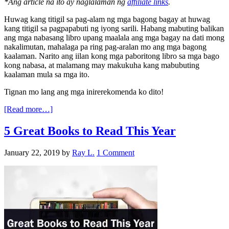
*Ang article na ito ay naglalaman ng
affiliate links
.
Huwag kang titigil sa pag-alam ng mga bagong bagay at huwag
kang titigil sa pagpapabuti ng iyong sarili. Habang mabuting balikan
ang mga nabasang libro upang maalala ang mga bagay na dati mong
nakalimutan, mahalaga pa ring pag-aralan mo ang mga bagong
kaalaman. Narito ang iilan kong mga paboritong libro sa mga bago
kong nabasa, at malamang may makukuha kang mabubuting
kaalaman mula sa mga ito.
Tignan mo lang ang mga inirerekomenda ko dito!
[Read more…]
5 Great Books to Read This Year
January 22, 2019
by
Ray L.
1 Comment