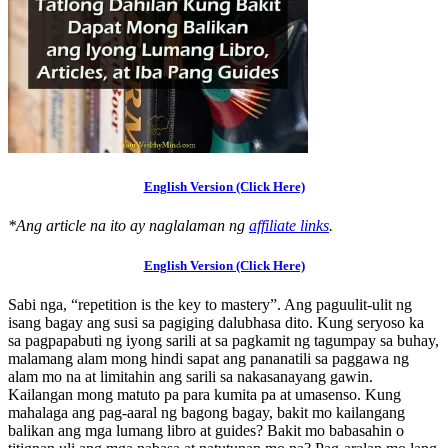
English Version (Click Here)
*Ang article na ito ay naglalaman ng
affiliate links
.
English Version (Click Here)
Sabi nga, “repetition is the key to mastery”. Ang paguulit-ulit ng
isang bagay ang susi sa pagiging dalubhasa dito. Kung seryoso ka
sa pagpapabuti ng iyong sarili at sa pagkamit ng tagumpay sa buhay,
malamang alam mong hindi sapat ang pananatili sa paggawa ng
alam mo na at limitahin ang sarili sa nakasanayang gawin.
Kailangan mong matuto pa para kumita pa at umasenso. Kung
mahalaga ang pag-aaral ng bagong bagay, bakit mo kailangang
balikan ang mga lumang libro at guides? Bakit mo babasahin o