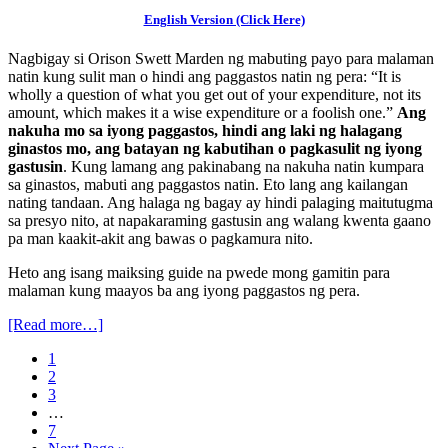
English Version (Click Here)
Nagbigay si Orison Swett Marden ng mabuting payo para malaman
natin kung sulit man o hindi ang paggastos natin ng pera: “It is
wholly a question of what you get out of your expenditure, not its
amount, which makes it a wise expenditure or a foolish one.”
Ang
nakuha mo sa iyong paggastos, hindi ang laki ng halagang
ginastos mo, ang batayan ng kabutihan o pagkasulit ng iyong
gastusin
. Kung lamang ang pakinabang na nakuha natin kumpara
sa ginastos, mabuti ang paggastos natin. Eto lang ang kailangan
nating tandaan. Ang halaga ng bagay ay hindi palaging maitutugma
sa presyo nito, at napakaraming gastusin ang walang kwenta gaano
pa man kaakit-akit ang bawas o pagkamura nito.
Heto ang isang maiksing guide na pwede mong gamitin para
malaman kung maayos ba ang iyong paggastos ng pera.
[Read more…]
1
2
3
…
7