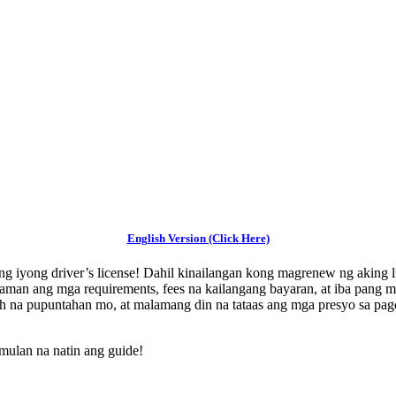
English Version (Click Here)
 iyong driver’s license! Dahil kinailangan kong magrenew ng aking l
laman ang mga requirements, fees na kailangang bayaran, at iba pang
nch na pupuntahan mo, at malamang din na tataas ang mga presyo sa p
imulan na natin ang guide!