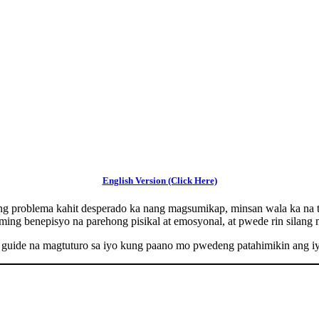
English Version (Click Here)
bang problema kahit desperado ka nang magsumikap, minsan wala ka n
aming benepisyo na parehong pisikal at emosyonal, at pwede rin silan
ng guide na magtuturo sa iyo kung paano mo pwedeng patahimikin ang i