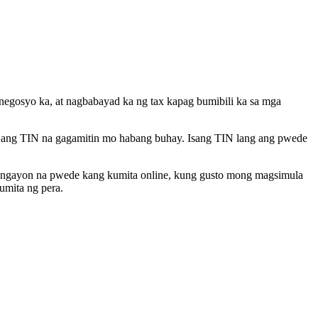
negosyo ka, at nagbabayad ka ng tax kapag bumibili ka sa mga
to ang TIN na gagamitin mo habang buhay. Isang TIN lang ang pwede
n ngayon na pwede kang kumita online, kung gusto mong magsimula
umita ng pera.