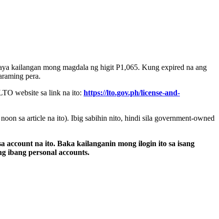
kaya kailangan mong magdala ng higit P1,065. Kung expired na ang
araming pera.
TO website sa link na ito:
https://lto.gov.ph/license-and-
on sa article na ito). Ibig sabihin nito, hindi sila government-owned
na ito. Baka kailanganin mong ilogin ito sa isang
 ibang personal accounts.