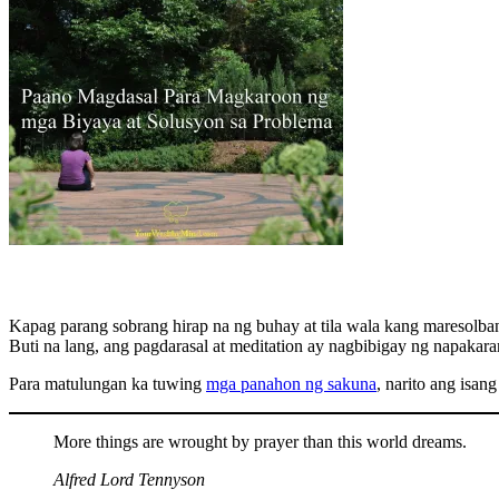
Kapag parang sobrang hirap na ng buhay at tila wala kang maresol
Buti na lang, ang pagdarasal at meditation ay nagbibigay ng napakar
Para matulungan ka tuwing
mga panahon ng sakuna
, narito ang isa
More things are wrought by prayer than this world dreams.
Alfred Lord Tennyson