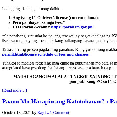
Ito ang mga kailangan mong dalhin.
Ang iyong LTO driver’s license (current o luma).
Pera pambayad sa mga fees.*
LTO Portal Account:
https://portal.lto.gov.ph/
*Sa panahong isinusulat ko ito, ang renewal ay nagkakahalaga ng P5
lisensya mo, may mga penalties kang kailangang bayaran, o may kai
Tataas din ang presyo pagdaan ng panahon. Kung gusto mong makita a
permit.html#license-schedule-of-fees-and-charges
Tungkol sa medical fees: Ang mga clinic na pupuntahan mo para sa med
at regulated kaya pwedeng iba iba ang presyo ayon sa branch na pup
MAHALAGANG PAALALA TUNGKOL SA IYONG LTO PORTAL A
pampublikong PC sa LTO b
[Read more…]
Paano Mo Harapin ang Katotohanan? : Pa
October 18, 2021
by
Ray L.
1 Comment