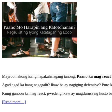
Mayroon akong isang napakahalagang tanong:
Paano ka mag-react 
Agad agad ka bang nagagalit? Ikaw ba ay nagiging defensive? Puro ka
Kung ganoon ka mag-react, pwedeng ikaw ay magdurusa ng husto bala
[Read more…]