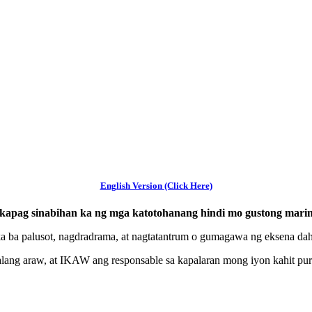
English Version (Click Here)
kapag sinabihan ka ng mga katotohanang hindi mo gustong marin
 ba palusot, nagdradrama, at nagtatantrum o gumagawa ng eksena dahil
ng araw, at IKAW ang responsable sa kapalaran mong iyon kahit puro 