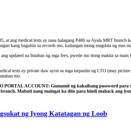
85, at ang medical tests ay nasa halagang P480 sa Ayala MRT branch 
langan kang baguhin sa records mo, kailangan mong magdala ng mas m
ng updated na listahan ng mga fees, pwede mo itong makita sa main L
ical tests ay private daw ayon sa mga tarpaulin ng LTO (may picture no
untahan mo.
CCOUNT: Gumamit ng kakaibang password para sa account 
ranch. Mabuti nang maingat ka dito para hindi mahack ang iyong
gsukat ng Iyong Katatagan ng Loob