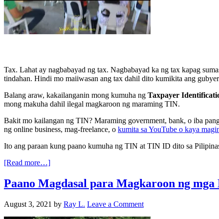
Tax. Lahat ay nagbabayad ng tax. Nagbabayad ka ng tax kapag sum
tindahan. Hindi mo maiiwasan ang tax dahil dito kumikita ang gubye
Balang araw, kakailanganin mong kumuha ng
Taxpayer Identifica
mong makuha dahil ilegal magkaroon ng maraming TIN.
Bakit mo kailangan ng TIN? Maraming government, bank, o iba pang
ng online business, mag-freelance, o
kumita sa YouTube o kaya magin
Ito ang paraan kung paano kumuha ng TIN at TIN ID dito sa Pilipina
[Read more…]
Paano Magdasal para Magkaroon ng mga B
August 3, 2021
by
Ray L.
Leave a Comment