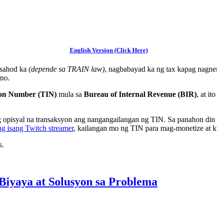
English Version (Click Here)
asahod ka
(depende sa TRAIN law)
, nagbabayad ka ng tax kapag nagne
rno.
tion Number (TIN)
mula sa
Bureau of Internal Revenue (BIR)
, at i
 opisyal na transaksyon ang nangangailangan ng TIN. Sa panahon di
g isang Twitch streamer
, kailangan mo ng TIN para mag-monetize at k
s.
iyaya at Solusyon sa Problema