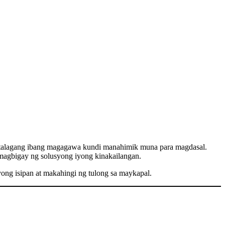
a talagang ibang magagawa kundi manahimik muna para magdasal.
g magbigay ng solusyong iyong kinakailangan.
yong isipan at makahingi ng tulong sa maykapal.