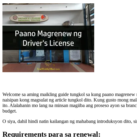
Welcome sa aming maikling guide tungkol sa kung paano magrenew ng
naisipan kong magsulat ng article tungkol dito. Kung gusto mong ma
ito. Alalahanin mo lang na minsan magiiba ang proseso ayon sa bra
budget.
O siya, dahil hindi natin kailangan ng mahabang introduksyon dito, s
Requirements para sa renewal: