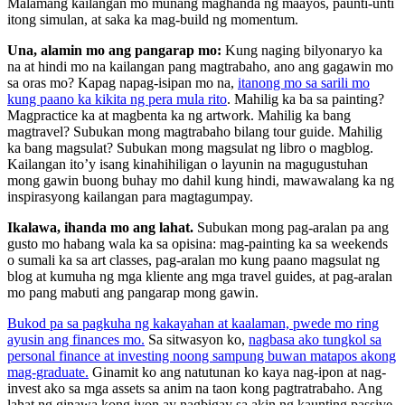
Malamang kailangan mo munang maghanda ng maayos, paunti-unti
itong simulan, at saka ka mag-build ng momentum.
Una, alamin mo ang pangarap mo:
Kung naging bilyonaryo ka
na at hindi mo na kailangan pang magtrabaho, ano ang gagawin mo
sa oras mo? Kapag napag-isipan mo na,
itanong mo sa sarili mo
kung paano ka kikita ng pera mula rito
. Mahilig ka ba sa painting?
Magpractice ka at magbenta ka ng artwork. Mahilig ka bang
magtravel? Subukan mong magtrabaho bilang tour guide. Mahilig
ka bang magsulat? Subukan mong magsulat ng libro o magblog.
Kailangan ito’y isang kinahihiligan o layunin na magugustuhan
mong gawin buong buhay mo dahil kung hindi, mawawalang ka ng
inspirasyong kailangan para magtagumpay.
Ikalawa, ihanda mo ang lahat.
Subukan mong pag-aralan pa ang
gusto mo habang wala ka sa opisina: mag-painting ka sa weekends
o sumali ka sa art classes, pag-aralan mo kung paano magsulat ng
blog at kumuha ng mga kliente ang mga travel guides, at pag-aralan
mo pang mabuti ang pangarap mong gawin.
Bukod pa sa pagkuha ng kakayahan at kaalaman, pwede mo ring
ayusin ang finances mo.
Sa sitwasyon ko,
nagbasa ako tungkol sa
personal finance at investing noong sampung buwan matapos akong
mag-graduate.
Ginamit ko ang natutunan ko kaya nag-ipon at nag-
invest ako sa mga assets sa anim na taon kong pagtratrabaho. Ang
lahat ng ginawa kong iyon ay nagbigay sa akin ng kaunting passive