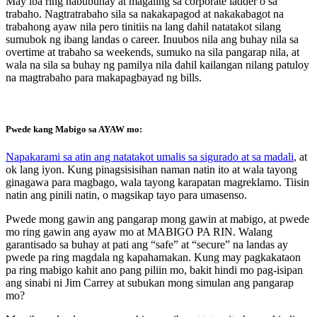
May iba ring nabubuhay at magaling sa corporate ladder o sa
trabaho. Nagtratrabaho sila sa nakakapagod at nakakabagot na
trabahong ayaw nila pero tinitiis na lang dahil natatakot silang
sumubok ng ibang landas o career. Inuubos nila ang buhay nila sa
overtime at trabaho sa weekends, sumuko na sila pangarap nila, at
wala na sila sa buhay ng pamilya nila dahil kailangan nilang patuloy
na magtrabaho para makapagbayad ng bills.
Pwede kang Mabigo sa AYAW mo:
Napakarami sa atin ang natatakot umalis sa sigurado at sa madali
, at
ok lang iyon. Kung pinagsisisihan naman natin ito at wala tayong
ginagawa para magbago, wala tayong karapatan magreklamo. Tiisin
natin ang pinili natin, o magsikap tayo para umasenso.
Pwede mong gawin ang pangarap mong gawin at mabigo, at pwede
mo ring gawin ang ayaw mo at MABIGO PA RIN. Walang
garantisado sa buhay at pati ang “safe” at “secure” na landas ay
pwede pa ring magdala ng kapahamakan. Kung may pagkakataon
pa ring mabigo kahit ano pang piliin mo, bakit hindi mo pag-isipan
ang sinabi ni Jim Carrey at subukan mong simulan ang pangarap
mo?