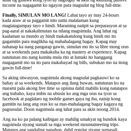
income na nagagamit ko ngayon para magsulat ng blog full-time.
Finally, SIMULAN MO LANG!
Lahat tayo ay may 24-hours
kada araw at sa paggamit nito natin malalaman kung
magtatagumpay tayo o hindi. Maraming naiipit sa preparasyon at sa
pag-aaral at nakakalimutan na nilang magsimula. Ang lahat ng
kaalaman sa mundo ay hindi makakatulong kung hindi mo ito
gagamitin para maglikha ng mahahalagang bagay. Kapag may
nahanap ka nang pangarap gawin, simulan mo ito sa libre mong oras
at sa weekends para makakuha ka ng mastery at experience. Kapag
natutunan mo nang kumita mula rito at lumaki ito hanggang
magagamit mo na ito para makabayad ng bills, subukan mo na itong
gawin full-time!
Sa aking sitwasyon, nagsimula akong magsulat pagkauwi ko sa
bahay at sa weekends. Matapos ang ilang buwan, natutunan ko na
marami pala akong free time sa opisina dahil mabilis kong natatapos
ang trabaho, kaya imbis na ubusin ko ang mga oras na iyon sa
facebook at paglalaro ng mobile games gaya ng iba, naisip kong
gamitin na lang ang oras ko sa mas-mahalagang bagay kagaya ng
pagsusulat. Doon nagsimula ang lahat para sa akin noong 2014.
Ang isa ko pa palang kaibigan ay mahilig umakyat ng bundok kaya
nagsimula siyang sumali sa mga weekend mountaineering trips.
Matapos ang sandaling panahon, dahil regular siyang sumasali,