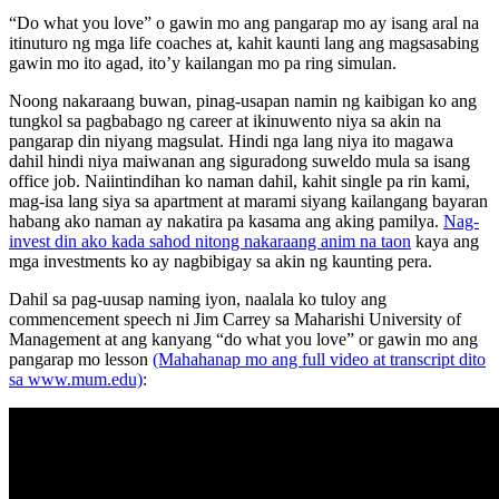
“Do what you love” o gawin mo ang pangarap mo ay isang aral na
itinuturo ng mga life coaches at, kahit kaunti lang ang magsasabing
gawin mo ito agad, ito’y kailangan mo pa ring simulan.
Noong nakaraang buwan, pinag-usapan namin ng kaibigan ko ang
tungkol sa pagbabago ng career at ikinuwento niya sa akin na
pangarap din niyang magsulat. Hindi nga lang niya ito magawa
dahil hindi niya maiwanan ang siguradong suweldo mula sa isang
office job. Naiintindihan ko naman dahil, kahit single pa rin kami,
mag-isa lang siya sa apartment at marami siyang kailangang bayaran
habang ako naman ay nakatira pa kasama ang aking pamilya.
Nag-
invest din ako kada sahod nitong nakaraang anim na taon
kaya ang
mga investments ko ay nagbibigay sa akin ng kaunting pera.
Dahil sa pag-uusap naming iyon, naalala ko tuloy ang
commencement speech ni Jim Carrey sa Maharishi University of
Management at ang kanyang “do what you love” or gawin mo ang
pangarap mo lesson
(Mahahanap mo ang full video at transcript dito
sa www.mum.edu)
: