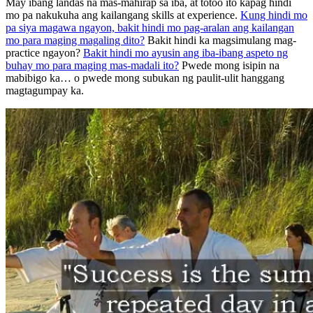
May ibang landas na mas-mahirap sa iba, at totoo ito kapag hindi
mo pa nakukuha ang kailangang skills at experience.
Kung hindi mo
pa siya magawa ngayon, bakit hindi mo pag-aralan ang kailangan
mo para maging magaling dito?
Bakit hindi ka magsimulang mag-
practice ngayon?
Bakit hindi mo ayusin ang iba-ibang aspeto ng
buhay mo para maging mas-madali ito?
Pwede mong isipin na
mabibigo ka… o pwede mong subukan ng paulit-ulit hanggang
magtagumpay ka.