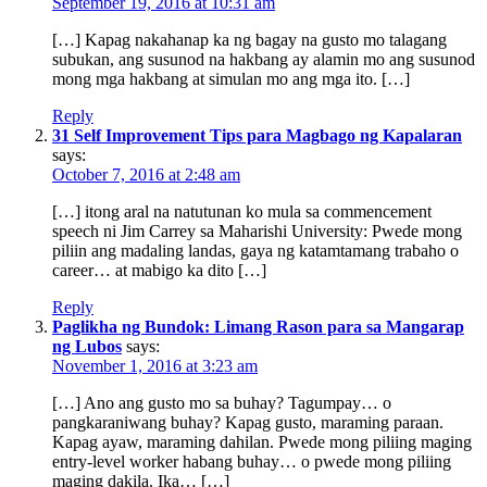
September 19, 2016 at 10:31 am
[…] Kapag nakahanap ka ng bagay na gusto mo talagang
subukan, ang susunod na hakbang ay alamin mo ang susunod
mong mga hakbang at simulan mo ang mga ito. […]
Reply
31 Self Improvement Tips para Magbago ng Kapalaran
says:
October 7, 2016 at 2:48 am
[…] itong aral na natutunan ko mula sa commencement
speech ni Jim Carrey sa Maharishi University: Pwede mong
piliin ang madaling landas, gaya ng katamtamang trabaho o
career… at mabigo ka dito […]
Reply
Paglikha ng Bundok: Limang Rason para sa Mangarap
ng Lubos
says:
November 1, 2016 at 3:23 am
[…] Ano ang gusto mo sa buhay? Tagumpay… o
pangkaraniwang buhay? Kapag gusto, maraming paraan.
Kapag ayaw, maraming dahilan. Pwede mong piliing maging
entry-level worker habang buhay… o pwede mong piliing
maging dakila. Ika… […]