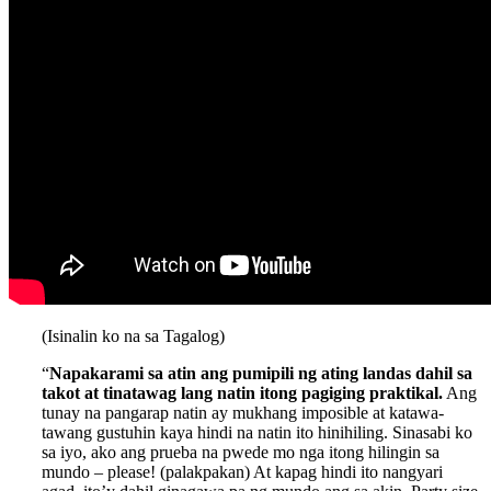
(Isinalin ko na sa Tagalog)
“
Napakarami sa atin ang pumipili ng ating landas dahil sa
takot at tinatawag lang natin itong pagiging praktikal.
Ang
tunay na pangarap natin ay mukhang imposible at katawa-
tawang gustuhin kaya hindi na natin ito hinihiling. Sinasabi ko
sa iyo, ako ang prueba na pwede mo nga itong hilingin sa
mundo – please! (palakpakan) At kapag hindi ito nangyari