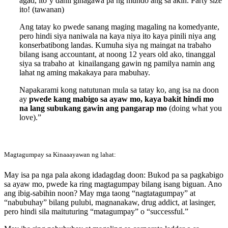
agad, ito’y dahil ginagawa pa ng mundo ang sa akin. Party size
ito! (tawanan)
Ang tatay ko pwede sanang maging magaling na komedyante,
pero hindi siya naniwala na kaya niya ito kaya pinili niya ang
konserbatibong landas. Kumuha siya ng maingat na trabaho
bilang isang accountant, at noong 12 years old ako, tinanggal
siya sa trabaho at kinailangang gawin ng pamilya namin ang
lahat ng aming makakaya para mabuhay.
Napakarami kong natutunan mula sa tatay ko, ang isa na doon
ay
pwede kang mabigo sa ayaw mo, kaya bakit hindi mo
na lang subukang gawin ang pangarap mo
(doing what you
love).”
Magtagumpay sa Kinaaayawan ng lahat:
May isa pa nga pala akong idadagdag doon: Bukod pa sa pagkabigo
sa ayaw mo, pwede ka ring magtagumpay bilang isang biguan. Ano
ang ibig-sabihin noon? May mga taong “nagtatagumpay” at
“nabubuhay” bilang pulubi, magnanakaw, drug addict, at lasinger,
pero hindi sila maituturing “matagumpay” o “successful.”