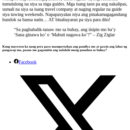
tumutulong na siya sa mga guides. Mga isang taon pa ang nakalipas,
sumali na siya sa isang travel company at naging regular na guide
siya tuwing weekends. Napapasyalan niya ang pinakamagagandang
bundok sa bansa natin… AT binabayaran pa siya para dito!
“Sa pagbabalik-tanaw mo sa buhay, ang iisipin mo ba’y
‘Sana ginawa ko’ o ‘Mabuti nagawa ko’?” – Zig Ziglar
Kung mayroon ka nang pera para masuportahan ang pamilya mo at gawin ang lahat ng
pangarap mo, paano mo gagamitin ang nalalabi mong panahon sa buhay?
Facebook