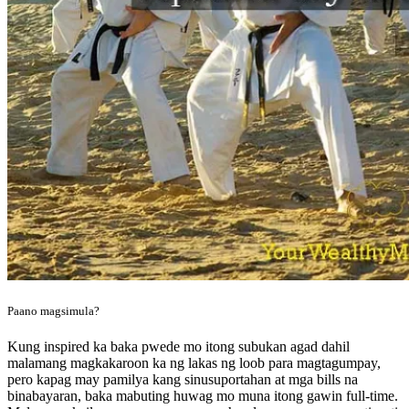
Paano magsimula?
Kung inspired ka baka pwede mo itong subukan agad dahil
malamang magkakaroon ka ng lakas ng loob para magtagumpay,
pero kapag may pamilya kang sinusuportahan at mga bills na
binabayaran, baka mabuting huwag mo muna itong gawin full-time.