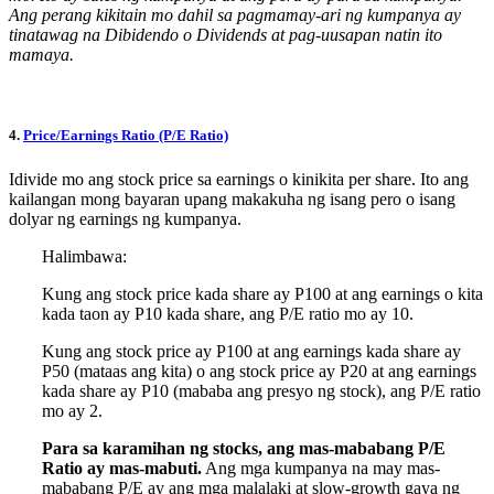
Ang perang kikitain mo dahil sa pagmamay-ari ng kumpanya ay
tinatawag na Dibidendo o Dividends at pag-uusapan natin ito
mamaya.
4.
Price/Earnings Ratio (P/E Ratio)
Idivide mo ang stock price sa earnings o kinikita per share. Ito ang
kailangan mong bayaran upang makakuha ng isang pero o isang
dolyar ng earnings ng kumpanya.
Halimbawa:
Kung ang stock price kada share ay P100 at ang earnings o kita
kada taon ay P10 kada share, ang P/E ratio mo ay 10.
Kung ang stock price ay P100 at ang earnings kada share ay
P50 (mataas ang kita) o ang stock price ay P20 at ang earnings
kada share ay P10 (mababa ang presyo ng stock), ang P/E ratio
mo ay 2.
Para sa karamihan ng stocks, ang mas-mababang P/E
Ratio ay mas-mabuti.
Ang mga kumpanya na may mas-
mababang P/E ay ang mga malalaki at slow-growth gaya ng