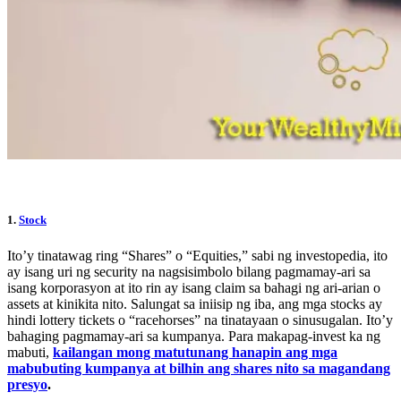
1.
Stock
Ito’y tinatawag ring “Shares” o “Equities,” sabi ng investopedia, ito
ay isang uri ng security na nagsisimbolo bilang pagmamay-ari sa
isang korporasyon at ito rin ay isang claim sa bahagi ng ari-arian o
assets at kinikita nito. Salungat sa iniisip ng iba, ang mga stocks ay
hindi lottery tickets o “racehorses” na tinatayaan o sinusugalan. Ito’y
bahaging pagmamay-ari sa kumpanya. Para makapag-invest ka ng
mabuti,
kailangan mong matutunang hanapin ang mga
mabubuting kumpanya at bilhin ang shares nito sa magandang
presyo
.