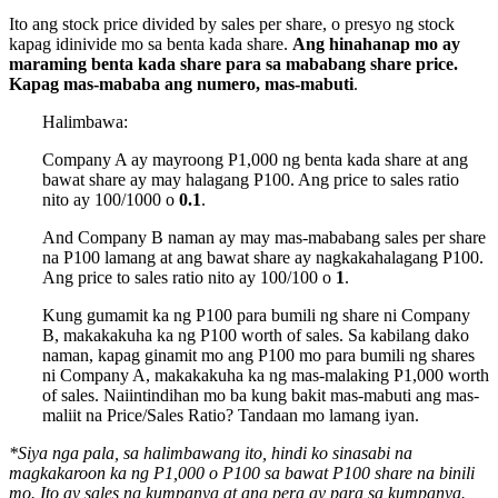
Ito ang stock price divided by sales per share, o presyo ng stock
kapag idinivide mo sa benta kada share.
Ang hinahanap mo ay
maraming benta kada share para sa mababang share price.
Kapag mas-mababa ang numero, mas-mabuti
.
Halimbawa:
Company A ay mayroong P1,000 ng benta kada share at ang
bawat share ay may halagang P100. Ang price to sales ratio
nito ay 100/1000 o
0.1
.
And Company B naman ay may mas-mababang sales per share
na P100 lamang at ang bawat share ay nagkakahalagang P100.
Ang price to sales ratio nito ay 100/100 o
1
.
Kung gumamit ka ng P100 para bumili ng share ni Company
B, makakakuha ka ng P100 worth of sales. Sa kabilang dako
naman, kapag ginamit mo ang P100 mo para bumili ng shares
ni Company A, makakakuha ka ng mas-malaking P1,000 worth
of sales. Naiintindihan mo ba kung bakit mas-mabuti ang mas-
maliit na Price/Sales Ratio? Tandaan mo lamang iyan.
*Siya nga pala, sa halimbawang ito, hindi ko sinasabi na
magkakaroon ka ng P1,000 o P100 sa bawat P100 share na binili
mo. Ito ay sales ng kumpanya at ang pera ay para sa kumpanya.