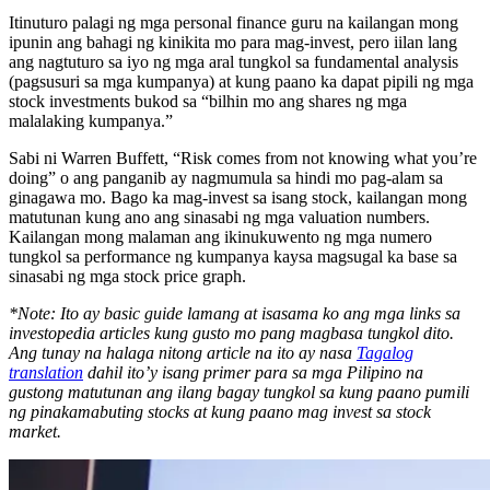
Itinuturo palagi ng mga personal finance guru na kailangan mong
ipunin ang bahagi ng kinikita mo para mag-invest, pero iilan lang
ang nagtuturo sa iyo ng mga aral tungkol sa fundamental analysis
(pagsusuri sa mga kumpanya) at kung paano ka dapat pipili ng mga
stock investments bukod sa “bilhin mo ang shares ng mga
malalaking kumpanya.”
Sabi ni Warren Buffett, “Risk comes from not knowing what you’re
doing” o ang panganib ay nagmumula sa hindi mo pag-alam sa
ginagawa mo. Bago ka mag-invest sa isang stock, kailangan mong
matutunan kung ano ang sinasabi ng mga valuation numbers.
Kailangan mong malaman ang ikinukuwento ng mga numero
tungkol sa performance ng kumpanya kaysa magsugal ka base sa
sinasabi ng mga stock price graph.
*Note: Ito ay basic guide lamang at isasama ko ang mga links sa
investopedia articles kung gusto mo pang magbasa tungkol dito.
Ang tunay na halaga nitong article na ito ay nasa
Tagalog
translation
dahil ito’y isang primer para sa mga Pilipino na
gustong matutunan ang ilang bagay tungkol sa kung paano pumili
ng pinakamabuting stocks at kung paano mag invest sa stock
market.