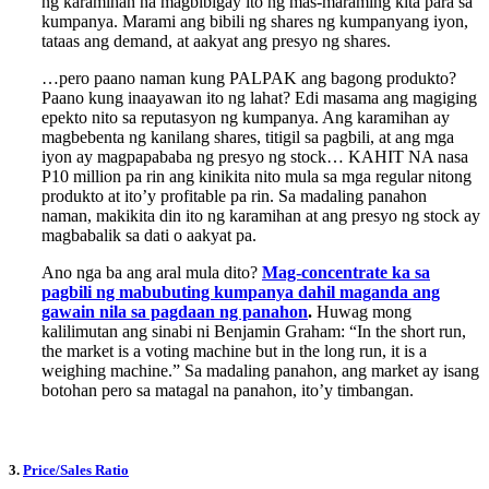
ng karamihan na magbibigay ito ng mas-maraming kita para sa
kumpanya. Marami ang bibili ng shares ng kumpanyang iyon,
tataas ang demand, at aakyat ang presyo ng shares.
…pero paano naman kung PALPAK ang bagong produkto?
Paano kung inaayawan ito ng lahat? Edi masama ang magiging
epekto nito sa reputasyon ng kumpanya. Ang karamihan ay
magbebenta ng kanilang shares, titigil sa pagbili, at ang mga
iyon ay magpapababa ng presyo ng stock… KAHIT NA nasa
P10 million pa rin ang kinikita nito mula sa mga regular nitong
produkto at ito’y profitable pa rin. Sa madaling panahon
naman, makikita din ito ng karamihan at ang presyo ng stock ay
magbabalik sa dati o aakyat pa.
Ano nga ba ang aral mula dito?
Mag-concentrate ka sa
pagbili ng mabubuting kumpanya dahil maganda ang
gawain nila sa pagdaan ng panahon
.
Huwag mong
kalilimutan ang sinabi ni Benjamin Graham: “In the short run,
the market is a voting machine but in the long run, it is a
weighing machine.” Sa madaling panahon, ang market ay isang
botohan pero sa matagal na panahon, ito’y timbangan.
3.
Price/Sales Ratio