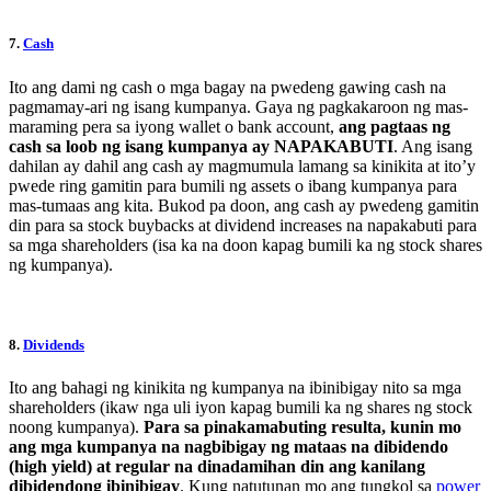
7.
Cash
Ito ang dami ng cash o mga bagay na pwedeng gawing cash na
pagmamay-ari ng isang kumpanya. Gaya ng pagkakaroon ng mas-
maraming pera sa iyong wallet o bank account,
ang pagtaas ng
cash sa loob ng isang kumpanya ay NAPAKABUTI
. Ang isang
dahilan ay dahil ang cash ay magmumula lamang sa kinikita at ito’y
pwede ring gamitin para bumili ng assets o ibang kumpanya para
mas-tumaas ang kita. Bukod pa doon, ang cash ay pwedeng gamitin
din para sa stock buybacks at dividend increases na napakabuti para
sa mga shareholders (isa ka na doon kapag bumili ka ng stock shares
ng kumpanya).
8.
Dividends
Ito ang bahagi ng kinikita ng kumpanya na ibinibigay nito sa mga
shareholders (ikaw nga uli iyon kapag bumili ka ng shares ng stock
noong kumpanya).
Para sa pinakamabuting resulta, kunin mo
ang mga kumpanya na nagbibigay ng mataas na dibidendo
(high yield) at regular na dinadamihan din ang kanilang
dibidendong ibinibigay
. Kung natutunan mo ang tungkol sa
power