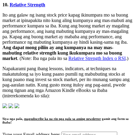
10.
Relative Strength
Ito ang galaw ng isang stock price kapag ikinumpara mo sa buong
market at ipinapakita nito kung aling kumpanya ang mas-mabuti ang
performance kumpara sa iba. Kung ang buong market ay magaling
ang performance, ang isang mabuting kumpanya ay mas-magaling
pa. Kapag ang buong market ay mababa ang performance, ang
performance ng mabuting kumpanya ay hindi kasing-sama ng iba.
Ang dapat mong piliin ay ang kumpanya na may mas-
mabuting relative strength kung ikukumpara mo sa buong
market
. (Note: Iba nga pala ito sa
Relative Strength Index o RSI
.)
Napakarami pang ibang lessons, indicators, at techniques na
makatutulong sa iyo kung paano pumili ng mabubuting stocks at
kung paano mag invest sa stock market, per ito munang sampu ang
pag-aaralan natin. Kung gusto mong ituloy ang pag-aaral, pwede
mong tignan ang mga Amazon Kindle eBooks sa ibaba
(inirerekomenda ko sila):
Siya nga pala,
magsubscribe ka na rin nga pala sa aming newsletter
gamit ang form sa
ibaba!
Type your Email address here: