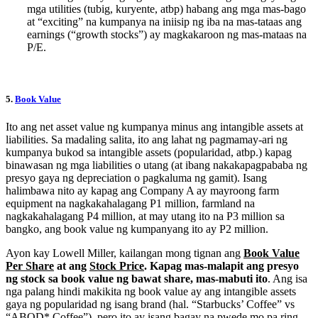
mga utilities (tubig, kuryente, atbp) habang ang mga mas-bago
at “exciting” na kumpanya na iniisip ng iba na mas-tataas ang
earnings (“growth stocks”) ay magkakaroon ng mas-mataas na
P/E.
5.
Book Value
Ito ang net asset value ng kumpanya minus ang intangible assets at
liabilities. Sa madaling salita, ito ang lahat ng pagmamay-ari ng
kumpanya bukod sa intangible assets (popularidad, atbp.) kapag
binawasan ng mga liabilities o utang (at ibang nakakapagpababa ng
presyo gaya ng depreciation o pagkaluma ng gamit). Isang
halimbawa nito ay kapag ang Company A ay mayroong farm
equipment na nagkakahalagang P1 million, farmland na
nagkakahalagang P4 million, at may utang ito na P3 million sa
bangko, ang book value ng kumpanyang ito ay P2 million.
Ayon kay Lowell Miller, kailangan mong tignan ang
Book Value
Per Share
at ang
Stock Price
. Kapag mas-malapit ang presyo
ng stock sa book value ng bawat share, mas-mabuti ito
. Ang isa
nga palang hindi makikita ng book value ay ang intangible assets
gaya ng popularidad ng isang brand (hal. “Starbucks’ Coffee” vs
“ABQD* Coffee”), pero ito ay isang bagay na pwede mo pa ring