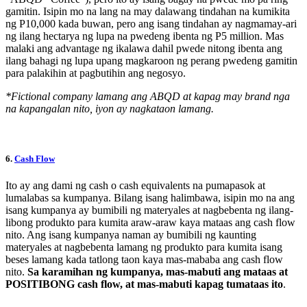
gamitin. Isipin mo na lang na may dalawang tindahan na kumikita
ng P10,000 kada buwan, pero ang isang tindahan ay nagmamay-ari
ng ilang hectarya ng lupa na pwedeng ibenta ng P5 million. Mas
malaki ang advantage ng ikalawa dahil pwede nitong ibenta ang
ilang bahagi ng lupa upang magkaroon ng perang pwedeng gamitin
para palakihin at pagbutihin ang negosyo.
*Fictional company lamang ang ABQD at kapag may brand nga
na kapangalan nito, iyon ay nagkataon lamang.
6.
Cash Flow
Ito ay ang dami ng cash o cash equivalents na pumapasok at
lumalabas sa kumpanya. Bilang isang halimbawa, isipin mo na ang
isang kumpanya ay bumibili ng materyales at nagbebenta ng ilang-
libong produkto para kumita araw-araw kaya mataas ang cash flow
nito. Ang isang kumpanya naman ay bumibili ng kaunting
materyales at nagbebenta lamang ng produkto para kumita isang
beses lamang kada tatlong taon kaya mas-mababa ang cash flow
nito.
Sa karamihan ng kumpanya, mas-mabuti ang mataas at
POSITIBONG cash flow, at mas-mabuti kapag tumataas ito
.