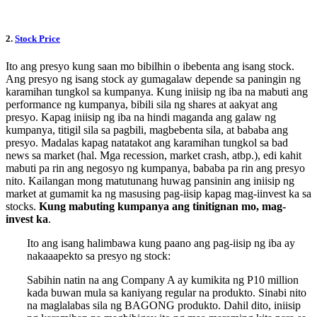
2.
Stock Price
Ito ang presyo kung saan mo bibilhin o ibebenta ang isang stock.
Ang presyo ng isang stock ay gumagalaw depende sa paningin ng
karamihan tungkol sa kumpanya. Kung iniisip ng iba na mabuti ang
performance ng kumpanya, bibili sila ng shares at aakyat ang
presyo. Kapag iniisip ng iba na hindi maganda ang galaw ng
kumpanya, titigil sila sa pagbili, magbebenta sila, at bababa ang
presyo. Madalas kapag natatakot ang karamihan tungkol sa bad
news sa market (hal. Mga recession, market crash, atbp.), edi kahit
mabuti pa rin ang negosyo ng kumpanya, bababa pa rin ang presyo
nito. Kailangan mong matutunang huwag pansinin ang iniisip ng
market at gumamit ka ng masusing pag-iisip kapag mag-iinvest ka sa
stocks.
Kung mabuting kumpanya ang tinitignan mo, mag-
invest ka
.
Ito ang isang halimbawa kung paano ang pag-iisip ng iba ay
nakaaapekto sa presyo ng stock:
Sabihin natin na ang Company A ay kumikita ng P10 million
kada buwan mula sa kaniyang regular na produkto. Sinabi nito
na maglalabas sila ng BAGONG produkto. Dahil dito, iniisip