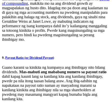
of compounding
, makikita mo na ang dividend growth ay
magpapalakas ng husto dito. Idagdag mo pa doon ang kaalaman na
di gaya ng mga accounting numbers na pwedeng manipulahin para
palakihin ang halaga ng stock, ang dividends, gaya ng sinabi nina
Geraldine Weiss at Janet Lowe, ay mabuting indicators ng
peformance ng isang kumpanya dahil ito’y kailangang manggaling
sa totoong kinikita o profits. Pwede kang magsinungaling sa mga
numero, pero hindi ka pwedeng magsinungaling sa perang
ibinibigay mo.
9.
Payout Ratio (or Dividend Payout)
Gaano karami sa kinikita ng kumpanya ang ibinibigay nito bilang
dividends.
Mas-mabuti ang mababang numero sa payout ratio
dahil kapag kaunti lang sa kanilang kita ang kanilang ibinibigay,
pwede pa nila itong taasan balang araw. Ang ibig-sabihin ng
napakataas na payout ratio naman ay masyadong marami sa
kanilang kinikita ang ibinibigay nila sa mga shareholders at
pwedeng may masamang mangyari kapag bumaba bigla ang
kanilang kita.