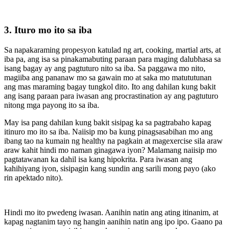
3. Ituro mo ito sa iba
Sa napakaraming propesyon katulad ng art, cooking, martial arts, at
iba pa, ang isa sa pinakamabuting paraan para maging dalubhasa sa
isang bagay ay ang pagtuturo nito sa iba. Sa paggawa mo nito,
magiiba ang pananaw mo sa gawain mo at saka mo matututunan
ang mas maraming bagay tungkol dito. Ito ang dahilan kung bakit
ang isang paraan para iwasan ang procrastination ay ang pagtuturo
nitong mga payong ito sa iba.
May isa pang dahilan kung bakit sisipag ka sa pagtrabaho kapag
itinuro mo ito sa iba. Naiisip mo ba kung pinagsasabihan mo ang
ibang tao na kumain ng healthy na pagkain at magexercise sila araw
araw kahit hindi mo naman ginagawa iyon? Malamang naiisip mo
pagtatawanan ka dahil isa kang hipokrita. Para iwasan ang
kahihiyang iyon, sisipagin kang sundin ang sarili mong payo (ako
rin apektado nito).
Hindi mo ito pwedeng iwasan. Aanihin natin ang ating itinanim, at
kapag nagtanim tayo ng hangin aanihin natin ang ipo ipo. Gaano pa