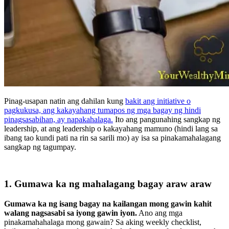
Pinag-usapan natin ang dahilan kung
bakit ang initiative o
pagkukusa, ang kakayahang tumapos ng mga bagay ng hindi
pinagsasabihan, ay napakahalaga.
Ito ang pangunahing sangkap ng
leadership, at ang leadership o kakayahang mamuno (hindi lang sa
ibang tao kundi pati na rin sa sarili mo) ay isa sa pinakamahalagang
sangkap ng tagumpay.
1. Gumawa ka ng mahalagang bagay araw araw
Gumawa ka ng isang bagay na kailangan mong gawin kahit
walang nagsasabi sa iyong gawin iyon.
Ano ang mga
pinakamahahalaga mong gawain? Sa aking weekly checklist,