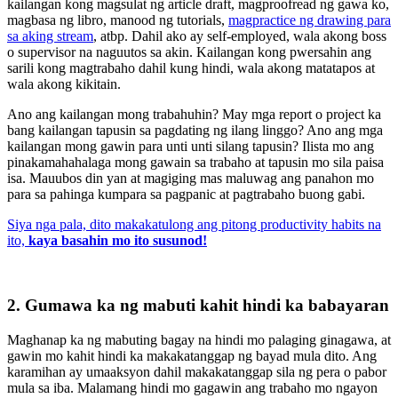
kailangan kong magsulat ng article draft, magproofread ng gawa ko,
magbasa ng libro, manood ng tutorials,
magpractice ng drawing para
sa aking stream
, atbp. Dahil ako ay self-employed, wala akong boss
o supervisor na naguutos sa akin. Kailangan kong pwersahin ang
sarili kong magtrabaho dahil kung hindi, wala akong matatapos at
wala akong kikitain.
Ano ang kailangan mong trabahuhin? May mga report o project ka
bang kailangan tapusin sa pagdating ng ilang linggo? Ano ang mga
kailangan mong gawin para unti unti silang tapusin? Ilista mo ang
pinakamahahalaga mong gawain sa trabaho at tapusin mo sila paisa
isa. Mauubos din yan at magiging mas maluwag ang panahon mo
para sa pahinga kumpara sa pagpanic at pagtrabaho buong gabi.
Siya nga pala, dito makakatulong ang pitong productivity habits na
ito,
kaya basahin mo ito susunod!
2. Gumawa ka ng mabuti kahit hindi ka babayaran
Maghanap ka ng mabuting bagay na hindi mo palaging ginagawa, at
gawin mo kahit hindi ka makakatanggap ng bayad mula dito. Ang
karamihan ay umaaksyon dahil makakatanggap sila ng pera o pabor
mula sa iba. Malamang hindi mo gagawin ang trabaho mo ngayon