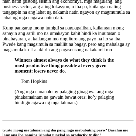
man natin gustong sisihin ang ekonomiya, mga magulang, ang
business sector, ang ating lokasyon, o iba pa, kailangan nating
tanggapin na ang lahat ng nakamit natin ngayon ay magmumula sa
lahat ng mga nagawa natin dati.
Kung pangarap mong tumigil sa pagpapaliban, kailangan mong
sanayin ang sarili mo na umaksyon kahit hindi ka inuutusan o
binabayaran, at kailangan mo ring ituro ang payo na ito sa iba.
Pwede kang magsimula sa maliliit na bagay, pero ang mahalaga ay
magsimula ka. Lalaki rin ang pagasensong nakakamit mo.
Winners almost always do what they think is the
most productive thing possible at every given
moment; losers never do.
— Tom Hopkins
(Ang mga nananalo ay palaging ginagawa ang mga
pinakamainam na gawain bawat oras; ito’y palaging
hindi ginagawa ng mga talunan.)
Gusto mong matutunan ang iba pang mga mabubuting payo?
Basahin mo
lang ang iba naming isinulat tungkol sa productivity dito!