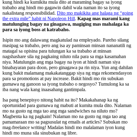
kung hindi ka kumikita mula dito at maraming bagay sa iyong
trabaho ang hindi mo gagawin dahil wala naman ito sa iyong
nakalistang responsibilidad.
Dito mo makikita ang halaga ng “going
the extra mile” habit ni Napoleon Hill
.
Kapag mas marami kang
matulunging bagay na ginagawa, magiging mas mahalaga ka
para sa iyong boss at katrabaho.
Isipin mo ang dalawang magkatulad na empleyado. Pareho silang
masipag sa trabaho, pero ang isa ay paminsan minsan nananatili ng
matagal sa opisina para tulungan ka sa trabaho at minsan
nagshashare sila ng pagkaing niluto nila para sa mga kasamahan
niya. Matulungin ang mga bagay na iyon at hindi naman siya
binabayaran para doon, pero ginagawa pa rin niya. Yun ang dahilan
kung bakit malamang makakatanggap siya ng mga rekomendasyon
para sa promotions at pay increase. Bakit hindi mo rin subukan
gumawa ng ganoon sa iyong trabaho o negosyo? Tumulong ka sa
iba nang wala kang inaasahang gantimpala.
Isa pang benepisyo nitong habit na ito? Makakahanap ka ng
oportunidad para gumawa ng mabuti at kumita mula dito. Nalaman
mo na gusto ng mga tao ang mga sandwiches na niluto mo?
Magbenta ka ng pagkain! Nalaman mo na gusto ng mga tao ang
pamamaraan mo sa pagsusulat ng emails at articles? Subukan mo
mag-freelance writing! Madalas hindi mo malalaman iyon kung
hindi mo muna sila sinubukan ng libre.