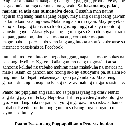
Ang isa sa pinakamahalagang bahagi ng pagiging productive ay ang
pagsisimula ng mga nararapat na gawain.
Sa kasamaang palad,
marami sa atin ang pumapalya doon
. Gustuhin man nating
tapusin ang isang mahalagang bagay, may ilang daang ibang gawain
na kumakain sa ating oras. Malamang alam mo iyon. May proyekto
kang kailangang tapusin sa loob ng isang linggo at kaya mo itong
tapusin ngayon. Alas-dyis pa lang ng umaga sa Sabado kaya marami
ka pang panahon, binuksan mo na ang computer mo para
magtrabaho… pero naubos mo lang ang buong araw kakabrowse sa
internet o pagtsismis sa Facebook.
Inulit ulit mo iyon buong linggo hanggang napansin mong bukas na
pala ang deadline. Ngayon kailangan mo nang magmadali at sa
ganoong kalidad ng trabaho mahirap nang makakuha ng mataas na
marka. Alam ko ganoon ako noong ako ay estudyante pa, at alam ko
ring hindi ko dapat makasanayan iyon pagtanda ko. Malamang
ganoon din ang naiisip mo kapag ikaw ay mahilig magprocrastinate.
Paano mo pipigilan ang sarili mo sa pagsasayang ng oras? Narito
ang ilang payo mula kay Napoleon Hill na pwedeng makatulong sa
iyo. Hindi lang pala ito para sa iyong mga gawain sa iskwelahan o
trabaho. Pwede mo rin itong gamitin sa iyong mga pangarap o
layunin sa buhay.
Paano Iwasan ang Pagpapaliban o Procrastination