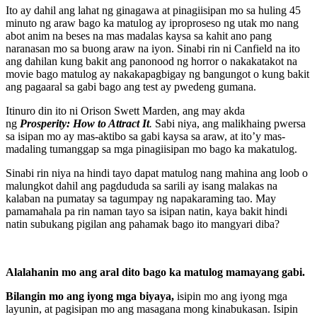
Ito ay dahil ang lahat ng ginagawa at pinagiisipan mo sa huling 45
minuto ng araw bago ka matulog ay iproproseso ng utak mo nang
abot anim na beses na mas madalas kaysa sa kahit ano pang
naranasan mo sa buong araw na iyon. Sinabi rin ni Canfield na ito
ang dahilan kung bakit ang panonood ng horror o nakakatakot na
movie bago matulog ay nakakapagbigay ng bangungot o kung bakit
ang pagaaral sa gabi bago ang test ay pwedeng gumana.
Itinuro din ito ni Orison Swett Marden, ang may akda
ng
Prosperity: How to Attract It
.
Sabi niya, ang malikhaing pwersa
sa isipan mo ay mas-aktibo sa gabi kaysa sa araw, at ito’y mas-
madaling tumanggap sa mga pinagiisipan mo bago ka makatulog.
Sinabi rin niya na hindi tayo dapat matulog nang mahina ang loob o
malungkot dahil ang pagdududa sa sarili ay isang malakas na
kalaban na pumatay sa tagumpay ng napakaraming tao. May
pamamahala pa rin naman tayo sa isipan natin, kaya bakit hindi
natin subukang pigilan ang pahamak bago ito mangyari diba?
Alalahanin mo ang aral dito bago ka matulog mamayang gabi.
Bilangin mo ang iyong mga biyaya,
isipin mo ang iyong mga
layunin, at pagisipan mo ang masagana mong kinabukasan. Isipin