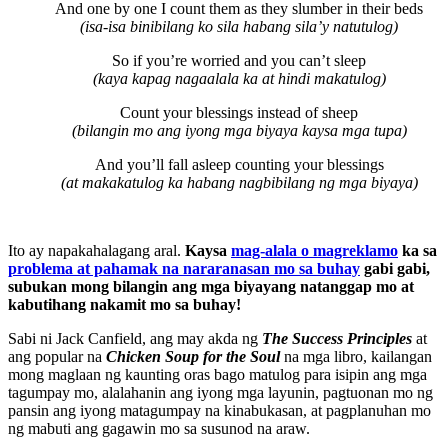
And one by one I count them as they slumber in their beds
(isa-isa binibilang ko sila habang sila’y natutulog)
So if you’re worried and you can’t sleep
(kaya kapag nagaalala ka at hindi makatulog)
Count your blessings instead of sheep
(bilangin mo ang iyong mga biyaya kaysa mga tupa)
And you’ll fall asleep counting your blessings
(at makakatulog ka habang nagbibilang ng mga biyaya)
Ito ay napakahalagang aral.
Kaysa
mag-alala o magreklamo
ka sa
problema at pahamak na nararanasan mo sa buhay
gabi gabi,
subukan mong bilangin ang mga biyayang natanggap mo at
kabutihang nakamit mo sa buhay!
Sabi ni Jack Canfield, ang may akda ng
The Success Principles
at
ang popular na
Chicken Soup for the Soul
na mga libro, kailangan
mong maglaan ng kaunting oras bago matulog para isipin ang mga
tagumpay mo, alalahanin ang iyong mga layunin, pagtuonan mo ng
pansin ang iyong matagumpay na kinabukasan, at pagplanuhan mo
ng mabuti ang gagawin mo sa susunod na araw.