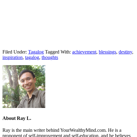
Filed Under:
Tagalog
Tagged With:
achievement
,
blessings
,
destiny
,
inspiration
,
tagalog
,
thoughts
About
Ray L.
Ray is the main writer behind YourWealthyMind.com. He is a
proponent of self-improvement and self-education, and he believes