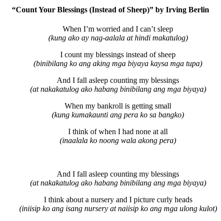
“Count Your Blessings (Instead of Sheep)” by Irving Berlin
When I’m worried and I can’t sleep
(kung ako ay nag-aalala at hindi makatulog)
I count my blessings instead of sheep
(binibilang ko ang aking mga biyaya kaysa mga tupa)
And I fall asleep counting my blessings
(at nakakatulog ako habang binibilang ang mga biyaya)
When my bankroll is getting small
(kung kumakaunti ang pera ko sa bangko)
I think of when I had none at all
(inaalala ko noong wala akong pera)
And I fall asleep counting my blessings
(at nakakatulog ako habang binibilang ang mga biyaya)
I think about a nursery and I picture curly heads
(iniisip ko ang isang nursery at naiisip ko ang mga ulong kulot)