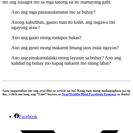
mo ang isasagot mo sa mga tanong na ito mamayang gabi:
Ano ang mga pinasasalamatan mo sa buhay?
Anong kabutihan, gaano man ito kaliit, ang nagawa mo
ngayong araw?
Ano ang gusto mong matapos bukas?
Ano ang gusto mong makamit limang taon mula ngayon?
Ano ang pinakamalalaki mong layunin sa buhay? Ano ang
kalidad ng buhay mo kapag nakamit mo silang lahat?
Sana nagustuhan mo ang aral dito sa article na ito! Kung nais mong makapagbasa pa ng
iba, i-click mo lang ang “Like” button sa
YourWealthyMind Facebook Fanpage
sa ibaba!
Facebook