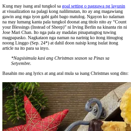
Kung may isang aral tungkol sa
goal setting o paggawa ng layunin
at visualization na palagi kong nalilimutan, ito ay ang magawiang
gawin ang mga iyon gabi gabi bago matulog. Ngayon ko nalaman
na may lumang kanta pala tungkol doonat ang titolo nito ay “Count
your Blessings (Instead of Sheep)” ni Irving Berlin na kinanta rin ni
Jose Mari Chan. Ito nga pala ay madalas pinapatugtog tuwing
magpapasko. Nagkataon nga naman na narinig ko itong itinugtog
noong Linggo (Sep. 24*) at dahil doon naisip kong isulat itong
article na ito para sa inyo.
*Nagsisimula kasi ang Christmas season sa Pinas sa
Setyembre.
Basahin mo ang lyrics at ang aral mula sa isang Christmas song dito: