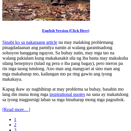
English Version (Click Here)
Sinabi ko sa nakaraang article
na may malaking problemang
pinagdadaanan ang pamilya namin at walang garantisadong
solusyon hanggang ngayon. Sa buhay natin, may mga tao na
walang pakialam kung makakasakit sila ng iba basta may makukuha
silang benepisyo (tulad ng pera o iba pang bagay), pero meron pa
rin mga taong tutulong. Ano man ang mangyari at sino man ang
mga makaharap mo, kailangan mo pa ring gawin ang iyong
makakaya.
Kapag ikaw ay naghihirap at may problema sa buhay, basahin mo
lang din muna itong mga
inspirational quotes
na sana ay makatulong
sa iyong magpursigi laban sa mga hinaharap mong mga pagsubok.
[Read more…]
1
2
3