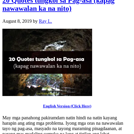
20 Quotes tungkol sa Pag-asa (kapag
nawawalan ka na nito)
August 8, 2019
by
Ray L.
English Version (Click Here)
May mga panahong pakiramdam natin hindi na natin kayang
harapin ang ating mga problema. Iyong mga oras na nawawalan
tayo ng pag-asa, masyado na tayong maraming pinagdaanan, at
parang mas madaling sumuko na lang at tigilan ang lahat.