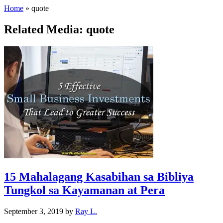
Home
»
quote
Related Media: quote
15 Mahalagang Kasabihan sa Bibliya
Tungkol sa Kayamanan at Pera
September 3, 2019
by
Ray L.