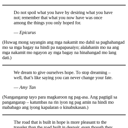
Do not spoil what you have by desiring what you have
not; remember that what you now have was once
among the things you only hoped for.
― Epicurus
(Huwag mong sayangin ang mga nakamit mo dahil sa paghahangad
mo sa mga bagay na hindi pa napapasaiyo; alalahanin mo na ang
mga nakamit mo ngayon ay mga bagay na hinahangad mo lang
dati.)
We dream to give ourselves hope. To stop dreaming –
well, that’s like saying you can never change your fate.
― Amy Tan
(Nangangarap tayo para magkaroon ng pag-asa. Ang pagtigil sa
pangangarap – katumbas na rin iyon ng pag amin na hindi mo
mababago ang iyong kapalaran o kinabukasan.)
The road that is built in hope is more pleasant to the
traveler than the road built in despair, even though they