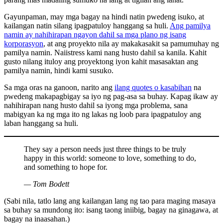
Gayunpaman, may mga bagay na hindi natin pwedeng isuko, at
kailangan natin silang ipagpatuloy hanggang sa huli.
Ang pamilya
namin ay nahihirapan ngayon dahil sa mga plano ng isang
korporasyon
, at ang proyekto nila ay makakasakit sa pamumuhay ng
pamilya namin. Naiistress kami nang husto dahil sa kanila. Kahit
gusto nilang ituloy ang proyektong iyon kahit masasaktan ang
pamilya namin, hindi kami susuko.
Sa mga oras na ganoon, narito ang
ilang quotes o kasabihan
na
pwedeng makapagbigay sa iyo ng pag-asa sa buhay. Kapag ikaw ay
nahihirapan nang husto dahil sa iyong mga problema, sana
mabigyan ka ng mga ito ng lakas ng loob para ipagpatuloy ang
laban hanggang sa huli.
They say a person needs just three things to be truly
happy in this world: someone to love, something to do,
and something to hope for.
— Tom Bodett
(Sabi nila, tatlo lang ang kailangan lang ng tao para maging masaya
sa buhay sa mundong ito: isang taong iniibig, bagay na ginagawa, at
bagay na inaasahan.)