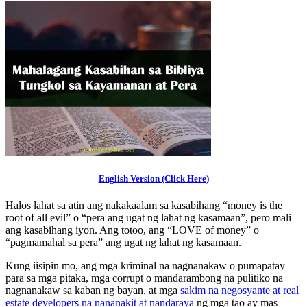
English Version (Click Here)
Halos lahat sa atin ang nakakaalam sa kasabihang “money is the
root of all evil” o “pera ang ugat ng lahat ng kasamaan”, pero mali
ang kasabihang iyon. Ang totoo, ang “LOVE of money” o
“pagmamahal sa pera” ang ugat ng lahat ng kasamaan.
Kung iisipin mo, ang mga kriminal na nagnanakaw o pumapatay
para sa mga pitaka, mga corrupt o mandarambong na pulitiko na
nagnanakaw sa kaban ng bayan, at mga
sakim na negosyante at real
estate developers na nananakit at nandaraya
ng mga tao ay mas