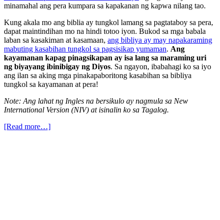
minamahal ang pera kumpara sa kapakanan ng kapwa nilang tao.
Kung akala mo ang biblia ay tungkol lamang sa pagtataboy sa pera,
dapat maintindihan mo na hindi totoo iyon. Bukod sa mga babala
laban sa kasakiman at kasamaan,
ang bibliya ay may napakaraming
mabuting kasabihan tungkol sa pagsisikap yumaman
.
Ang
kayamanan kapag pinagsikapan ay isa lang sa maraming uri
ng biyayang ibinibigay ng Diyos
. Sa ngayon, ibabahagi ko sa iyo
ang ilan sa aking mga pinakapaboritong kasabihan sa bibliya
tungkol sa kayamanan at pera!
Note: Ang lahat ng Ingles na bersikulo ay nagmula sa New
International Version (NIV) at isinalin ko sa Tagalog.
[Read more…]