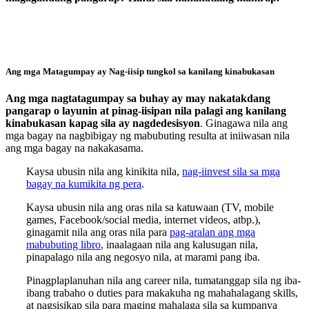
Ang mga Matagumpay ay Nag-iisip tungkol sa kanilang kinabukasan
Ang mga nagtatagumpay sa buhay ay may nakatakdang
pangarap o layunin at pinag-iisipan nila palagi ang kanilang
kinabukasan kapag sila ay nagdedesisyon
. Ginagawa nila ang
mga bagay na nagbibigay ng mabubuting resulta at iniiwasan nila
ang mga bagay na nakakasama.
Kaysa ubusin nila ang kinikita nila,
nag-iinvest sila sa mga
bagay na kumikita ng pera
.
Kaysa ubusin nila ang oras nila sa katuwaan (TV, mobile
games, Facebook/social media, internet videos, atbp.),
ginagamit nila ang oras nila para
pag-aralan ang mga
mabubuting libro
, inaalagaan nila ang kalusugan nila,
pinapalago nila ang negosyo nila, at marami pang iba.
Pinagplaplanuhan nila ang career nila, tumatanggap sila ng iba-
ibang trabaho o duties para makakuha ng mahahalagang skills,
at nagsisikap sila para maging mahalaga sila sa kumpanya