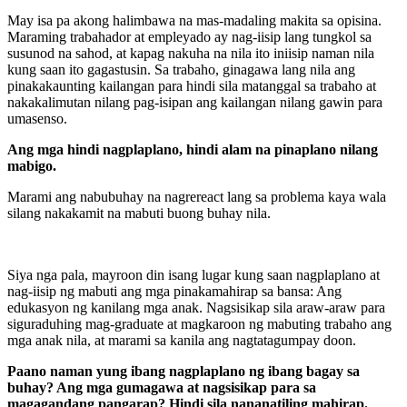
May isa pa akong halimbawa na mas-madaling makita sa opisina.
Maraming trabahador at empleyado ay nag-iisip lang tungkol sa
susunod na sahod, at kapag nakuha na nila ito iniisip naman nila
kung saan ito gagastusin. Sa trabaho, ginagawa lang nila ang
pinakakaunting kailangan para hindi sila matanggal sa trabaho at
nakakalimutan nilang pag-isipan ang kailangan nilang gawin para
umasenso.
Ang mga hindi nagplaplano, hindi alam na pinaplano nilang
mabigo.
Marami ang nabubuhay na nagrereact lang sa problema kaya wala
silang nakakamit na mabuti buong buhay nila.
Siya nga pala, mayroon din isang lugar kung saan nagplaplano at
nag-iisip ng mabuti ang mga pinakamahirap sa bansa: Ang
edukasyon ng kanilang mga anak. Nagsisikap sila araw-araw para
siguraduhing mag-graduate at magkaroon ng mabuting trabaho ang
mga anak nila, at marami sa kanila ang nagtatagumpay doon.
Paano naman yung ibang nagplaplano ng ibang bagay sa
buhay? Ang mga gumagawa at nagsisikap para sa
magagandang pangarap? Hindi sila nananatiling mahirap.