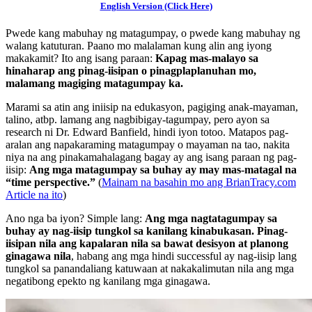
English Version (Click Here)
Pwede kang mabuhay ng matagumpay, o pwede kang mabuhay ng
walang katuturan. Paano mo malalaman kung alin ang iyong
makakamit? Ito ang isang paraan:
Kapag mas-malayo sa
hinaharap ang pinag-iisipan o pinagplaplanuhan mo,
malamang magiging matagumpay ka.
Marami sa atin ang iniisip na edukasyon, pagiging anak-mayaman,
talino, atbp. lamang ang nagbibigay-tagumpay, pero ayon sa
research ni Dr. Edward Banfield, hindi iyon totoo. Matapos pag-
aralan ang napakaraming matagumpay o mayaman na tao, nakita
niya na ang pinakamahalagang bagay ay ang isang paraan ng pag-
iisip:
Ang mga matagumpay sa buhay ay may mas-matagal na
“time perspective.”
(
Mainam na basahin mo ang BrianTracy.com
Article na ito
)
Ano nga ba iyon? Simple lang:
Ang mga nagtatagumpay sa
buhay ay nag-iisip tungkol sa kanilang kinabukasan. Pinag-
iisipan nila ang kapalaran nila sa bawat desisyon at planong
ginagawa nila
, habang ang mga hindi successful ay nag-iisip lang
tungkol sa panandaliang katuwaan at nakakalimutan nila ang mga
negatibong epekto ng kanilang mga ginagawa.