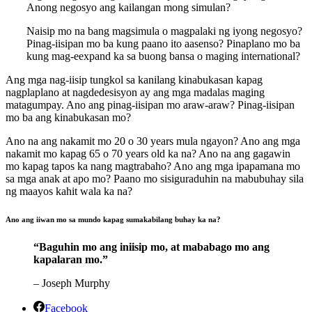
Anong negosyo ang kailangan mong simulan?
Naisip mo na bang magsimula o magpalaki ng iyong negosyo?
Pinag-iisipan mo ba kung paano ito aasenso? Pinaplano mo ba
kung mag-eexpand ka sa buong bansa o maging international?
Ang mga nag-iisip tungkol sa kanilang kinabukasan kapag
nagplaplano at nagdedesisyon ay ang mga madalas maging
matagumpay. Ano ang pinag-iisipan mo araw-araw? Pinag-iisipan
mo ba ang kinabukasan mo?
Ano na ang nakamit mo 20 o 30 years mula ngayon? Ano ang mga
nakamit mo kapag 65 o 70 years old ka na? Ano na ang gagawin
mo kapag tapos ka nang magtrabaho? Ano ang mga ipapamana mo
sa mga anak at apo mo? Paano mo sisiguraduhin na mabubuhay sila
ng maayos kahit wala ka na?
Ano ang iiwan mo sa mundo kapag sumakabilang buhay ka na?
“Baguhin mo ang iniisip mo, at mababago mo ang
kapalaran mo.”
– Joseph Murphy
Facebook