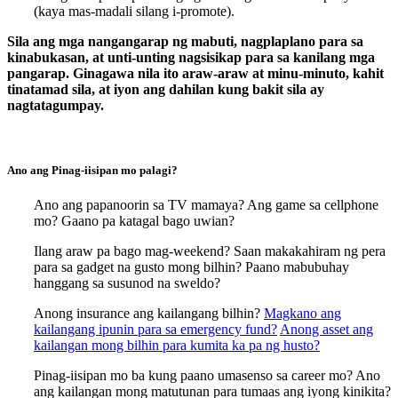
(kaya mas-madali silang i-promote).
Sila ang mga nangangarap ng mabuti, nagplaplano para sa
kinabukasan, at unti-unting nagsisikap para sa kanilang mga
pangarap. Ginagawa nila ito araw-araw at minu-minuto, kahit
tinatamad sila, at iyon ang dahilan kung bakit sila ay
nagtatagumpay.
Ano ang Pinag-iisipan mo palagi?
Ano ang papanoorin sa TV mamaya? Ang game sa cellphone
mo? Gaano pa katagal bago uwian?
Ilang araw pa bago mag-weekend? Saan makakahiram ng pera
para sa gadget na gusto mong bilhin? Paano mabubuhay
hanggang sa susunod na sweldo?
Anong insurance ang kailangang bilhin?
Magkano ang
kailangang ipunin para sa emergency fund?
Anong asset ang
kailangan mong bilhin para kumita ka pa ng husto?
Pinag-iisipan mo ba kung paano umasenso sa career mo? Ano
ang kailangan mong matutunan para tumaas ang iyong kinikita?