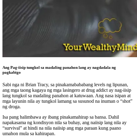
Ang Pag-iisip tungkol sa madaling panahon lang ay nagdadala ng
pagkabigo
Sabi nga ni Brian Tracy, sa pinakamabababang levels ng lipunan,
ang mga taong kagaya ng mga lasingero at drug addict ay nag-iisip
lang tungkol sa madaling panahon at katuwaan. Ang nasa isipan at
mga layunin nila ay tungkol lamang sa susunod na inuman o “shot”
ng droga.
Isa pang halimbawa ay ibang pinakamahirap sa bansa. Dahil
napakasama ng kondisyon nila sa buhay, ang naiisip lang nila ay
“survival” at hindi na nila naiisip ang mga paraan kung paano
umahon mula sa kahirapan.