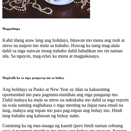
Magpahinga
Kahit iilang araw lang ang holidays, bitawan mo muna ang rush at
stress na naipon mo mula sa trabaho. Huwag ka nang mag-alala
dahil sa mga naiwan mong trabaho dahil babalikan mo rin naman
sila. Sa ngayon, mag-relax ka muna at magpakasaya.
Magbalik ka sa mga pangarap mo sa buhay
Ang holidays sa Pasko at New Year ay iilan sa kakaunting
oportunidad mo para pagmuni-munihan ang mga pangarap mo.
Dahil malaya ka mula sa stress na nakukuha mo dahil sa mga reports
na wala naming nagbabasa o mga meeting na dapat nasa email na
lang, malaya ang isipan mo para pag-isipan ang buhay mo. Hindi
lang trabaho ang kabuoan ng buhay natin.
Gumising ka ng mas-maaga ng kaunti (pero hindi naman sobrang
aga) at pagmuni-munihan mo muna ang buhay mo ngayon. Itanong