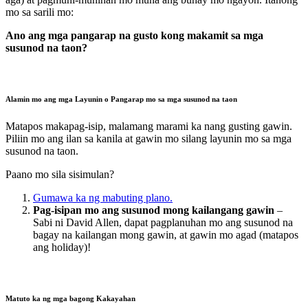
mo sa sarili mo:
Ano ang mga pangarap na gusto kong makamit sa mga
susunod na taon?
Alamin mo ang mga Layunin o Pangarap mo sa mga susunod na taon
Matapos makapag-isip, malamang marami ka nang gusting gawin.
Piliin mo ang ilan sa kanila at gawin mo silang layunin mo sa mga
susunod na taon.
Paano mo sila sisimulan?
Gumawa ka ng mabuting plano.
Pag-isipan mo ang susunod mong kailangang gawin
–
Sabi ni David Allen, dapat pagplanuhan mo ang susunod na
bagay na kailangan mong gawin, at gawin mo agad (matapos
ang holiday)!
Matuto ka ng mga bagong Kakayahan