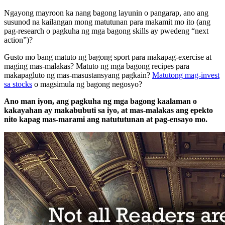
Ngayong mayroon ka nang bagong layunin o pangarap, ano ang
susunod na kailangan mong matutunan para makamit mo ito (ang
pag-research o pagkuha ng mga bagong skills ay pwedeng “next
action”)?
Gusto mo bang matuto ng bagong sport para makapag-exercise at
maging mas-malakas? Matuto ng mga bagong recipes para
makapagluto ng mas-masustansyang pagkain?
Matutong mag-invest
sa stocks
o magsimula ng bagong negosyo?
Ano man iyon, ang pagkuha ng mga bagong kaalaman o
kakayahan ay makabubuti sa iyo, at mas-malakas ang epekto
nito kapag mas-marami ang natututunan at pag-ensayo mo.