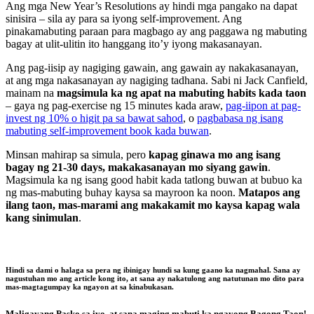
Ang mga New Year’s Resolutions ay hindi mga pangako na dapat
sinisira – sila ay para sa iyong self-improvement. Ang
pinakamabuting paraan para magbago ay ang paggawa ng mabuting
bagay at ulit-ulitin ito hanggang ito’y iyong makasanayan.
Ang pag-iisip ay nagiging gawain, ang gawain ay nakakasanayan,
at ang mga nakasanayan ay nagiging tadhana. Sabi ni Jack Canfield,
mainam na
magsimula ka ng apat na mabuting habits kada taon
– gaya ng pag-exercise ng 15 minutes kada araw,
pag-iipon at pag-
invest ng 10% o higit pa sa bawat sahod
, o
pagbabasa ng isang
mabuting self-improvement book kada buwan
.
Minsan mahirap sa simula, pero
kapag ginawa mo ang isang
bagay ng 21-30 days, makakasanayan mo siyang gawin
.
Magsimula ka ng isang good habit kada tatlong buwan at bubuo ka
ng mas-mabuting buhay kaysa sa mayroon ka noon.
Matapos ang
ilang taon, mas-marami ang makakamit mo kaysa kapag wala
kang sinimulan
.
Hindi sa dami o halaga sa pera ng ibinigay hundi sa kung gaano ka nagmahal. Sana ay
nagustuhan mo ang article kong ito, at sana ay nakatulong ang natutunan mo dito para
mas-magtagumpay ka ngayon at sa kinabukasan.
Maligayang Pasko sa iyo, at sana maging mabuti ka ngayong Bagong Taon!