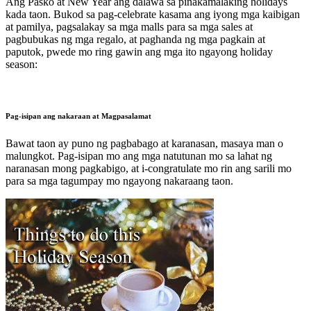
Ang Pasko at New Year ang dalawa sa pinakamalaking holidays
kada taon. Bukod sa pag-celebrate kasama ang iyong mga kaibigan
at pamilya, pagsalakay sa mga malls para sa mga sales at
pagbubukas ng mga regalo, at paghanda ng mga pagkain at
paputok, pwede mo ring gawin ang mga ito ngayong holiday
season:
Pag-isipan ang nakaraan at Magpasalamat
Bawat taon ay puno ng pagbabago at karanasan, masaya man o
malungkot. Pag-isipan mo ang mga natutunan mo sa lahat ng
naranasan mong pagkabigo, at i-congratulate mo rin ang sarili mo
para sa mga tagumpay mo ngayong nakaraang taon.