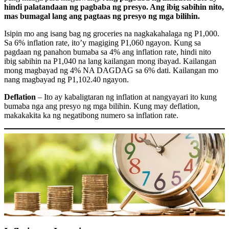
hindi palatandaan ng pagbaba ng presyo. Ang ibig sabihin nito,
mas bumagal lang ang pagtaas ng presyo ng mga bilihin.
Isipin mo ang isang bag ng groceries na nagkakahalaga ng P1,000.
Sa 6% inflation rate, ito’y magiging P1,060 ngayon. Kung sa
pagdaan ng panahon bumaba sa 4% ang inflation rate, hindi nito
ibig sabihin na P1,040 na lang kailangan mong ibayad. Kailangan
mong magbayad ng 4% NA DAGDAG sa 6% dati. Kailangan mo
nang magbayad ng P1,102.40 ngayon.
Deflation
– Ito ay kabaligtaran ng inflation at nangyayari ito kung
bumaba nga ang presyo ng mga bilihin. Kung may deflation,
makakakita ka ng negatibong numero sa inflation rate.