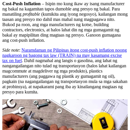
Cost-Push Inflation
– Isipin mo kung ikaw ay isang manufacturer
ng bakal na kagamitan tapos dumoble ang presyo ng bakal. Para
manatiling
profitable
(kumikita ang iyong negosyo), kailangan mong
taasan ang presyo mo dahil mas mahal nang magpagawa nito.
Bukod pa roon, ang mga manufacturers ng kotse, building
contractors, electronics, at halos lahat din ng mga gumagamit ng
bakal ay mapipilitan ding magtaas ng presyo. Ganoon gumagana
ang cost-push inflation.
Side note
:
Naramdaman ng Pilipinas itong cost-push inflation noong
nagkaroon ng bagong tax law (TRAIN) na may kasamang excise
tax on fuel
. Dahil nagmahal ang langis o gasolina, ang lahat ng
nangangailangan nito tulad ng transportasyon (halos lahat kailangan
magcommute at magdeliver ng mga produkto), plastics
manufacturers (ang paggawa ng plastik ay gumagamit ng oil),
pagkain (na nagangailangan ng transportasyon mula sa mga sakahan
at probinsya), at napakarami pang iba ay kinailangang magtaas ng
presyo para kumita.