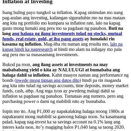
Inflation at Investing
Isang huling payo tungkol sa inflation. Kapag sinimulan mo nang
pag-aralan ang investing, kailangan siguraduhin mo na mas mataas
ang kita ng portfolio mo kumpara sa inflation rate, lalo na kapag
gusto mong lumaki ang pera mo sa pagdaan ng panahon.
Buti na
lang
ang halaga ng ilang investments tulad ng stocks, mutual
funds, real estate, gold, at iba pang assets
ay lumalaki rin
kasama ng inflation.
Mag-iiba rin naman ang resulta mo,
lalo na
kapag hindi ka nagresearch
at hindi mo alam na inilagay mo pala
ang pera mo sa masasamang investments.
Bukod pa roon,
ang ilang assets at investments na may
mabababang yield o kita ay NALULUGI at bumababa ang
halaga dahil sa inflation
. Kahit maayos naman ang performance ng
bonds
(pwede mong tignan ang datos dito)
hindi pa rin maganda
ang kita nito tulad ng savings accounts, time deposits, money market
funds, cash, atbp. Ang mga iyon ay pwedeng malugi dahil sa
inflation sa pagdaan ng panahon. Tumataas ang numero, pero ang
purchasing power o dami ng mabibili nito ay bumababa.
Isipin mo ito. Ang P1,000 ay napakalaking halaga noong 1980s at
napakarami mong mabibili sa ganoong halaga noon. Sa kasamaang
palad, kapag nag-invest ka sa savings account na 0.1% lang ang
interes kada taon, ito’y magiging halos P1,040 lang sa taong 2020.