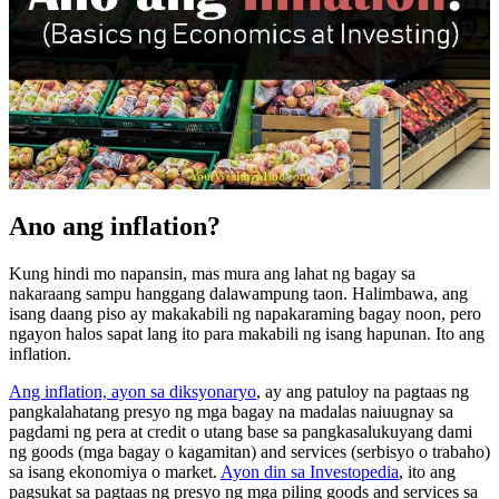
Ano ang inflation?
Kung hindi mo napansin, mas mura ang lahat ng bagay sa
nakaraang sampu hanggang dalawampung taon. Halimbawa, ang
isang daang piso ay makakabili ng napakaraming bagay noon, pero
ngayon halos sapat lang ito para makabili ng isang hapunan. Ito ang
inflation.
Ang inflation, ayon sa diksyonaryo
, ay ang patuloy na pagtaas ng
pangkalahatang presyo ng mga bagay na madalas naiuugnay sa
pagdami ng pera at credit o utang base sa pangkasalukuyang dami
ng goods (mga bagay o kagamitan) and services (serbisyo o trabaho)
sa isang ekonomiya o market.
Ayon din sa Investopedia
, ito ang
pagsukat sa pagtaas ng presyo ng mga piling goods and services sa