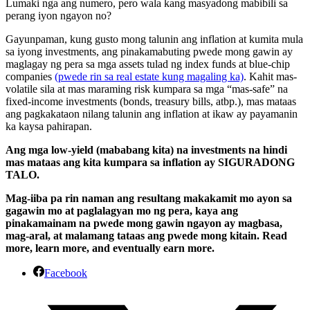
Lumaki nga ang numero, pero wala kang masyadong mabibili sa
perang iyon ngayon no?
Gayunpaman, kung gusto mong talunin ang inflation at kumita mula
sa iyong investments, ang pinakamabuting pwede mong gawin ay
maglagay ng pera sa mga assets tulad ng index funds at blue-chip
companies
(pwede rin sa real estate kung magaling ka)
. Kahit mas-
volatile sila at mas maraming risk kumpara sa mga “mas-safe” na
fixed-income investments (bonds, treasury bills, atbp.), mas mataas
ang pagkakataon nilang talunin ang inflation at ikaw ay payamanin
ka kaysa pahirapan.
Ang mga low-yield (mababang kita) na investments na hindi
mas mataas ang kita kumpara sa inflation ay SIGURADONG
TALO.
Mag-iiba pa rin naman ang resultang makakamit mo ayon sa
gagawin mo at paglalagyan mo ng pera, kaya ang
pinakamainam na pwede mong gawin ngayon ay magbasa,
mag-aral, at malamang tataas ang pwede mong kitain. Read
more, learn more, and eventually earn more.
Facebook