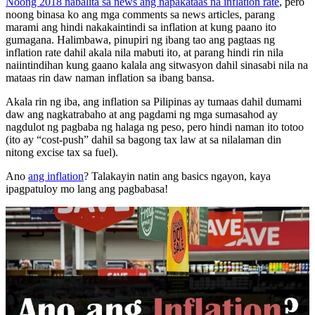
Noong 2018 nabalita sa news ang napakataas na inflation rate
, pero
noong binasa ko ang mga comments sa news articles, parang
marami ang hindi nakakaintindi sa inflation at kung paano ito
gumagana. Halimbawa, pinupiri ng ibang tao ang pagtaas ng
inflation rate dahil akala nila mabuti ito, at parang hindi rin nila
naiintindihan kung gaano kalala ang sitwasyon dahil sinasabi nila na
mataas rin daw naman inflation sa ibang bansa.
Akala rin ng iba, ang inflation sa Pilipinas ay tumaas dahil dumami
daw ang nagkatrabaho at ang pagdami ng mga sumasahod ay
nagdulot ng pagbaba ng halaga ng peso, pero hindi naman ito totoo
(ito ay “cost-push” dahil sa bagong tax law at sa nilalaman din
nitong excise tax sa fuel).
Ano
ang inflation
? Talakayin natin ang basics ngayon, kaya
ipagpatuloy mo lang ang pagbabasa!