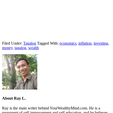
Filed Under:
Tagalog
Tagged With:
economics
,
inflation
,
investing
,
money
,
tagalog
,
wealth
About
Ray L.
Ray is the main writer behind YourWealthyMind.com. He is a
proponent of self-improvement and self-education, and he believes