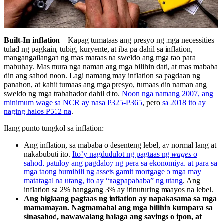
Built-In inflation
– Kapag tumataas ang presyo ng mga necessities
tulad ng pagkain, tubig, kuryente, at iba pa dahil sa inflation,
mangangailangan ng mas mataas na sweldo ang mga tao para
mabuhay. Mas mura nga naman ang mga bilihin dati, at mas mababa
din ang sahod noon. Lagi namang may inflation sa pagdaan ng
panahon, at kahit tumaas ang mga presyo, tumaas din naman ang
sweldo ng mga trabahador dahil dito.
Noon nga namang 2007, ang
minimum wage sa NCR ay nasa P325-P365
, pero
sa 2018 ito ay
naging halos P512 na
.
Ilang punto tungkol sa inflation:
Ang inflation, sa mababa o desenteng lebel, ay normal lang at
nakabubuti ito.
Ito’y nagdudulot ng pagtaas ng
wages
o
sahod, patuloy ang pagdaloy ng pera sa ekonomiya, at para sa
mga taong bumibili ng assets gamit mortgage o mga may
matatagal na utang, ito ay “nagpapababa” ng utang
. Ang
inflation sa 2% hanggang 3% ay itinuturing maayos na lebel.
Ang biglaang pagtaas ng inflation ay napakasama sa mga
mamamayan. Nagmamahal ang mga bilihin kumpara sa
sinasahod, nawawalang halaga ang savings o ipon, at