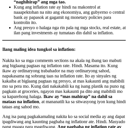
“naghihirap” ang mga tao.
Kung ang inflation rate ay hindi na makontrol at
naaapektohan na nito ang ekonomiya, ang gubyerno o central
bank ay papasok at gagamit ng monetary policies para
kontrolin ito.
Ang presyo o halaga nga rin pala ng mga stocks, real estate, at
ilan pang investments ay tumataas din dahil sa inflation.
Ilang maling idea tungkol sa inflation:
Nakita ko sa mga comments sections na akala ng ibang tao mabuti
ang biglaang pagtaas ng inflation rate. Hindi. Masama ito. Kung
ikaw ay ordinaryong trabahador na may ordinaryong sahod,
napakasama ng sobrang taas na inflation rate. Ito ay sinyales ng
kakaiba at biglaang pagtaas ng presyo, at mas kakaunti ang mabibili
mo sa pera mo. Kung dati nakakabili ka ng isang plastik na puno ng
pagkain at groceries, ngayon mas kakaunti pa dito ang mabibili mo
sa kaparehong halaga.
Ikaw ay “mas mahirap” na dahil sa
mataas na inflation
, at mananatili ka sa sitwasyong iyon kung hindi
tataas ang sahod mo.
Ang isa pang pagkakamaling nakita ko sa social media ay ang dapat
ipagdiwang ang kaunting pagbaba ng inflationr ate. Hindi. Masyado
pang maaga para magdiwang.
Ang pagbaba ng inflation rate ay