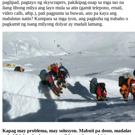
paglipad, pagtayo ng skyscrapers, pakikipag-usap sa mga tao na
ilang libong milya ang layo mula sa atin (gamit telepono, email,
video calls, atbp.), pati pagpunta sa buwan, ano pa kaya ang
malulutas natin? Kumpara sa mga iyon, ang pagkuha ng trabaho o
pagkamit ng isang milyong dolyar ay madali lamang.
Kapag may problema, may solusyon. Mabuti pa doon, madalas