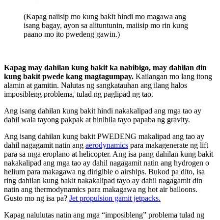
(Kapag naiisip mo kung bakit hindi mo magawa ang
isang bagay, ayon sa alituntunin, maiisip mo rin kung
paano mo ito pwedeng gawin.)
Kapag may dahilan kung bakit ka nabibigo, may dahilan din
kung bakit pwede kang magtagumpay.
Kailangan mo lang itong
alamin at gamitin. Nalutas ng sangkatauhan ang ilang halos
imposibleng problema, tulad ng paglipad ng tao.
Ang isang dahilan kung bakit hindi nakakalipad ang mga tao ay
dahil wala tayong pakpak at hinihila tayo papaba ng gravity.
Ang isang dahilan kung bakit PWEDENG makalipad ang tao ay
dahil nagagamit natin ang
aerodynamics
para makagenerate ng lift
para sa mga eroplano at helicopter. Ang isa pang dahilan kung bakit
nakakalipad ang mga tao ay dahil nagagamit natin ang hydrogen o
helium para makagawa ng dirigible o airships. Bukod pa dito, isa
ring dahilan kung bakit nakakalipad tayo ay dahil nagagamit din
natin ang thermodynamics para makagawa ng hot air balloons.
Gusto mo ng isa pa?
Jet propulsion gamit jetpacks.
Kapag nalulutas natin ang mga “imposibleng” problema tulad ng