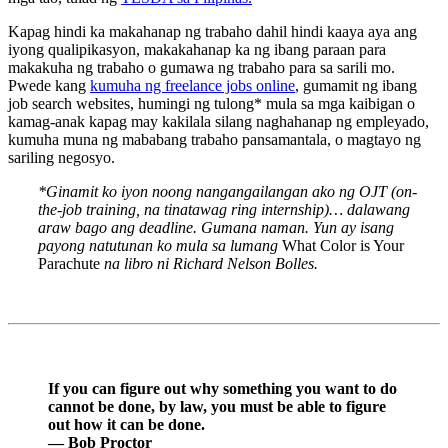
Kapag hindi ka makahanap ng trabaho dahil hindi kaaya aya ang
iyong qualipikasyon, makakahanap ka ng ibang paraan para
makakuha ng trabaho o gumawa ng trabaho para sa sarili mo.
Pwede kang
kumuha ng freelance jobs online
, gumamit ng ibang
job search websites, humingi ng tulong* mula sa mga kaibigan o
kamag-anak kapag may kakilala silang naghahanap ng empleyado,
kumuha muna ng mababang trabaho pansamantala, o magtayo ng
sariling negosyo.
*Ginamit ko iyon noong nangangailangan ako ng OJT (on-
the-job training, na tinatawag ring internship)… dalawang
araw bago ang deadline. Gumana naman. Yun ay isang
payong natutunan ko mula sa lumang
What Color is Your
Parachute
na libro ni Richard Nelson Bolles.
If you can figure out why something you want to do
cannot be done, by law, you must be able to figure
out how it can be done.
— Bob Proctor