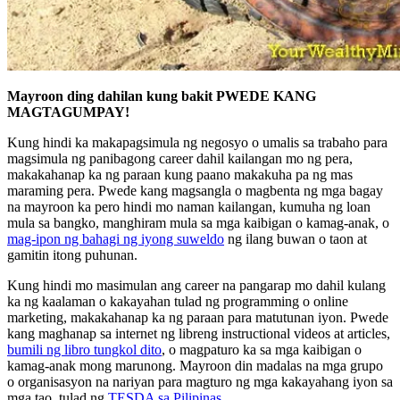
Mayroon ding dahilan kung bakit PWEDE KANG
MAGTAGUMPAY!
Kung hindi ka makapagsimula ng negosyo o umalis sa trabaho para
magsimula ng panibagong career dahil kailangan mo ng pera,
makakahanap ka ng paraan kung paano makakuha pa ng mas
maraming pera. Pwede kang magsangla o magbenta ng mga bagay
na mayroon ka pero hindi mo naman kailangan, kumuha ng loan
mula sa bangko, manghiram mula sa mga kaibigan o kamag-anak, o
mag-ipon ng bahagi ng iyong suweldo
ng ilang buwan o taon at
gamitin itong puhunan.
Kung hindi mo masimulan ang career na pangarap mo dahil kulang
ka ng kaalaman o kakayahan tulad ng programming o online
marketing, makakahanap ka ng paraan para matutunan iyon. Pwede
kang maghanap sa internet ng libreng instructional videos at articles,
bumili ng libro tungkol dito
, o magpaturo ka sa mga kaibigan o
kamag-anak mong marunong. Mayroon din madalas na mga grupo
o organisasyon na nariyan para magturo ng mga kakayahang iyon sa
mga tao, tulad ng
TESDA sa Pilipinas.