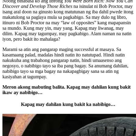
Noong binabasa ko ang librong
You Were Born Rich: Now You Can
Discover and Develop Those Riches
na isinulat ni Bob Proctor, may
isang aral doon na ginusto kong matutunan ng iba dahil pwede itong
makatulong sa paglaya mula sa pagkabigo. Sa may dulo ng libro,
itinuro ni Bob Proctor na may “law of opposites” kang mapapansin
sa mundo. Kung may yin, may yang. Kapag may liwanag, may
dilim. Kapag may tagumpay, may pagkabigo. Alam naman na natin
iyon, pero bakit ito mahalaga?
Marami sa atin ang pangarap maging successful at masaya. Sa
kasamaang palad, madalas hindi natin ito natutupad. Hindi natin
nakukuha ang trabahong pangarap natin, hindi umaasenso ang
negosyo, o nabibigo tayo sa iba pang bagay. Sa anumang dahilan,
nabibigo tayo sa mga bagay na nakapagbigay sana sa atin ng
kasiyahan at tagumpay.
Meron akong mabuting balita. Kapag may dahilan kung bakit
ikaw ay nabibigo…
Kapag may dahilan kung bakit ka nabibigo…