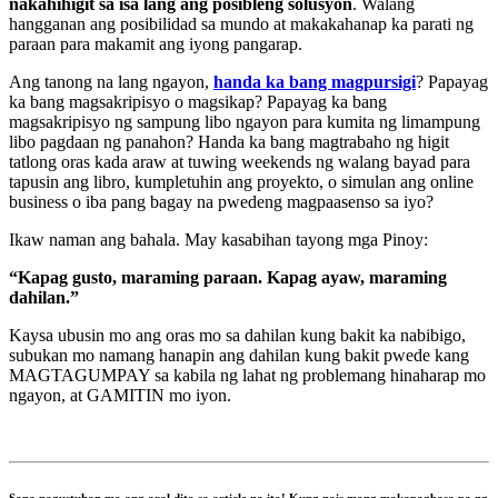
nakahihigit sa isa lang ang posibleng solusyon
. Walang
hangganan ang posibilidad sa mundo at makakahanap ka parati ng
paraan para makamit ang iyong pangarap.
Ang tanong na lang ngayon,
handa ka bang magpursigi
? Papayag
ka bang magsakripisyo o magsikap? Papayag ka bang
magsakripisyo ng sampung libo ngayon para kumita ng limampung
libo pagdaan ng panahon? Handa ka bang magtrabaho ng higit
tatlong oras kada araw at tuwing weekends ng walang bayad para
tapusin ang libro, kumpletuhin ang proyekto, o simulan ang online
business o iba pang bagay na pwedeng magpaasenso sa iyo?
Ikaw naman ang bahala. May kasabihan tayong mga Pinoy:
“Kapag gusto, maraming paraan. Kapag ayaw, maraming
dahilan.”
Kaysa ubusin mo ang oras mo sa dahilan kung bakit ka nabibigo,
subukan mo namang hanapin ang dahilan kung bakit pwede kang
MAGTAGUMPAY sa kabila ng lahat ng problemang hinaharap mo
ngayon, at GAMITIN mo iyon.