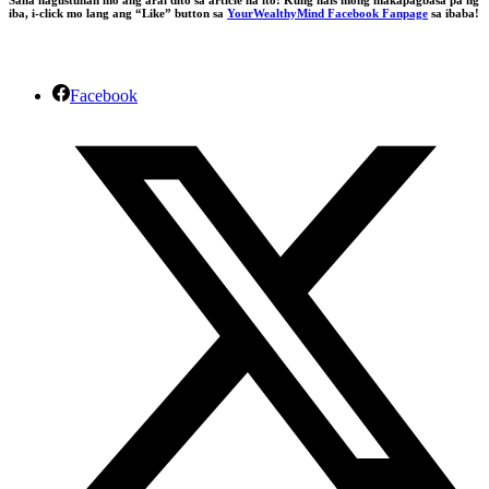
Sana nagustuhan mo ang aral dito sa article na ito! Kung nais mong makapagbasa pa ng
iba, i-click mo lang ang “Like” button sa
YourWealthyMind Facebook Fanpage
sa ibaba!
Facebook