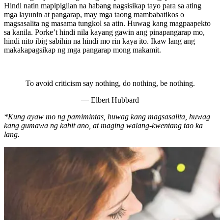
Hindi natin mapipigilan na habang nagsisikap tayo para sa ating
mga layunin at pangarap, may mga taong mambabatikos o
magsasalita ng masama tungkol sa atin. Huwag kang magpaapekto
sa kanila. Porke’t hindi nila kayang gawin ang pinapangarap mo,
hindi nito ibig sabihin na hindi mo rin kaya ito. Ikaw lang ang
makakapagsikap ng mga pangarap mong makamit.
To avoid criticism say nothing, do nothing, be nothing.
― Elbert Hubbard
*Kung ayaw mo ng pamimintas, huwag kang magsasalita, huwag
kang gumawa ng kahit ano, at maging walang-kwentang tao ka
lang.