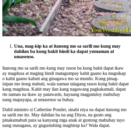
Una, mag-isip ka at itanong mo sa sarili mo kung may
dahilan ba kung bakit hindi ka dapat yumaman at
umasenso.
Itanong mo sa sarili mo kung may rason ba kung bakit dapat ikaw
ay magdusa at maging hindi matagumpay kahit gaano ka magsikap
o kahit gaano kabuti ang ginagawa mo sa mundo. Kung pinag-
isipan mo itong mabuti, wala naman talagang rason kung bakit dapat
kang magdusa. Kahit may ilan kang nagawang pagkakamali, dapat
rin naman na ikaw ay patawarin, hayaang magpatuloy mabuhay
nang mapayapa, at umasenso sa buhay.
Dahil ministro si Catherine Ponder, sinabi niya na dapat itanong mo
sa sarili mo ito. May dahilan ba na ang Diyos, na gusto ang
pinakamabuti para sa kanyang mga anak at gustong mabuhay tayo
nang masagana, ay gugustuhing maghirap ka? Wala dapat.