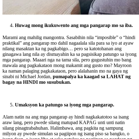
Huwag mong ikukuwento ang mga pangarap mo sa iba.
Marami ang mahilig mangontra. Sasabihin nila “imposible” o “hindi
praktikal” ang pangarap mo dahil nagaalala sila para sa iyo at ayaw
nilang masaktan ka ng pagkabigo… pero sa katotohanan ang
ginagawa lang nila ay dismayahin ka sa pagsisikap patungo sa iyong
mga pangarap. Maaari nga na tama sila, pero gugustuhin mo bang
mawala ang pagkakataon mong makamit ang gusto mo? Mayroon
ka naman palaging pagkakataon, pero alalahanin mo na gaya ng
sinabi ni Michael Jordan,
pumapalya ka kaagad sa LAHAT ng
bagay na HINDI mo susubukan.
Umaksyon ka patungo sa iyong mga pangarap.
Alam natin na ang mga pangarap ay hindi nagkakatotoo sa isang
araw lang, pero pwede silang matupad KAPAG unti unti natin
silang pinagtrabahuhan. Halimbawa, ang pagkita ng sampung
milyon ay pwede simulan sa pagiipon ng isang piso sa bangko, o