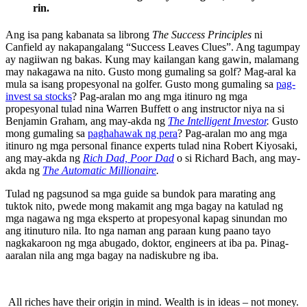
rin.
Ang isa pang kabanata sa librong
The Success Principles
ni
Canfield ay nakapangalang “Success Leaves Clues”. Ang tagumpay
ay nagiiwan ng bakas. Kung may kailangan kang gawin, malamang
may nakagawa na nito. Gusto mong gumaling sa golf? Mag-aral ka
mula sa isang propesyonal na golfer. Gusto mong gumaling sa
pag-
invest sa stocks
? Pag-aralan mo ang mga itinuro ng mga
propesyonal tulad nina Warren Buffett o ang instructor niya na si
Benjamin Graham, ang may-akda ng
The Intelligent Investor
.
Gusto
mong gumaling sa
paghahawak ng pera
? Pag-aralan mo ang mga
itinuro ng mga personal finance experts tulad nina Robert Kiyosaki,
ang may-akda ng
Rich Dad, Poor Dad
o si Richard Bach, ang may-
akda ng
The Automatic Millionaire
.
Tulad ng pagsunod sa mga guide sa bundok para marating ang
tuktok nito, pwede mong makamit ang mga bagay na katulad ng
mga nagawa ng mga eksperto at propesyonal kapag sinundan mo
ang itinuturo nila. Ito nga naman ang paraan kung paano tayo
nagkakaroon ng mga abugado, doktor, engineers at iba pa. Pinag-
aaralan nila ang mga bagay na nadiskubre ng iba.
All riches have their origin in mind. Wealth is in ideas – not money.