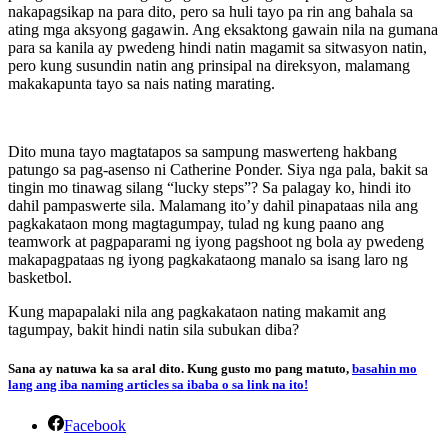
nakapagsikap na para dito, pero sa huli tayo pa rin ang bahala sa
ating mga aksyong gagawin. Ang eksaktong gawain nila na gumana
para sa kanila ay pwedeng hindi natin magamit sa sitwasyon natin,
pero kung susundin natin ang prinsipal na direksyon, malamang
makakapunta tayo sa nais nating marating.
Dito muna tayo magtatapos sa sampung maswerteng hakbang
patungo sa pag-asenso ni Catherine Ponder. Siya nga pala, bakit sa
tingin mo tinawag silang “lucky steps”? Sa palagay ko, hindi ito
dahil pampaswerte sila. Malamang ito’y dahil pinapataas nila ang
pagkakataon mong magtagumpay, tulad ng kung paano ang
teamwork at pagpaparami ng iyong pagshoot ng bola ay pwedeng
makapagpataas ng iyong pagkakataong manalo sa isang laro ng
basketbol.
Kung mapapalaki nila ang pagkakataon nating makamit ang
tagumpay, bakit hindi natin sila subukan diba?
Sana ay natuwa ka sa aral dito. Kung gusto mo pang matuto,
basahin mo
lang ang iba naming articles sa ibaba o sa link na ito!
Facebook