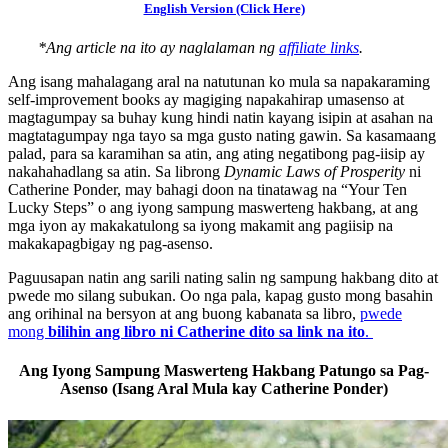
English Version (Click Here)
*Ang article na ito ay naglalaman ng
affiliate links
.
Ang isang mahalagang aral na natutunan ko mula sa napakaraming
self-improvement books ay magiging napakahirap umasenso at
magtagumpay sa buhay kung hindi natin kayang isipin at asahan na
magtatagumpay nga tayo sa mga gusto nating gawin. Sa kasamaang
palad, para sa karamihan sa atin, ang ating negatibong pag-iisip ay
nakahahadlang sa atin. Sa librong
Dynamic Laws of Prosperity
ni
Catherine Ponder, may bahagi doon na tinatawag na “Your Ten
Lucky Steps” o ang iyong sampung maswerteng hakbang, at ang
mga iyon ay makakatulong sa iyong makamit ang pagiisip na
makakapagbigay ng pag-asenso.
Paguusapan natin ang sarili nating salin ng sampung hakbang dito at
pwede mo silang subukan. Oo nga pala, kapag gusto mong basahin
ang orihinal na bersyon at ang buong kabanata sa libro,
pwede
mong
bilihin ang libro ni Catherine dito sa link na ito
.
Ang Iyong Sampung Maswerteng Hakbang Patungo sa Pag-
Asenso (Isang Aral Mula kay Catherine Ponder)