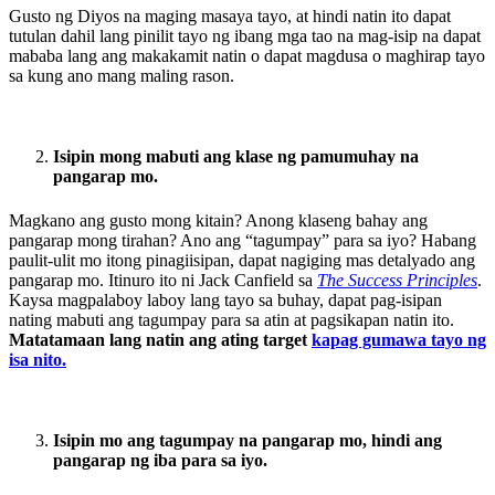
Gusto ng Diyos na maging masaya tayo, at hindi natin ito dapat
tutulan dahil lang pinilit tayo ng ibang mga tao na mag-isip na dapat
mababa lang ang makakamit natin o dapat magdusa o maghirap tayo
sa kung ano mang maling rason.
Isipin mong mabuti ang klase ng pamumuhay na
pangarap mo.
Magkano ang gusto mong kitain? Anong klaseng bahay ang
pangarap mong tirahan? Ano ang “tagumpay” para sa iyo? Habang
paulit-ulit mo itong pinagiisipan, dapat nagiging mas detalyado ang
pangarap mo. Itinuro ito ni Jack Canfield sa
The Success Principles
.
Kaysa magpalaboy laboy lang tayo sa buhay, dapat pag-isipan
nating mabuti ang tagumpay para sa atin at pagsikapan natin ito.
Matatamaan lang natin ang ating target
kapag gumawa tayo ng
isa nito.
Isipin mo ang tagumpay na pangarap mo, hindi ang
pangarap ng iba para sa iyo.