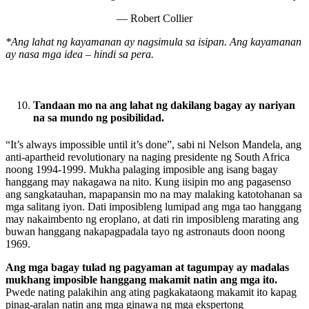
— Robert Collier
*Ang lahat ng kayamanan ay nagsimula sa isipan. Ang kayamanan
ay nasa mga idea – hindi sa pera.
Tandaan mo na ang lahat ng dakilang bagay ay nariyan
na sa mundo ng posibilidad.
“It’s always impossible until it’s done”, sabi ni Nelson Mandela, ang
anti-apartheid revolutionary na naging presidente ng South Africa
noong 1994-1999. Mukha palaging imposible ang isang bagay
hanggang may nakagawa na nito. Kung iisipin mo ang pagasenso
ang sangkatauhan, mapapansin mo na may malaking katotohanan sa
mga salitang iyon. Dati imposibleng lumipad ang mga tao hanggang
may nakaimbento ng eroplano, at dati rin imposibleng marating ang
buwan hanggang nakapagpadala tayo ng astronauts doon noong
1969.
Ang mga bagay tulad ng pagyaman at tagumpay ay madalas
mukhang imposible hanggang makamit natin ang mga ito.
Pwede nating palakihin ang ating pagkakataong makamit ito kapag
pinag-aralan natin ang mga ginawa ng mga ekspertong