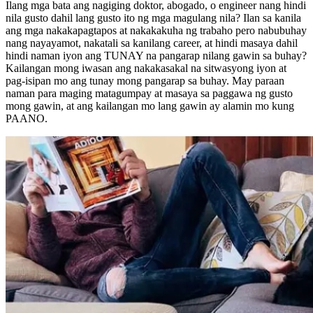
Ilang mga bata ang nagiging doktor, abogado, o engineer nang hindi
nila gusto dahil lang gusto ito ng mga magulang nila? Ilan sa kanila
ang mga nakakapagtapos at nakakakuha ng trabaho pero nabubuhay
nang nayayamot, nakatali sa kanilang career, at hindi masaya dahil
hindi naman iyon ang TUNAY na pangarap nilang gawin sa buhay?
Kailangan mong iwasan ang nakakasakal na sitwasyong iyon at
pag-isipan mo ang tunay mong pangarap sa buhay. May paraan
naman para maging matagumpay at masaya sa paggawa ng gusto
mong gawin, at ang kailangan mo lang gawin ay alamin mo kung
PAANO.