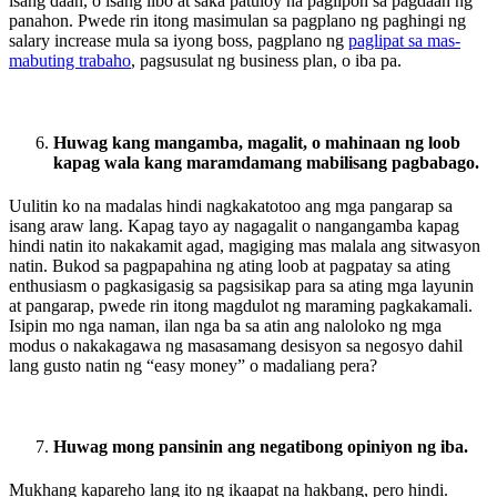
isang daan, o isang libo at saka patuloy na pagiipon sa pagdaan ng
panahon. Pwede rin itong masimulan sa pagplano ng paghingi ng
salary increase mula sa iyong boss, pagplano ng
paglipat sa mas-
mabuting trabaho
, pagsusulat ng business plan, o iba pa.
Huwag kang mangamba, magalit, o mahinaan ng loob
kapag wala kang maramdamang mabilisang pagbabago.
Uulitin ko na madalas hindi nagkakatotoo ang mga pangarap sa
isang araw lang. Kapag tayo ay nagagalit o nangangamba kapag
hindi natin ito nakakamit agad, magiging mas malala ang sitwasyon
natin. Bukod sa pagpapahina ng ating loob at pagpatay sa ating
enthusiasm o pagkasigasig sa pagsisikap para sa ating mga layunin
at pangarap, pwede rin itong magdulot ng maraming pagkakamali.
Isipin mo nga naman, ilan nga ba sa atin ang naloloko ng mga
modus o nakakagawa ng masasamang desisyon sa negosyo dahil
lang gusto natin ng “easy money” o madaliang pera?
Huwag mong pansinin ang negatibong opiniyon ng iba.
Mukhang kapareho lang ito ng ikaapat na hakbang, pero hindi.