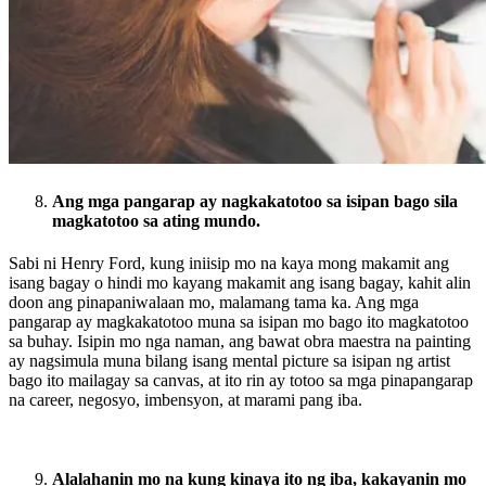
Ang mga pangarap ay nagkakatotoo sa isipan bago sila
magkatotoo sa ating mundo.
Sabi ni Henry Ford, kung iniisip mo na kaya mong makamit ang
isang bagay o hindi mo kayang makamit ang isang bagay, kahit alin
doon ang pinapaniwalaan mo, malamang tama ka. Ang mga
pangarap ay magkakatotoo muna sa isipan mo bago ito magkatotoo
sa buhay. Isipin mo nga naman, ang bawat obra maestra na painting
ay nagsimula muna bilang isang mental picture sa isipan ng artist
bago ito mailagay sa canvas, at ito rin ay totoo sa mga pinapangarap
na career, negosyo, imbensyon, at marami pang iba.
Alalahanin mo na kung kinaya ito ng iba, kakayanin mo