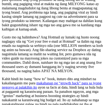
bumili, ang pagiging viral at makita ng ilang MILYONG katao ay
malamang magdudulot ng ilang libong benta at magpapatatag ng
iyong brand. Ang problema nga lang, ang pagiging viral ay hindi
kasing simple lamang ng pagpost ng cute na advertisment para sa
iyong produkto sa internet. Kailangan may mabigat na dahilan kung
bakit gugustuhing ishare ng mga tao ang gawa mo sa kanilang mga
kaibigan at kamag-anak.
Gusto mo ng halimbawa? Ang Hotmail ay lumaki ng husto noong
naglagay sila ng “Get your free e-mail at Hotmail” sa ilalim ng mga
emails na nagmula sa serbisyo nila (one MILLION members sa loob
ng anim na buwan). Ang file-sharing service na Dropbox ay dating
nagsimula lamang sa maliit na waiting list, pero gumawa sila ng
video guide na mayroong jokes na customized para sa mga
communities. Dahil doon, naishare ito ng mga tao at ang unang five
thousand users ay dumami hanggang ito’y naging seventy five
thousand, na naging halos APAT NA MILYON.
Kahit hindi ito isang “how to” book, ituturo dito ang mindset na
kakailanganin mo para
makahanap ng “growth hack” para sa iyong
negosyo at palakihin ito
ayon sa facts at data, hindi lang sa hula hula
at paggamit ng karaniwang paraan. Sa panahon ngayon, ang mga
“genius” marketing at business boosting strategies ay hindi
nakakamit sa karaniwang big budget ad. Ito ay nahahanap sa mga
napakatalinong galaw na hindi pa pala nadidiskubre ng iba at