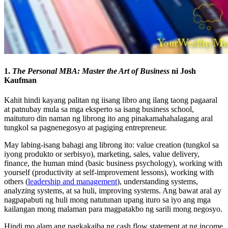
1.
The Personal MBA: Master the Art of Business
ni Josh
Kaufman
Kahit hindi kayang palitan ng iisang libro ang ilang taong pagaaral
at patnubay mula sa mga eksperto sa isang business school,
maituturo din naman ng librong ito ang pinakamahahalagang aral
tungkol sa pagnenegosyo at pagiging entrepreneur.
May labing-isang bahagi ang librong ito: value creation (tungkol sa
iyong produkto or serbisyo), marketing, sales, value delivery,
finance, the human mind (basic business psychology), working with
yourself (productivity at self-improvement lessons), working with
others (
leadership and management
), understanding systems,
analyzing systems, at sa huli, improving systems. Ang bawat aral ay
nagpapabuti ng huli mong natutunan upang ituro sa iyo ang mga
kailangan mong malaman para magpatakbo ng sarili mong negosyo.
Hindi mo alam ang pagkakaiba ng cash flow statement at ng income