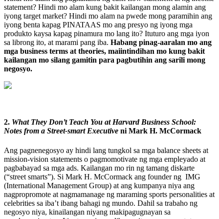
statement? Hindi mo alam kung bakit kailangan mong alamin ang
iyong target market? Hindi mo alam na pwede mong paramihin ang
iyong benta kapag PINATAAS mo ang presyo ng iyong mga
produkto kaysa kapag pinamura mo lang ito? Ituturo ang mga iyon
sa librong ito, at marami pang iba.
Habang pinag-aaralan mo ang
mga business terms at theories, maiintindihan mo kung bakit
kailangan mo silang gamitin para pagbutihin ang sarili mong
negosyo.
2.
What They Don’t Teach You at Harvard Business School:
Notes from a Street-smart Executive
ni Mark H. McCormack
Ang pagnenegosyo ay hindi lang tungkol sa mga balance sheets at
mission-vision statements o pagmomotivate ng mga empleyado at
pagbabayad sa mga ads. Kailangan mo rin ng tamang diskarte
(“street smarts”). Si Mark H. McCormack ang founder ng IMG
(International Management Group) at ang kumpanya niya ang
nagpropromote at nagmamanage ng maraming sports personalities at
celebrities sa iba’t ibang bahagi ng mundo. Dahil sa trabaho ng
negosyo niya, kinailangan niyang makipagugnayan sa