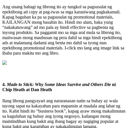
Ang unang bahagi ng librong ito ay tungkol sa pagsusulat ng
epektibong ad copy at pag-iwas sa mga karaniwang pagkakamali.
Kapag baguhan ka pa sa pagsusulat ng promotional materials,
KAILANGAN mong basahin ito. Hindi mo alam, baka yung
“nakakatuwang” ad mo pala ay hindi effective sa pagbenta ng
inyong produkto. Sa paggamit mo sa mga aral mula sa librong ito,
maiiwasan mong maubusan ng pera dahil sa mga hindi epektibong
ads at malamang dadami ang benta mo dahil sa iyong mas
epektibong promotional materials. I-click mo lang ang image link sa
ibaba para makita mo ang libro.
4.
Made to Stick: Why Some Ideas Survive and Others Die
ni
Chip Heath at Dan Heath
Ilang libong pangyayari ang nararanasan natin sa buhay ay wala
tayong sapat na kakayahan para mapansin at maalala ang lahat ng
ito. Kahit hindi ito “business book”, kapag ayaw mong makalimutan
sa kaguluhan ng buhay ang iyong negosyo, kailangan mong
maintindihan kung bakit ang ibang bagay ay nagiging popular at
kung bakit ang karamihan ay nakakalimutan lamang.