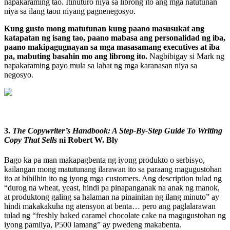
napakaraming tao. Itinuturo niya sa librong ito ang mga natutunan
niya sa ilang taon niyang pagnenegosyo.
Kung gusto mong matutunan kung paano masusukat ang
katapatan ng isang tao, paano mabasa ang personalidad ng iba,
paano makipagugnayan sa mga masasamang executives at iba
pa, mabuting basahin mo ang librong ito.
Nagbibigay si Mark ng
napakaraming payo mula sa lahat ng mga karanasan niya sa
negosyo.
3.
The Copywriter’s Handbook: A Step-By-Step Guide To Writing
Copy That Sells
ni Robert W. Bly
Bago ka pa man makapagbenta ng iyong produkto o serbisyo,
kailangan mong matutunang ilarawan ito sa paraang magugustohan
ito at bibilhin ito ng iyong mga customers. Ang description tulad ng
“durog na wheat, yeast, hindi pa pinapanganak na anak ng manok,
at produktong galing sa halaman na pinainitan ng ilang minuto” ay
hindi makakakuha ng atensyon at benta… pero ang paglalarawan
tulad ng “freshly baked caramel chocolate cake na magugustohan ng
iyong pamilya, P500 lamang” ay pwedeng makabenta.