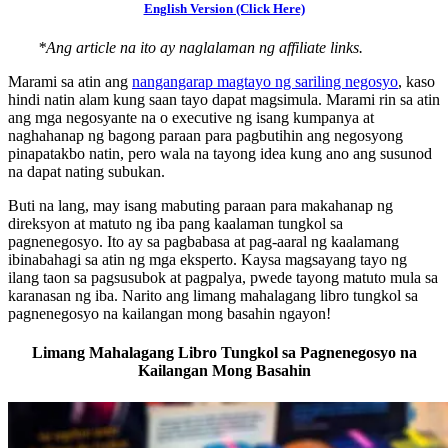
English Version (Click Here)
*Ang article na ito ay naglalaman ng affiliate links.
Marami sa atin ang
nangangarap magtayo ng sariling negosyo
, kaso
hindi natin alam kung saan tayo dapat magsimula. Marami rin sa atin
ang mga negosyante na o executive ng isang kumpanya at
naghahanap ng bagong paraan para pagbutihin ang negosyong
pinapatakbo natin, pero wala na tayong idea kung ano ang susunod
na dapat nating subukan.
Buti na lang, may isang mabuting paraan para makahanap ng
direksyon at matuto ng iba pang kaalaman tungkol sa
pagnenegosyo. Ito ay sa pagbabasa at pag-aaral ng kaalamang
ibinabahagi sa atin ng mga eksperto. Kaysa magsayang tayo ng
ilang taon sa pagsusubok at pagpalya, pwede tayong matuto mula sa
karanasan ng iba. Narito ang limang mahalagang libro tungkol sa
pagnenegosyo na kailangan mong basahin ngayon!
Limang Mahalagang Libro Tungkol sa Pagnenegosyo na
Kailangan Mong Basahin