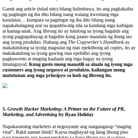
Gamit ang article (tulad nito) bilang halimbawa, ito ang pagkakaiba
ng pagtingin ng iba dito bilang isang walang kwentang mga
kasulatan… kumpara sa pagtingin ng iba dito bilang isang
napakahalagang aral na ipapahiwatig nila sa kanilang mga kaibigan
at kamag-anak. Ang librong ito ay tutulong sa iyong baguhin ang
iyong pagpapahayag at baguhin kung paano maaalala ng ibang tao
ang iyong produkto. Habang ang
The Copywriter’s Handbook
ay
makatutulong sa iyong magsulat ng mas epektibong ad copies, ito ay
makakatulong sa iyong gawing mas epektibo ang iyong
pagkuwento at maging kaalaala ang mga bagay na iyong
itinataguyod.
Kung gusto mong manatili sa alaala ng iyong mga
customers ang iyong negosyo at produkto, kailangan mong
matutunan ang mga prinsipyo sa loob ng librong ito.
5.
Growth Hacker Marketing: A Primer on the Future of PR,
Marketing, and Advertising
by Ryan Holiday
Napakaraming marketers at negosyante ang nangangarap “maging
viral”. Bakit naman hindi? Kaysa magbayad ng ilang libong piso
para ipromote ang iyong produkto sa ilang libong tao at walang