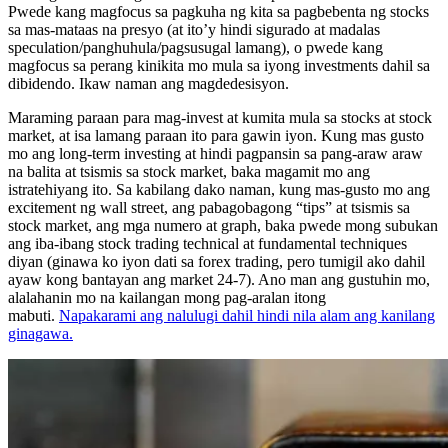
Pwede kang magfocus sa pagkuha ng kita sa pagbebenta ng stocks
sa mas-mataas na presyo (at ito’y hindi sigurado at madalas
speculation/panghuhula/pagsusugal lamang), o pwede kang
magfocus sa perang kinikita mo mula sa iyong investments dahil sa
dibidendo. Ikaw naman ang magdedesisyon.
Maraming paraan para mag-invest at kumita mula sa stocks at stock
market, at isa lamang paraan ito para gawin iyon. Kung mas gusto
mo ang long-term investing at hindi pagpansin sa pang-araw araw
na balita at tsismis sa stock market, baka magamit mo ang
istratehiyang ito. Sa kabilang dako naman, kung mas-gusto mo ang
excitement ng wall street, ang pabagobagong “tips” at tsismis sa
stock market, ang mga numero at graph, baka pwede mong subukan
ang iba-ibang stock trading technical at fundamental techniques
diyan (ginawa ko iyon dati sa forex trading, pero tumigil ako dahil
ayaw kong bantayan ang market 24-7). Ano man ang gustuhin mo,
alalahanin mo na kailangan mong pag-aralan itong
mabuti.
Napakarami ang nalulugi dahil hindi nila alam ang kanilang
ginagawa.