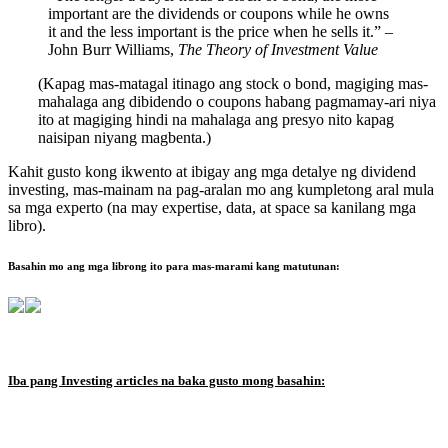
important are the dividends or coupons while he owns
it and the less important is the price when he sells it.” –
John Burr Williams,
The Theory of Investment Value
(Kapag mas-matagal itinago ang stock o bond, magiging mas-
mahalaga ang dibidendo o coupons habang pagmamay-ari niya
ito at magiging hindi na mahalaga ang presyo nito kapag
naisipan niyang magbenta.)
Kahit gusto kong ikwento at ibigay ang mga detalye ng dividend
investing, mas-mainam na pag-aralan mo ang kumpletong aral mula
sa mga experto (na may expertise, data, at space sa kanilang mga
libro).
Basahin mo ang mga librong ito para mas-marami kang matutunan:
Iba pang Investing articles na baka gusto mong basahin: