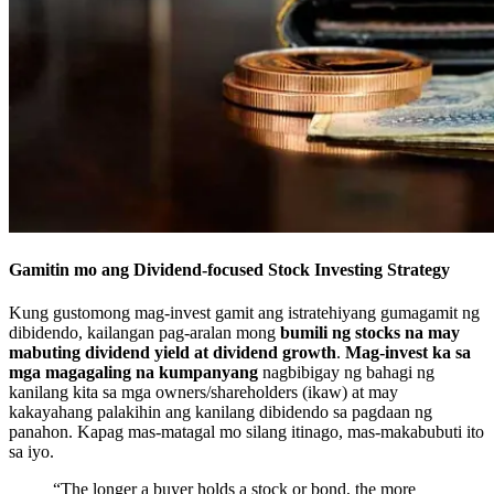
Gamitin mo ang Dividend-focused Stock Investing Strategy
Kung gustomong mag-invest gamit ang istratehiyang gumagamit ng
dibidendo, kailangan pag-aralan mong
bumili ng stocks na may
mabuting dividend yield at dividend growth
.
Mag-invest ka sa
mga magagaling na kumpanyang
nagbibigay ng bahagi ng
kanilang kita sa mga owners/shareholders (ikaw) at may
kakayahang palakihin ang kanilang dibidendo sa pagdaan ng
panahon. Kapag mas-matagal mo silang itinago, mas-makabubuti ito
sa iyo.
“The longer a buyer holds a stock or bond, the more