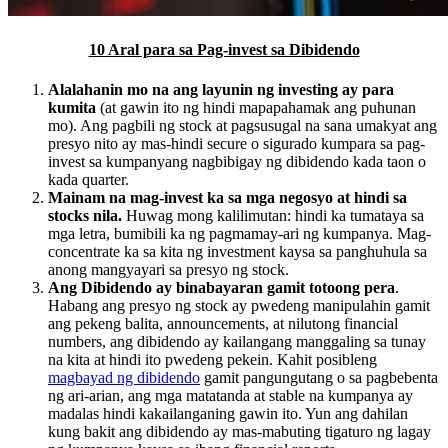
10 Aral para sa Pag-invest sa Dibidendo
Alalahanin mo na ang layunin ng investing ay para
kumita
(at gawin ito ng hindi mapapahamak ang puhunan
mo). Ang pagbili ng stock at pagsusugal na sana umakyat ang
presyo nito ay mas-hindi secure o sigurado kumpara sa pag-
invest sa kumpanyang nagbibigay ng dibidendo kada taon o
kada quarter.
Mainam na mag-invest ka sa mga negosyo at hindi sa
stocks nila.
Huwag mong kalilimutan: hindi ka tumataya sa
mga letra, bumibili ka ng pagmamay-ari ng kumpanya. Mag-
concentrate ka sa kita ng investment kaysa sa panghuhula sa
anong mangyayari sa presyo ng stock.
Ang Dibidendo ay binabayaran gamit totoong pera
.
Habang ang presyo ng stock ay pwedeng manipulahin gamit
ang pekeng balita, announcements, at nilutong financial
numbers, ang dibidendo ay kailangang manggaling sa tunay
na kita at hindi ito pwedeng pekein. Kahit posibleng
magbayad ng dibidendo
gamit pangungutang o sa pagbebenta
ng ari-arian, ang mga matatanda at stable na kumpanya ay
madalas hindi kakailanganing gawin ito. Yun ang dahilan
kung bakit ang dibidendo ay mas-mabuting tigaturo ng lagay