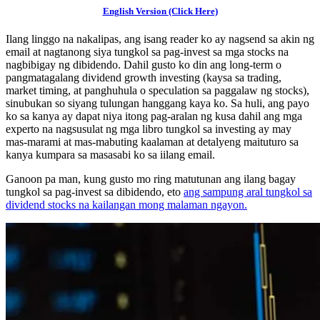
English Version (Click Here)
Ilang linggo na nakalipas, ang isang reader ko ay nagsend sa akin ng
email at nagtanong siya tungkol sa pag-invest sa mga stocks na
nagbibigay ng dibidendo. Dahil gusto ko din ang long-term o
pangmatagalang dividend growth investing (kaysa sa trading,
market timing, at panghuhula o speculation sa paggalaw ng stocks),
sinubukan so siyang tulungan hanggang kaya ko. Sa huli, ang payo
ko sa kanya ay dapat niya itong pag-aralan ng kusa dahil ang mga
experto na nagsusulat ng mga libro tungkol sa investing ay may
mas-marami at mas-mabuting kaalaman at detalyeng maituturo sa
kanya kumpara sa masasabi ko sa iilang email.
Ganoon pa man, kung gusto mo ring matutunan ang ilang bagay
tungkol sa pag-invest sa dibidendo, eto
ang sampung aral tungkol sa
dividend stocks na kailangan mong malaman ngayon.