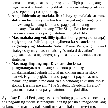
demand at magpapataas ng presyo nito. Higit pa doon, ang
pag-reinvest sa kinita mong dibidendo ay makakapagpalakas
pa sa epekto ng compounding.
Ang dibidendo ay madalas ibinibigay ng malalaki at mas-
stable na kumpanya
na hindi na masyadong kailangang i-
reinvest ang kanilang kinikita sa pagpapalaki pa ng
kumpanya. Basahin mo ang “The Single Best Investment”
para mas-marami ka pang matutunan tungkol dito.
Mas-mababa ang volatility (paiba-iba ng presyo o halaga)
ng iyong portfolio kapag nag-iinvest ka sa stocks na
nagbibigay ng dibidendo.
Sabi ni Daniel Peris, ang dividend
strategies ay may mas-mababang “standard deviation”
(pagkakaiba-iba ng presyo) kaysa sa non-dividend-focused
strategies.
Mas-magaling ang mga Dividend stocks sa
pangmatagalan
dahil ang dibidendo pa rin ang
pinakamalaking bahagi ng total na kikitain mula sa stock
market. Higit sa pagkita mula sa pagbili at pagbenta, mas-
malaki ang kikitain mo dahil sa dibidendong nakukuha mo sa
stocks. Basahin mo ang “The Strategic Dividend Investor”
para mas-marami ka pang matutunan tungkol dito.
Ayon kay Daniel Peris, ang susi sa mabuting pag-invest sa stocks ay
ang pag-alis ng stocks sa pinagtutuunan ng pansin at mag-focus lang
sa kung ano man ang nakakamit mo sa kapital na ininvest mo.