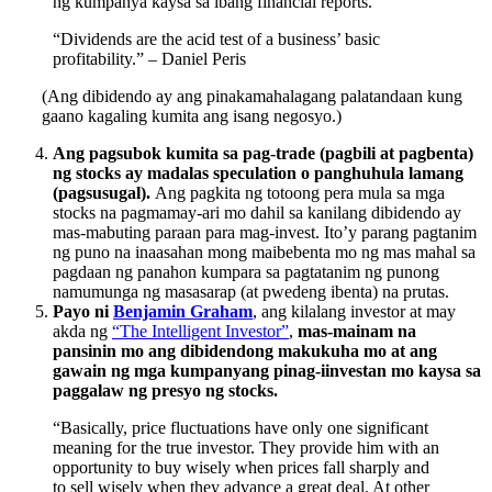
ng kumpanya kaysa sa ibang financial reports.
“Dividends are the acid test of a business’ basic
profitability.” – Daniel Peris
(Ang dibidendo ay ang pinakamahalagang palatandaan kung
gaano kagaling kumita ang isang negosyo.)
Ang pagsubok kumita sa pag-trade (pagbili at pagbenta)
ng stocks ay madalas speculation o panghuhula lamang
(pagsusugal).
Ang pagkita ng totoong pera mula sa mga
stocks na pagmamay-ari mo dahil sa kanilang dibidendo ay
mas-mabuting paraan para mag-invest. Ito’y parang pagtanim
ng puno na inaasahan mong maibebenta mo ng mas mahal sa
pagdaan ng panahon kumpara sa pagtatanim ng punong
namumunga ng masasarap (at pwedeng ibenta) na prutas.
Payo ni
Benjamin Graham
, ang kilalang investor at may
akda ng
“The Intelligent Investor”
,
mas-mainam na
pansinin mo ang dibidendong makukuha mo at ang
gawain ng mga kumpanyang pinag-iinvestan mo kaysa sa
paggalaw ng presyo ng stocks.
“Basically, price fluctuations have only one significant
meaning for the true investor. They provide him with an
opportunity to buy wisely when prices fall sharply and
to sell wisely when they advance a great deal. At other