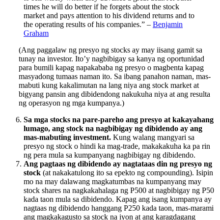
times he will do better if he forgets about the stock
market and pays attention to his dividend returns and to
the operating results of his companies.” –
Benjamin
Graham
(Ang paggalaw ng presyo ng stocks ay may iisang gamit sa
tunay na investor. Ito’y nagbibigay sa kanya ng oportunidad
para bumili kapag napakababa ng presyo o magbenta kapag
masyadong tumaas naman ito. Sa ibang panahon naman, mas-
mabuti kung kakalimutan na lang niya ang stock market at
bigyang pansin ang dibidendong nakukuha niya at ang resulta
ng operasyon ng mga kumpanya.)
Sa mga stocks na pare-pareho ang presyo at kakayahang
lumago, ang stock na nagbibigay ng dibidendo ay ang
mas-mabuting investment.
Kung walang mangyari sa
presyo ng stock o hindi ka mag-trade, makakakuha ka pa rin
ng pera mula sa kumpanyang nagbibigay ng dibidendo.
Ang pagtaas ng dibidendo ay nagtataas din ng presyo ng
stock
(at nakakatulong ito sa epekto ng compounding). Isipin
mo na may dalawang magkatumbas na kumpanyang may
stock shares na nagkakahalaga ng P500 at nagbibigay ng P50
kada taon mula sa dibidendo. Kapag ang isang kumpanya ay
nagtaas ng dibidendo hanggang P250 kada taon, mas-marami
ang magkakagusto sa stock na iyon at ang karagdagang