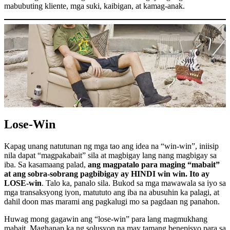
mabubuting kliente, mga suki, kaibigan, at kamag-anak.
Lose-Win
Kapag unang natutunan ng mga tao ang idea na “win-win”, iniisip
nila dapat “magpakabait” sila at magbigay lang nang magbigay sa
iba. Sa kasamaang palad,
ang magpatalo para maging “mabait”
at ang sobra-sobrang pagbibigay ay HINDI win win. Ito ay
LOSE-win
. Talo ka, panalo sila. Bukod sa mga mawawala sa iyo sa
mga transaksyong iyon, matututo ang iba na abusuhin ka palagi, at
dahil doon mas marami ang pagkalugi mo sa pagdaan ng panahon.
Huwag mong gagawin ang “lose-win” para lang magmukhang
mabait. Maghanap ka ng solusyon na may tamang benepisyo para sa