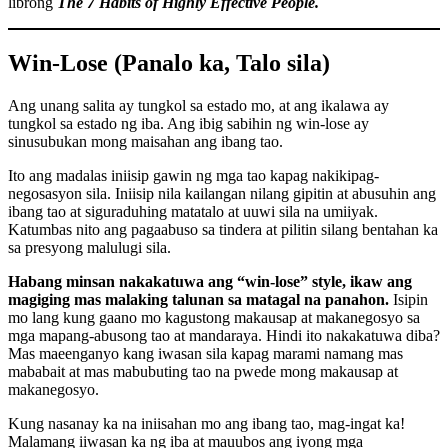
librong
The 7 Habits of Highly Effective People.
Win-Lose (Panalo ka, Talo sila)
Ang unang salita ay tungkol sa estado mo, at ang ikalawa ay
tungkol sa estado ng iba. Ang ibig sabihin ng win-lose ay
sinusubukan mong maisahan ang ibang tao.
Ito ang madalas iniisip gawin ng mga tao kapag nakikipag-
negosasyon sila. Iniisip nila kailangan nilang gipitin at abusuhin ang
ibang tao at siguraduhing matatalo at uuwi sila na umiiyak.
Katumbas nito ang pagaabuso sa tindera at pilitin silang bentahan ka
sa presyong malulugi sila.
Habang minsan nakakatuwa ang “win-lose” style, ikaw ang
magiging mas malaking talunan sa matagal na panahon.
Isipin
mo lang kung gaano mo kagustong makausap at makanegosyo sa
mga mapang-abusong tao at mandaraya. Hindi ito nakakatuwa diba?
Mas maeenganyo kang iwasan sila kapag marami namang mas
mababait at mas mabubuting tao na pwede mong makausap at
makanegosyo.
Kung nasanay ka na iniisahan mo ang ibang tao, mag-ingat ka!
Malamang iiwasan ka ng iba at mauubos ang iyong mga