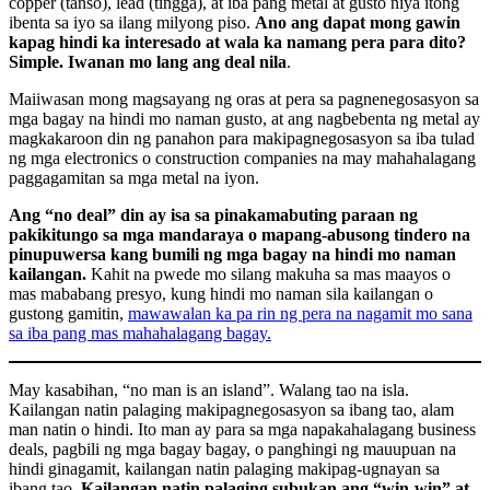
copper (tanso), lead (tingga), at iba pang metal at gusto niya itong
ibenta sa iyo sa ilang milyong piso.
Ano ang dapat mong gawin
kapag hindi ka interesado at wala ka namang pera para dito?
Simple. Iwanan mo lang ang deal nila
.
Maiiwasan mong magsayang ng oras at pera sa pagnenegosasyon sa
mga bagay na hindi mo naman gusto, at ang nagbebenta ng metal ay
magkakaroon din ng panahon para makipagnegosasyon sa iba tulad
ng mga electronics o construction companies na may mahahalagang
paggagamitan sa mga metal na iyon.
Ang “no deal” din ay isa sa pinakamabuting paraan ng
pakikitungo sa mga mandaraya o mapang-abusong tindero na
pinupuwersa kang bumili ng mga bagay na hindi mo naman
kailangan.
Kahit na pwede mo silang makuha sa mas maayos o
mas mababang presyo, kung hindi mo naman sila kailangan o
gustong gamitin,
mawawalan ka pa rin ng pera na nagamit mo sana
sa iba pang mas mahahalagang bagay.
May kasabihan, “no man is an island”. Walang tao na isla.
Kailangan natin palaging makipagnegosasyon sa ibang tao, alam
man natin o hindi. Ito man ay para sa mga napakahalagang business
deals, pagbili ng mga bagay bagay, o panghingi ng mauupuan na
hindi ginagamit, kailangan natin palaging makipag-ugnayan sa
ibang tao.
Kailangan natin palaging subukan ang “win-win” at