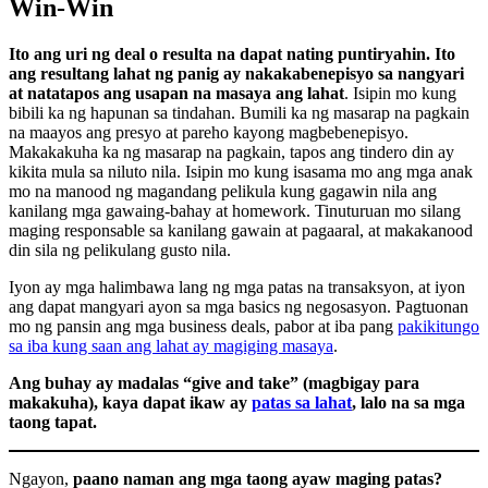
Win-Win
Ito ang uri ng deal o resulta na dapat nating puntiryahin. Ito
ang resultang lahat ng panig ay nakakabenepisyo sa nangyari
at natatapos ang usapan na masaya ang lahat
. Isipin mo kung
bibili ka ng hapunan sa tindahan. Bumili ka ng masarap na pagkain
na maayos ang presyo at pareho kayong magbebenepisyo.
Makakakuha ka ng masarap na pagkain, tapos ang tindero din ay
kikita mula sa niluto nila. Isipin mo kung isasama mo ang mga anak
mo na manood ng magandang pelikula kung gagawin nila ang
kanilang mga gawaing-bahay at homework. Tinuturuan mo silang
maging responsable sa kanilang gawain at pagaaral, at makakanood
din sila ng pelikulang gusto nila.
Iyon ay mga halimbawa lang ng mga patas na transaksyon, at iyon
ang dapat mangyari ayon sa mga basics ng negosasyon. Pagtuonan
mo ng pansin ang mga business deals, pabor at iba pang
pakikitungo
sa iba kung saan ang lahat ay magiging masaya
.
Ang buhay ay madalas “give and take” (magbigay para
makakuha), kaya dapat ikaw ay
patas sa lahat
, lalo na sa mga
taong tapat.
Ngayon,
paano naman ang mga taong ayaw maging patas?