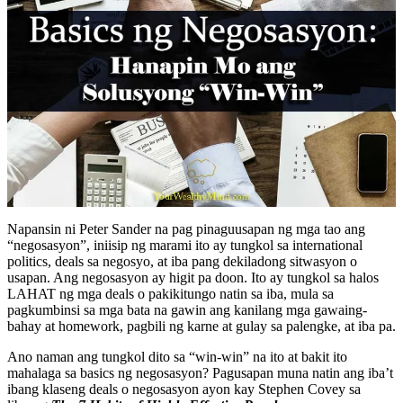
Napansin ni Peter Sander na pag pinaguusapan ng mga tao ang
“negosasyon”, iniisip ng marami ito ay tungkol sa international
politics, deals sa negosyo, at iba pang dekiladong sitwasyon o
usapan. Ang negosasyon ay higit pa doon. Ito ay tungkol sa halos
LAHAT ng mga deals o pakikitungo natin sa iba, mula sa
pagkumbinsi sa mga bata na gawin ang kanilang mga gawaing-
bahay at homework, pagbili ng karne at gulay sa palengke, at iba pa.
Ano naman ang tungkol dito sa “win-win” na ito at bakit ito
mahalaga sa basics ng negosasyon? Pagusapan muna natin ang iba’t
ibang klaseng deals o negosasyon ayon kay Stephen Covey sa