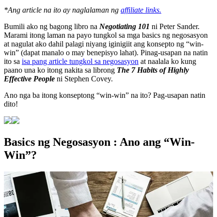
*Ang article na ito ay naglalaman ng
affiliate links.
Bumili ako ng bagong libro na
Negotiating 101
ni Peter Sander.
Marami itong laman na payo tungkol sa mga basics ng negosasyon
at nagulat ako dahil palagi niyang iginigiit ang konsepto ng “win-
win” (dapat manalo o may benepisyo lahat). Pinag-usapan na natin
ito sa
isa pang article tungkol sa negosasyon
at naalala ko kung
paano una ko itong nakita sa librong
The 7 Habits of Highly
Effective People
ni Stephen Covey.
Ano nga ba itong konseptong “win-win” na ito? Pag-usapan natin
dito!
Basics ng Negosasyon : Ano ang “Win-
Win”?