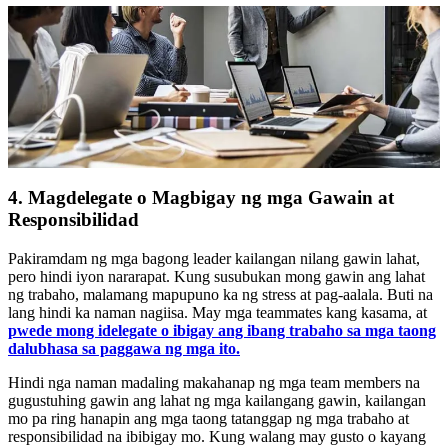
4. Magdelegate o Magbigay ng mga Gawain at
Responsibilidad
Pakiramdam ng mga bagong leader kailangan nilang gawin lahat,
pero hindi iyon nararapat. Kung susubukan mong gawin ang lahat
ng trabaho, malamang mapupuno ka ng stress at pag-aalala. Buti na
lang hindi ka naman nagiisa. May mga teammates kang kasama, at
pwede mong idelegate o ibigay ang ibang trabaho sa mga taong
dalubhasa sa paggawa ng mga ito.
Hindi nga naman madaling makahanap ng mga team members na
gugustuhing gawin ang lahat ng mga kailangang gawin, kailangan
mo pa ring hanapin ang mga taong tatanggap ng mga trabaho at
responsibilidad na ibibigay mo. Kung walang may gusto o kayang