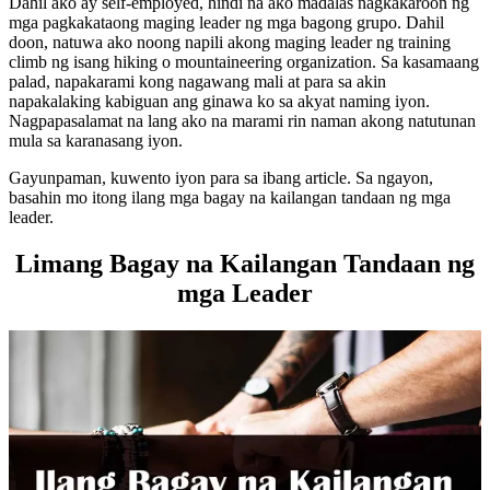
Dahil ako ay self-employed, hindi na ako madalas nagkakaroon ng
mga pagkakataong maging leader ng mga bagong grupo. Dahil
doon, natuwa ako noong napili akong maging leader ng training
climb ng isang hiking o mountaineering organization. Sa kasamaang
palad, napakarami kong nagawang mali at para sa akin
napakalaking kabiguan ang ginawa ko sa akyat naming iyon.
Nagpapasalamat na lang ako na marami rin naman akong natutunan
mula sa karanasang iyon.
Gayunpaman, kuwento iyon para sa ibang article. Sa ngayon,
basahin mo itong ilang mga bagay na kailangan tandaan ng mga
leader.
Limang Bagay na Kailangan Tandaan ng
mga Leader