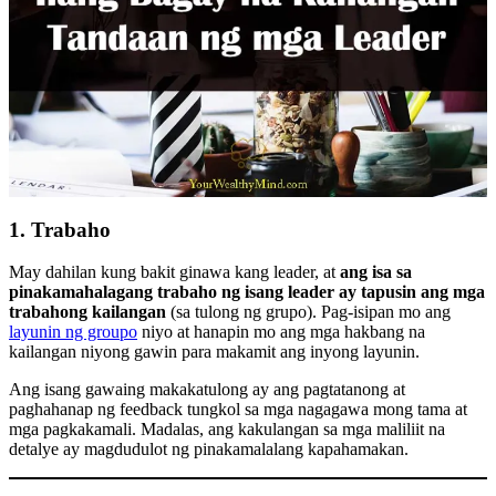
1. Trabaho
May dahilan kung bakit ginawa kang leader, at
ang isa sa
pinakamahalagang trabaho ng isang leader ay tapusin ang mga
trabahong kailangan
(sa tulong ng grupo). Pag-isipan mo ang
layunin ng groupo
niyo at hanapin mo ang mga hakbang na
kailangan niyong gawin para makamit ang inyong layunin.
Ang isang gawaing makakatulong ay ang pagtatanong at
paghahanap ng feedback tungkol sa mga nagagawa mong tama at
mga pagkakamali. Madalas, ang kakulangan sa mga maliliit na
detalye ay magdudulot ng pinakamalalang kapahamakan.