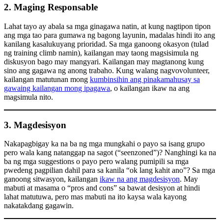
2. Maging Responsable
Lahat tayo ay abala sa mga ginagawa natin, at kung nagtipon tipon
ang mga tao para gumawa ng bagong layunin, madalas hindi ito ang
kanilang kasalukuyang prioridad. Sa mga ganoong okasyon (tulad
ng training climb namin), kailangan may taong magsisimula ng
diskusyon bago may mangyari. Kailangan may magtanong kung
sino ang gagawa ng anong trabaho. Kung walang nagvovolunteer,
kailangan matutunan mong
kumbinsihin ang pinakamahusay sa
gawaing kailangan mong ipagawa
, o kailangan ikaw na ang
magsimula nito.
3. Magdesisyon
Nakapagbigay ka na ba ng mga mungkahi o payo sa isang grupo
pero wala kang natanggap na sagot (“seenzoned”)? Nanghingi ka na
ba ng mga suggestions o payo pero walang pumipili sa mga
pwedeng pagpilian dahil para sa kanila “ok lang kahit ano”? Sa mga
ganoong sitwasyon, kailangan
ikaw na ang magdesisyon
. May
mabuti at masama o “pros and cons” sa bawat desisyon at hindi
lahat matutuwa, pero mas mabuti na ito kaysa wala kayong
nakatakdang gagawin.