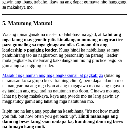
gawin ang ibang trabaho, ikaw na ang dapat gumawa nito hanggang
sa makakaya mo.
5. Matutong Matuto!
Walang ipinanganak na master o dalubhasa na agad, at
kahit ang
mga taong may genetic gifts kinailangan munang magpractice
para gumaling sa mga ginagawa nila. Ganoon din ang
leadership o pagiging leader.
Kung hindi ka nabibilang sa mga
pambihirang tao na nagkaroon ng personality na parang “leader”
mula pagkabata, malamang kakailanganin mo ng practice bago ka
gumaling sa pagiging leader.
Masakit nga naman ang mga pagkakamali at pagkabigo
(tulad ng
naranasan ko sa grupo ko sa training climb), pero dapat alamin mo
na nangyari na ang mga iyon at ang magagawa mo na lang ngayon
ay tandaan ang mga aral na natutunan mo doon. Ginawa mo ang
lahat ng iyong makakaya, kaya ang pwede mo na lang gawin ay
magpatuloy gamit ang lahat ng mga natutunan mo.
Isipin mo na lang ang popular na kasabihang “it’s not how much
you fall, but how often you get back up”.
Hindi mahalaga ang
dami ng beses kung saan nadapa ka, kundi ang dami ng beses
na tumayo kang muli.