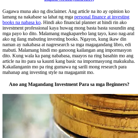
Gagawa muna ako ng disclaimer. Ang article na ito ay opinion ko
lamang na nakabase sa lahat ng mga
personal finance at investing
books na nabasa ko
. Hindi ako financial planner at hindi rin ako
investment professional kaya huwag mong basta basta susundin ang
mga payo ko dito. Malamang magkapareho lang tayo, kaso nag-aral
ako ng ilang mabuting investing books. Ngayon, kung ikaw din
naman ay nakabasa at nagresearch sa mga magagandang libro, edi
mabuti. Malamang hindi mo ganoong kailangan ang impormasyon
dito. Kung wala ka pang nababasa, maayos na ring basahin mo ang
article na ito para sa kaunti kang basic na impormasyong makukuha.
Kakailanganin mo pa ring gumawa ng sarili mong research para
mahanap ang investing style na magagamit mo.
Ano ang Magandang Investment Para sa mga Beginners?