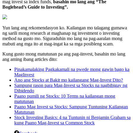
mag invest sa index funds,
basahin mo lang ang “The
Boglehead’s Guide to Investing”.
Yun lang ang rekomendasyon ko. Kailangan mo talagang gumawa
ng sarili mong research at maghanap ng investment o investing
method na gusto mo. Siguraduhin mo lang na pag-aaralan mong
mabuti ang mga ito at mag-ingat ka sa mga posibleng scam.
Kung gusto mong matutunan pa ang pag-iinvest, basahin mo lang
ang aming ibang articles dito:
Pinakamalaking Pagkakamali na pwede mong gawin bago ka
MagInvest
Ano ang Stocks at Bakit mo kailangang Mag-Invest Dito?
Sampung rason para Mag-Invest sa Stocks na nagbibigay ng
Dibidendo
Paano pumili ng Stocks: 10 Terms na kailangan mong
matutunan
Paano Mag Invest sa Stocks: Sampung Tuntuning Kailangan
Matutunan
Stock Investing Basics: 4 na Tuntunin ni Benjamin Graham sa
kung Paano Mag-Invest sa Common Stock