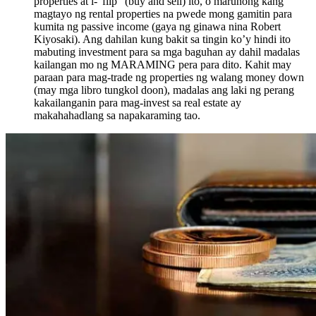
properties at i-“flip” (buy and sell) ito, o marunong kang
magtayo ng rental properties na pwede mong gamitin para
kumita ng passive income (gaya ng ginawa nina Robert
Kiyosaki). Ang dahilan kung bakit sa tingin ko’y hindi ito
mabuting investment para sa mga baguhan ay dahil madalas
kailangan mo ng MARAMING pera para dito. Kahit may
paraan para mag-trade ng properties ng walang money down
(may mga libro tungkol doon), madalas ang laki ng perang
kakailanganin para mag-invest sa real estate ay
makahahadlang sa napakaraming tao.