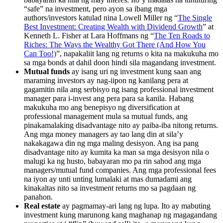
“safe” na investment, pero ayon sa ibang mga
authors/investors katulad nina Lowell Miller ng “
The Single
Best Investment: Creating Wealth with Dividend Growth
” at
Kenneth L. Fisher at Lara Hoffmans ng “
The Ten Roads to
Riches: The Ways the Wealthy Got There (And How You
Can Too!)
”, napakaliit lang ng returns o kita na makukuha mo
sa mga bonds at dahil doon hindi sila magandang investment.
Mutual funds
ay isang uri ng investment kung saan ang
maraming investors ay nag-iipon ng kanilang pera at
gagamitin nila ang serbisyo ng isang professional investment
manager para i-invest ang pera para sa kanila. Habang
makukuha mo ang benepisyo ng diversification at
professional management mula sa mutual funds, ang
pinakamalaking disadvantage nito ay paiba-iba nitong returns.
Ang mga money managers ay tao lang din at sila’y
nakakagawa din ng mga maling desisyon. Ang isa pang
disadvantage nito ay kumita ka man sa mga desisyon nila o
malugi ka ng husto, babayaran mo pa rin sahod ang mga
managers/mutual fund companies. Ang mga professional fees
na iyon ay unti unting lumalaki at mas dumadami ang
kinakaltas nito sa investment returns mo sa pagdaan ng
panahon.
Real estate
ay pagmamay-ari lang ng lupa. Ito ay mabuting
investment kung marunong kang maghanap ng magagandang