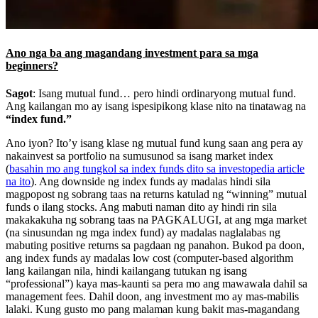
Ano nga ba ang magandang investment para sa mga
beginners?
Sagot
: Isang mutual fund… pero hindi ordinaryong mutual fund.
Ang kailangan mo ay isang ispesipikong klase nito na tinatawag na
“index fund.”
Ano iyon? Ito’y isang klase ng mutual fund kung saan ang pera ay
nakainvest sa portfolio na sumusunod sa isang market index
(
basahin mo ang tungkol sa index funds dito sa investopedia article
na ito
). Ang downside ng index funds ay madalas hindi sila
magpopost ng sobrang taas na returns katulad ng “winning” mutual
funds o ilang stocks. Ang mabuti naman dito ay hindi rin sila
makakakuha ng sobrang taas na PAGKALUGI, at ang mga market
(na sinusundan ng mga index fund) ay madalas naglalabas ng
mabuting positive returns sa pagdaan ng panahon. Bukod pa doon,
ang index funds ay madalas low cost (computer-based algorithm
lang kailangan nila, hindi kailangang tutukan ng isang
“professional”) kaya mas-kaunti sa pera mo ang mawawala dahil sa
management fees. Dahil doon, ang investment mo ay mas-mabilis
lalaki. Kung gusto mo pang malaman kung bakit mas-magandang