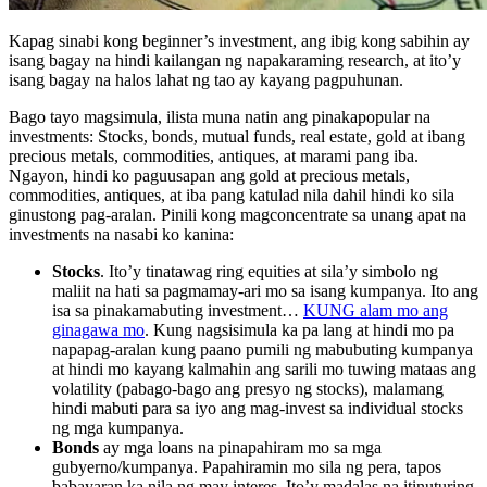
Kapag sinabi kong beginner’s investment, ang ibig kong sabihin ay
isang bagay na hindi kailangan ng napakaraming research, at ito’y
isang bagay na halos lahat ng tao ay kayang pagpuhunan.
Bago tayo magsimula, ilista muna natin ang pinakapopular na
investments: Stocks, bonds, mutual funds, real estate, gold at ibang
precious metals, commodities, antiques, at marami pang iba.
Ngayon, hindi ko paguusapan ang gold at precious metals,
commodities, antiques, at iba pang katulad nila dahil hindi ko sila
ginustong pag-aralan. Pinili kong magconcentrate sa unang apat na
investments na nasabi ko kanina:
Stocks
. Ito’y tinatawag ring equities at sila’y simbolo ng
maliit na hati sa pagmamay-ari mo sa isang kumpanya. Ito ang
isa sa pinakamabuting investment…
KUNG alam mo ang
ginagawa mo
. Kung nagsisimula ka pa lang at hindi mo pa
napapag-aralan kung paano pumili ng mabubuting kumpanya
at hindi mo kayang kalmahin ang sarili mo tuwing mataas ang
volatility (pabago-bago ang presyo ng stocks), malamang
hindi mabuti para sa iyo ang mag-invest sa individual stocks
ng mga kumpanya.
Bonds
ay mga loans na pinapahiram mo sa mga
gubyerno/kumpanya. Papahiramin mo sila ng pera, tapos
babayaran ka nila ng may interes. Ito’y madalas na itinuturing