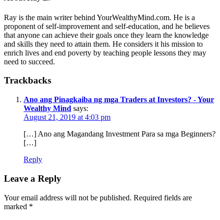
Ray is the main writer behind YourWealthyMind.com. He is a
proponent of self-improvement and self-education, and he believes
that anyone can achieve their goals once they learn the knowledge
and skills they need to attain them. He considers it his mission to
enrich lives and end poverty by teaching people lessons they may
need to succeed.
Trackbacks
Ano ang Pinagkaiba ng mga Traders at Investors? - Your
Wealthy Mind
says:
August 21, 2019 at 4:03 pm
[…] Ano ang Magandang Investment Para sa mga Beginners?
[…]
Reply
Leave a Reply
Your email address will not be published.
Required fields are
marked
*