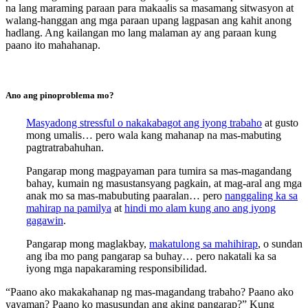
na lang maraming paraan para makaalis sa masamang sitwasyon at
walang-hanggan ang mga paraan upang lagpasan ang kahit anong
hadlang. Ang kailangan mo lang malaman ay ang paraan kung
paano ito mahahanap.
Ano ang pinoproblema mo?
Masyadong stressful o nakakabagot ang iyong trabaho
at gusto
mong umalis… pero wala kang mahanap na mas-mabuting
pagtratrabahuhan.
Pangarap mong magpayaman para tumira sa mas-magandang
bahay, kumain ng masustansyang pagkain, at mag-aral ang mga
anak mo sa mas-mabubuting paaralan… pero
nanggaling ka sa
mahirap na pamilya
at
hindi mo alam kung ano ang iyong
gagawin
.
Pangarap mong maglakbay,
makatulong sa mahihirap
, o sundan
ang iba mo pang pangarap sa buhay… pero nakatali ka sa
iyong mga napakaraming responsibilidad.
“Paano ako makakahanap ng mas-magandang trabaho? Paano ako
yayaman? Paano ko masusundan ang aking pangarap?” Kung