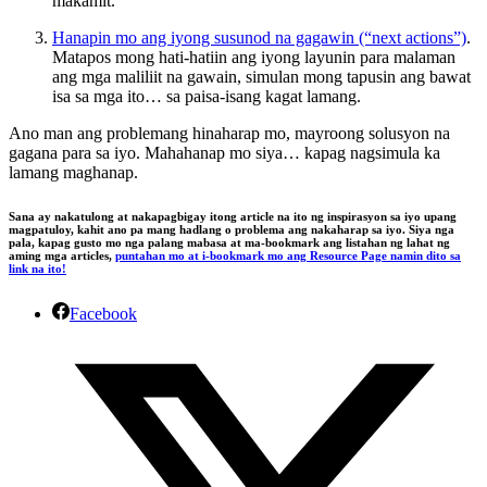
makamit.
Hanapin mo ang iyong susunod na gagawin (“next actions”)
.
Matapos mong hati-hatiin ang iyong layunin para malaman
ang mga maliliit na gawain, simulan mong tapusin ang bawat
isa sa mga ito… sa paisa-isang kagat lamang.
Ano man ang problemang hinaharap mo, mayroong solusyon na
gagana para sa iyo. Mahahanap mo siya… kapag nagsimula ka
lamang maghanap.
Sana ay nakatulong at nakapagbigay itong article na ito ng inspirasyon sa iyo upang
magpatuloy, kahit ano pa mang hadlang o problema ang nakaharap sa iyo. Siya nga
pala, kapag gusto mo nga palang mabasa at ma-bookmark ang listahan ng lahat ng
aming mga articles,
puntahan mo at i-bookmark mo ang Resource Page namin dito sa
link na ito!
Facebook