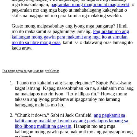
mga kinakailangan,
pag-aralan mong mag-ipon at mag-invest
, o
pag-aralan mo ang mga bago at mahahalagang kakayahan o
skills na magagamit mo para kumita ng malaking sweldo.
Gusto mong maipasabuhay ang iyong mga pangarap? Hindi
mo ito makakamit sa paghihintay lamang.
Pag-aralan mo ang
kailangan mong gawin para makamit ang mga ito at simulan
mo ito sa libre mong oras
, kahit isa o dalawang oras lamang ito
kada araw.
Iba pang payo sa paglutas ng problema:
“Paano mo kakainin ang isang elepante?” Sagot: Paisa-isang
kagat lamang. Kapag nasosobrahan ka na, alalahanin mo lang
na matatapos mo rin iyon. “Ito’y lilipas rin.” Huwag mong
takasan ang iyong problema at ipagpatuloy mo lamang
hanggang malutas mo ito.
“Chunk it down.” Sabi ni Jack Canfield,
ang pagkamit sa
kahit anong malaking layunin ay ang pagtatapos lamang sa
libo-libong maliliit na gawain
. Hanapin mo ang mga
kailangan mong gawin para makamit mo ang pangarap mong