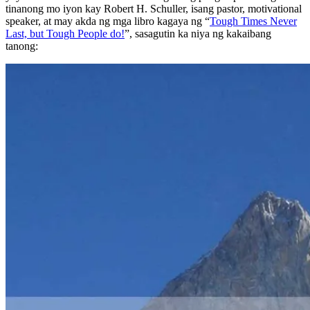
tinanong mo iyon kay Robert H. Schuller, isang pastor, motivational
speaker, at may akda ng mga libro kagaya ng
“
Tough Times Never
Last, but Tough People do!
”
, sasagutin ka niya ng kakaibang
tanong: