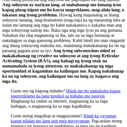
Ang solusyon ay nariyan lang, at mahahanap mo lamang iyon
kapag pinag-isipan mo ito kaysa magreklamo, mag-alala lang, o
takasan ang iyong problema.
Huwag kang mapanatag sa iisang
solusyon lamang, mag-brainstorm (mag-isip) ka ng maraming idea at
isulat mo lamang ang mga ito kahit nakakatawa o kakaiba man ang
mga solusyong naiisip mo. Baka nga ang mga iyon pa ang gumana.
Subukan mo ring magtanong sa iba, lalo na sa mga humarap at
nakalagpas sa mga ganoong problema. Kahit hindi mo man magamit
ang iilang solusyong makuha mo, malamang makakahanap ka rin ng
paraang gagana para sa iyo.
Ang iyong subconscious mind ay
makakahanap ng creative na solusyon at ang iyong Reticular
Activating System (RAS), ang bahagi ng iyong utak na
namamahala sa iyong atensyon, ay makakahanap ng mga
oportunidad at kagamitan na kailangan mo. Kapag nakahanap
ka na ng solusyon, ang kailangan mo na lang ay isagawa ang
mga ito.
Gusto mo ng bagong trabaho?
Hindi mo ito makukuha kapag
nagrereklamo ka lang tungkol sa trabaho mo ngayon
.
Maghanap ka online sa internet, magtanong ka sa mga
kaibigan, o magtanong ka sa mga kapitbahay.
Gusto mong magsikap at magpayaman?
Hindi ka yayaman
kapag nilalait mo lang ang mga mayayaman
. Pag-aralan mong
magtayo ng negosyo na nagbibigay sa mga tao ng kanilang