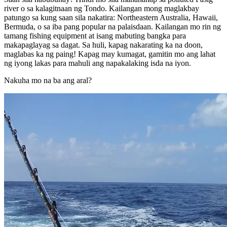
river o sa kalagitnaan ng Tondo. Kailangan mong maglakbay
patungo sa kung saan sila nakatira: Northeastern Australia, Hawaii,
Bermuda, o sa iba pang popular na palaisdaan. Kailangan mo rin ng
tamang fishing equipment at isang mabuting bangka para
makapaglayag sa dagat. Sa huli, kapag nakarating ka na doon,
maglabas ka ng paing! Kapag may kumagat, gamitin mo ang lahat
ng iyong lakas para mahuli ang napakalaking isda na iyon.
Nakuha mo na ba ang aral?