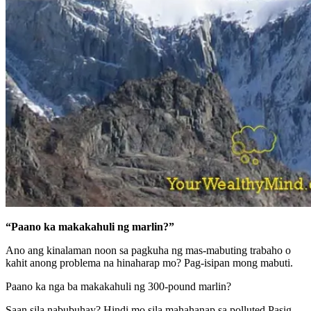
“Paano ka makakahuli ng marlin?”
Ano ang kinalaman noon sa pagkuha ng mas-mabuting trabaho o
kahit anong problema na hinaharap mo? Pag-isipan mong mabuti.
Paano ka nga ba makakahuli ng 300-pound marlin?
Saan sila nabubuhay? Hindi mo sila mahahanap sa polluted Pasig