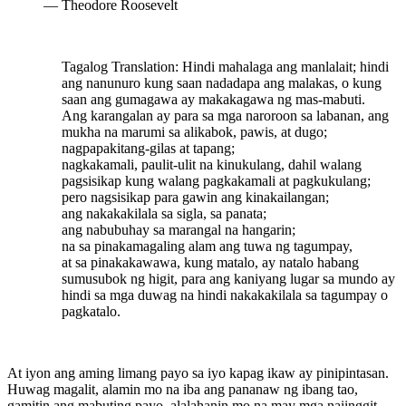
—
Theodore Roosevelt
Tagalog Translation: Hindi mahalaga ang manlalait; hindi
ang nanunuro kung saan nadadapa ang malakas, o kung
saan ang gumagawa ay makakagawa ng mas-mabuti.
Ang karangalan ay para sa mga naroroon sa labanan, ang
mukha na marumi sa alikabok, pawis, at dugo;
nagpapakitang-gilas at tapang;
nagkakamali, paulit-ulit na kinukulang, dahil walang
pagsisikap kung walang pagkakamali at pagkukulang;
pero nagsisikap para gawin ang kinakailangan;
ang nakakakilala sa sigla, sa panata;
ang nabubuhay sa marangal na hangarin;
na sa pinakamagaling alam ang tuwa ng tagumpay,
at sa pinakakawawa, kung matalo, ay natalo habang
sumusubok ng higit, para ang kaniyang lugar sa mundo ay
hindi sa mga duwag na hindi nakakakilala sa tagumpay o
pagkatalo.
At iyon ang aming limang payo sa iyo kapag ikaw ay pinipintasan.
Huwag magalit, alamin mo na iba ang pananaw ng ibang tao,
gamitin ang mabuting payo, alalahanin mo na may mga naiinggit