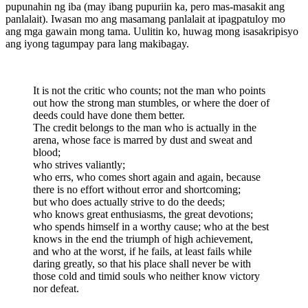
pupunahin ng iba (may ibang pupuriin ka, pero mas-masakit ang
panlalait). Iwasan mo ang masamang panlalait at ipagpatuloy mo
ang mga gawain mong tama. Uulitin ko, huwag mong isasakripisyo
ang iyong tagumpay para lang makibagay.
It is not the critic who counts; not the man who points
out how the strong man stumbles, or where the doer of
deeds could have done them better.
The credit belongs to the man who is actually in the
arena, whose face is marred by dust and sweat and
blood;
who strives valiantly;
who errs, who comes short again and again, because
there is no effort without error and shortcoming;
but who does actually strive to do the deeds;
who knows great enthusiasms, the great devotions;
who spends himself in a worthy cause; who at the best
knows in the end the triumph of high achievement,
and who at the worst, if he fails, at least fails while
daring greatly, so that his place shall never be with
those cold and timid souls who neither know victory
nor defeat.