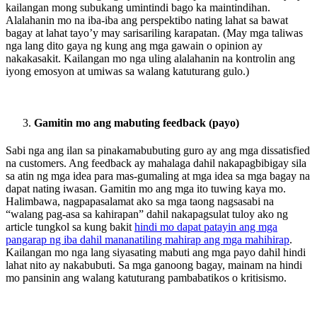
kailangan mong subukang umintindi bago ka maintindihan.
Alalahanin mo na iba-iba ang perspektibo nating lahat sa bawat
bagay at lahat tayo’y may sarisariling karapatan. (May mga taliwas
nga lang dito gaya ng kung ang mga gawain o opinion ay
nakakasakit. Kailangan mo nga uling alalahanin na kontrolin ang
iyong emosyon at umiwas sa walang katuturang gulo.)
Gamitin mo ang mabuting feedback (payo)
Sabi nga ang ilan sa pinakamabubuting guro ay ang mga dissatisfied
na customers. Ang feedback ay mahalaga dahil nakapagbibigay sila
sa atin ng mga idea para mas-gumaling at mga idea sa mga bagay na
dapat nating iwasan. Gamitin mo ang mga ito tuwing kaya mo.
Halimbawa, nagpapasalamat ako sa mga taong nagsasabi na
“walang pag-asa sa kahirapan” dahil nakapagsulat tuloy ako ng
article tungkol sa kung bakit
hindi mo dapat patayin ang mga
pangarap ng iba dahil mananatiling mahirap ang mga mahihirap
.
Kailangan mo nga lang siyasating mabuti ang mga payo dahil hindi
lahat nito ay nakabubuti. Sa mga ganoong bagay, mainam na hindi
mo pansinin ang walang katuturang pambabatikos o kritisismo.