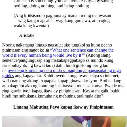
Criticism is something you can avoid easily—by saying
nothing, doing nothing, and being nothing.
(Ang kritisismo o pagpuna ay madali mong maiiwasan
—wag kang magsalita, wag kang gumawa, at maging
wala kang kwenta.)
— Aristotle
Noong nakaraang linggo nagsulat ako tungkol sa kung paano
pinintasan ang sagot ko sa
“What one sentence can change the
world if every human being would live by it?”
(Anong isang
sentence/pangungusap ang makakapagpabago sa mundo kung
isinabuhay ito ng bawat tao?) dahil hindi gusto ng isang tao
na
pwedeng kumita ng pera mula sa pagblog at pagsusulat ng mga
guides
ang kagaya ko. Kahit pwede kong awayin siya sa internet,
wala namang akong mapapala kapag ginawa ko iyon. Buti na lang
at nakapulot ako ng kaunting inspirasyon mula sa kanya. Pwede mo
ring gawin iyon kapag ikaw ay pinipintasan. Kaysa magalit, bakit
hindi mo subukang kumuha ng mabuting aral mula dito?
Limang Mabuting Payo kapag ikaw ay Pinipintasan