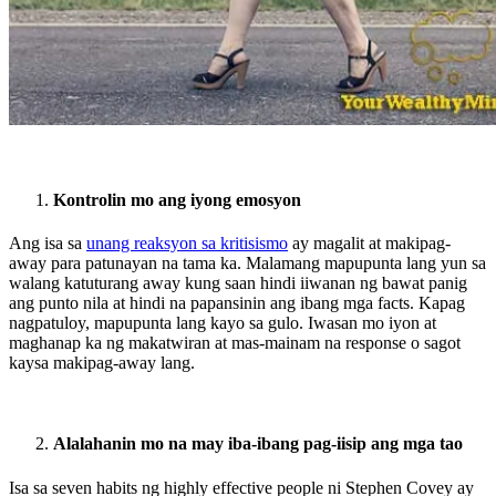
Kontrolin mo ang iyong emosyon
Ang isa sa
unang reaksyon sa kritisismo
ay magalit at makipag-
away para patunayan na tama ka. Malamang mapupunta lang yun sa
walang katuturang away kung saan hindi iiwanan ng bawat panig
ang punto nila at hindi na papansinin ang ibang mga facts. Kapag
nagpatuloy, mapupunta lang kayo sa gulo. Iwasan mo iyon at
maghanap ka ng makatwiran at mas-mainam na response o sagot
kaysa makipag-away lang.
Alalahanin mo na may iba-ibang pag-iisip ang mga tao
Isa sa seven habits ng highly effective people ni Stephen Covey ay