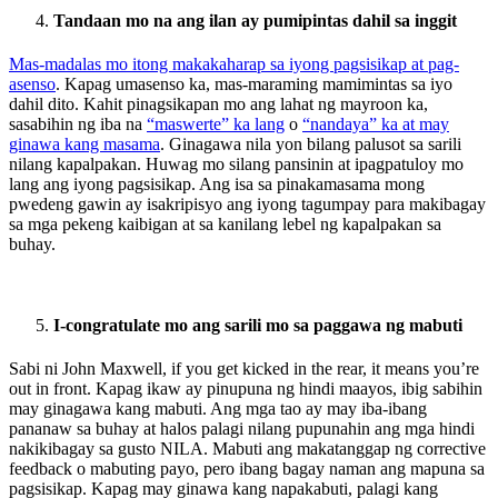
Tandaan mo na ang ilan ay pumipintas dahil sa inggit
Mas-madalas mo itong makakaharap sa iyong pagsisikap at pag-
asenso
. Kapag umasenso ka, mas-maraming mamimintas sa iyo
dahil dito. Kahit pinagsikapan mo ang lahat ng mayroon ka,
sasabihin ng iba na
“maswerte” ka lang
o
“nandaya” ka at may
ginawa kang masama
. Ginagawa nila yon bilang palusot sa sarili
nilang kapalpakan. Huwag mo silang pansinin at ipagpatuloy mo
lang ang iyong pagsisikap. Ang isa sa pinakamasama mong
pwedeng gawin ay isakripisyo ang iyong tagumpay para makibagay
sa mga pekeng kaibigan at sa kanilang lebel ng kapalpakan sa
buhay.
I-congratulate mo ang sarili mo sa paggawa ng mabuti
Sabi ni John Maxwell, if you get kicked in the rear, it means you’re
out in front. Kapag ikaw ay pinupuna ng hindi maayos, ibig sabihin
may ginagawa kang mabuti. Ang mga tao ay may iba-ibang
pananaw sa buhay at halos palagi nilang pupunahin ang mga hindi
nakikibagay sa gusto NILA. Mabuti ang makatanggap ng corrective
feedback o mabuting payo, pero ibang bagay naman ang mapuna sa
pagsisikap. Kapag may ginawa kang napakabuti, palagi kang