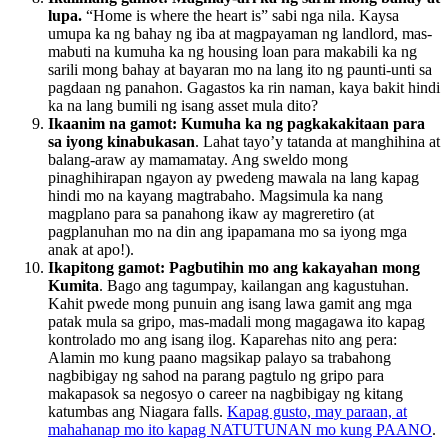
lupa.
“Home is where the heart is” sabi nga nila. Kaysa
umupa ka ng bahay ng iba at magpayaman ng landlord, mas-
mabuti na kumuha ka ng housing loan para makabili ka ng
sarili mong bahay at bayaran mo na lang ito ng paunti-unti sa
pagdaan ng panahon. Gagastos ka rin naman, kaya bakit hindi
ka na lang bumili ng isang asset mula dito?
Ikaanim na gamot: Kumuha ka ng pagkakakitaan para
sa iyong kinabukasan
. Lahat tayo’y tatanda at manghihina at
balang-araw ay mamamatay. Ang sweldo mong
pinaghihirapan ngayon ay pwedeng mawala na lang kapag
hindi mo na kayang magtrabaho. Magsimula ka nang
magplano para sa panahong ikaw ay magreretiro (at
pagplanuhan mo na din ang ipapamana mo sa iyong mga
anak at apo!).
Ikapitong gamot: Pagbutihin mo ang kakayahan mong
Kumita
. Bago ang tagumpay, kailangan ang kagustuhan.
Kahit pwede mong punuin ang isang lawa gamit ang mga
patak mula sa gripo, mas-madali mong magagawa ito kapag
kontrolado mo ang isang ilog. Kaparehas nito ang pera:
Alamin mo kung paano magsikap palayo sa trabahong
nagbibigay ng sahod na parang pagtulo ng gripo para
makapasok sa negosyo o career na nagbibigay ng kitang
katumbas ang Niagara falls.
Kapag gusto, may paraan, at
mahahanap mo ito kapag NATUTUNAN mo kung PAANO
.