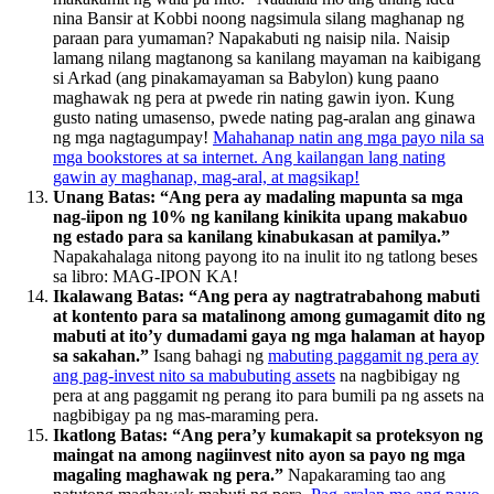
nina Bansir at Kobbi noong nagsimula silang maghanap ng
paraan para yumaman? Napakabuti ng naisip nila. Naisip
lamang nilang magtanong sa kanilang mayaman na kaibigang
si Arkad (ang pinakamayaman sa Babylon) kung paano
maghawak ng pera at pwede rin nating gawin iyon. Kung
gusto nating umasenso, pwede nating pag-aralan ang ginawa
ng mga nagtagumpay!
Mahahanap natin ang mga payo nila sa
mga bookstores at sa internet. Ang kailangan lang nating
gawin ay maghanap, mag-aral, at magsikap!
Unang Batas: “Ang pera ay madaling mapunta sa mga
nag-iipon ng 10% ng kanilang kinikita upang makabuo
ng estado para sa kanilang kinabukasan at pamilya.”
Napakahalaga nitong payong ito na inulit ito ng tatlong beses
sa libro: MAG-IPON KA!
Ikalawang Batas: “Ang pera ay nagtratrabahong mabuti
at kontento para sa matalinong among gumagamit dito ng
mabuti at ito’y dumadami gaya ng mga halaman at hayop
sa sakahan.”
Isang bahagi ng
mabuting paggamit ng pera ay
ang pag-invest nito sa mabubuting assets
na nagbibigay ng
pera at ang paggamit ng perang ito para bumili pa ng assets na
nagbibigay pa ng mas-maraming pera.
Ikatlong Batas: “Ang pera’y kumakapit sa proteksyon ng
maingat na among nagiinvest nito ayon sa payo ng mga
magaling maghawak ng pera.”
Napakaraming tao ang