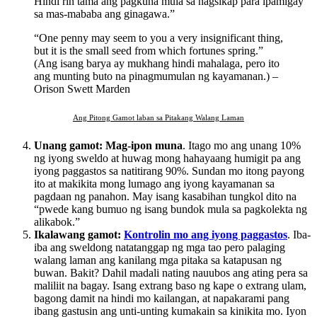
Hindi rin tama ang pagkuha mula sa nagsikap para ipamigay
sa mas-mababa ang ginagawa.”
“One penny may seem to you a very insignificant thing,
but it is the small seed from which fortunes spring.”
(Ang isang barya ay mukhang hindi mahalaga, pero ito
ang munting buto na pinagmumulan ng kayamanan.) –
Orison Swett Marden
Ang Pitong Gamot laban sa Pitakang Walang Laman
Unang gamot: Mag-ipon muna
. Itago mo ang unang 10%
ng iyong sweldo at huwag mong hahayaang humigit pa ang
iyong paggastos sa natitirang 90%. Sundan mo itong payong
ito at makikita mong lumago ang iyong kayamanan sa
pagdaan ng panahon. May isang kasabihan tungkol dito na
“pwede kang bumuo ng isang bundok mula sa pagkolekta ng
alikabok.”
Ikalawang gamot:
Kontrolin mo ang iyong paggastos
. Iba-
iba ang sweldong natatanggap ng mga tao pero palaging
walang laman ang kanilang mga pitaka sa katapusan ng
buwan. Bakit? Dahil madali nating nauubos ang ating pera sa
maliliit na bagay. Isang extrang baso ng kape o extrang ulam,
bagong damit na hindi mo kailangan, at napakarami pang
ibang gastusin ang unti-unting kumakain sa kinikita mo. Iyon