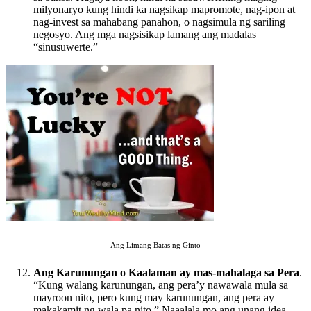
milyonaryo kung hindi ka nagsikap mapromote, nag-ipon at
nag-invest sa mahabang panahon, o nagsimula ng sariling
negosyo. Ang mga nagsisikap lamang ang madalas
“sinusuwerte.”
Ang Limang Batas ng Ginto
Ang Karunungan o Kaalaman ay mas-mahalaga sa Pera
.
“Kung walang karunungan, ang pera’y nawawala mula sa
mayroon nito, pero kung may karunungan, ang pera ay
makakamit ng wala pa nito.” Naaalala mo ang unang idea