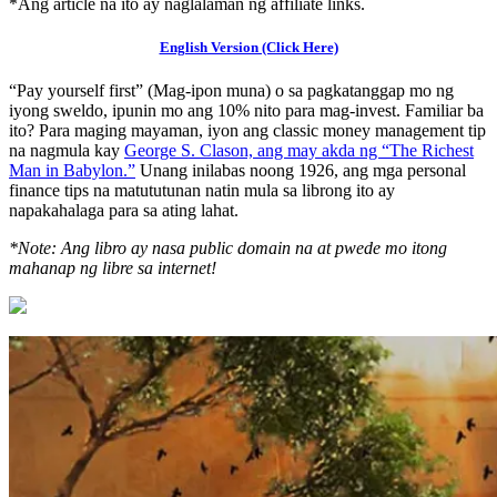
*Ang article na ito ay naglalaman ng affiliate links.
English Version (Click Here)
“Pay yourself first” (Mag-ipon muna) o sa pagkatanggap mo ng
iyong sweldo, ipunin mo ang 10% nito para mag-invest. Familiar ba
ito? Para maging mayaman, iyon ang classic money management tip
na nagmula kay
George S. Clason, ang may akda ng “The Richest
Man in Babylon.”
Unang inilabas noong 1926, ang mga personal
finance tips na matututunan natin mula sa librong ito ay
napakahalaga para sa ating lahat.
*Note: Ang libro ay nasa public domain na at pwede mo itong
mahanap ng libre sa internet!