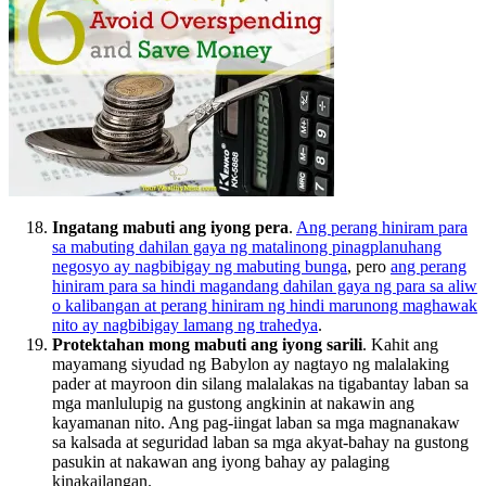
Ingatang mabuti ang iyong pera
.
Ang perang hiniram para
sa mabuting dahilan gaya ng matalinong pinagplanuhang
negosyo ay nagbibigay ng mabuting bunga
, pero
ang perang
hiniram para sa hindi magandang dahilan gaya ng para sa aliw
o kalibangan at perang hiniram ng hindi marunong maghawak
nito ay nagbibigay lamang ng trahedya
.
Protektahan mong mabuti ang iyong sarili
. Kahit ang
mayamang siyudad ng Babylon ay nagtayo ng malalaking
pader at mayroon din silang malalakas na tigabantay laban sa
mga manlulupig na gustong angkinin at nakawin ang
kayamanan nito. Ang pag-iingat laban sa mga magnanakaw
sa kalsada at seguridad laban sa mga akyat-bahay na gustong
pasukin at nakawan ang iyong bahay ay palaging
kinakailangan.