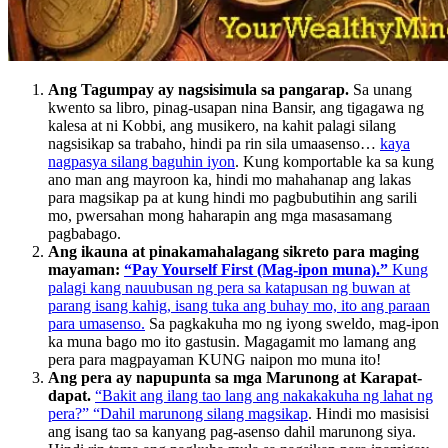
Ang Tagumpay ay nagsisimula sa pangarap.
Sa unang
kwento sa libro, pinag-usapan nina Bansir, ang tigagawa ng
kalesa at ni Kobbi, ang musikero, na kahit palagi silang
nagsisikap sa trabaho, hindi pa rin sila umaasenso…
kaya
nagpasya silang baguhin iyon
. Kung komportable ka sa kung
ano man ang mayroon ka, hindi mo mahahanap ang lakas
para magsikap pa at kung hindi mo pagbubutihin ang sarili
mo, pwersahan mong haharapin ang mga masasamang
pagbabago.
Ang ikauna at pinakamahalagang sikreto para maging
mayaman:
“Pay Yourself First (Mag-ipon muna).”
Kung
palagi kang nauubusan ng pera sa katapusan ng buwan at
parang isang kahig, isang tuka ang buhay mo, ito ang paraan
para umasenso.
Sa pagkakuha mo ng iyong sweldo, mag-ipon
ka muna bago mo ito gastusin. Magagamit mo lamang ang
pera para magpayaman KUNG naipon mo muna ito!
Ang pera ay napupunta sa mga Marunong at Karapat-
dapat.
“Bakit ang ilang tao lang ang nakakakuha ng lahat ng
pera?” “Dahil marunong silang magsikap
. Hindi mo masisisi
ang isang tao sa kanyang pag-asenso dahil marunong siya.