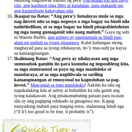
natutong maghawak mabuti ng pera.
Pag-aralan mo ang payo
nila, ang kanilang mga libro at kasulatan, para makamit mo
ang kaparehong kakayahan nila
.
Ikaapat na Batas: “Ang pera’y lumalayas mula sa mga
nag-iinvest nito sa mga negosyo o mga bagay na hindi nila
naiintindihan, at sa mga bagay na hindi pinapahintulutan
ng mga taong gumagamit nito nang mabuti.”
Gaya ng sabi
ni Warren Buffet,
ang peligro ay nagmumula sa hindi pag-
alam ng mabuti sa iyong ginagawa
. Kahit kailangan mong
magbayad para sa iyong edukasyon, ito’y mas-sulit pa kaysa
sa kamangmangan.
Ikalimang Batas: “Ang pera ay nilalayasan ang mga
sumusubok gamitin ito para kumuha ng imposibleng kita,
sa mga sumusunod sa payo ng mga manloloko at
mandaraya, at sa mga nagtitiwala sa sariling
kamangmangan at emosyonal na kagustuhan sa pag-
invest.”
Mag-ingat sa mga manloloko
! Aakitin ka nila ng
napakalaking kita at safety at huhulihin ka nila gamit ang
iyong katakawan. Ang pinakamabuting paraan para iwasan
sila ay ang pagiging edukado sa ginagawa mo. Kapag
masyadong mabuti para maging totoo, malamang hindi nga
(“if it’s too good to be true, it probably is”).