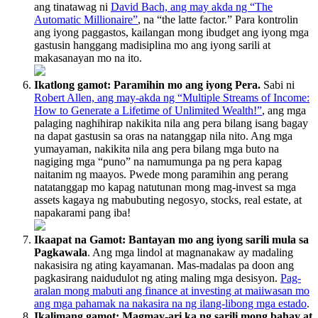
ang tinatawag ni
David Bach, ang may akda ng “The
Automatic Millionaire”
,
na “the latte factor.” Para kontrolin
ang iyong paggastos, kailangan mong ibudget ang iyong mga
gastusin hanggang madisiplina mo ang iyong sarili at
makasanayan mo na ito.
Ikatlong gamot: Paramihin mo ang iyong Pera.
Sabi ni
Robert Allen, ang may-akda ng “Multiple Streams of Income:
How to Generate a Lifetime of Unlimited Wealth!”
, ang mga
palaging naghihirap nakikita nila ang pera bilang isang bagay
na dapat gastusin sa oras na natanggap nila nito. Ang mga
yumayaman, nakikita nila ang pera bilang mga buto na
nagiging mga “puno” na namumunga pa ng pera kapag
naitanim ng maayos. Pwede mong paramihin ang perang
natatanggap mo kapag natutunan mong mag-invest sa mga
assets kagaya ng mabubuting negosyo, stocks, real estate, at
napakarami pang iba!
Ikaapat na Gamot: Bantayan mo ang iyong sarili mula sa
Pagkawala
. Ang mga lindol at magnanakaw ay madaling
nakasisira ng ating kayamanan. Mas-madalas pa doon ang
pagkasirang naidudulot ng ating maling mga desisyon.
Pag-
aralan mong mabuti ang finance at investing at maiiwasan mo
ang mga pahamak na nakasira na ng ilang-libong mga estado
.
Ikalimang gamot: Magmay-ari ka ng sarili mong bahay at