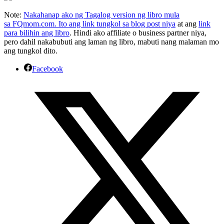
Note:
Nakahanap ako ng Tagalog version ng libro mula
sa FQmom.com. Ito ang link tungkol sa blog post niya
at ang
link
para bilihin ang libro
. Hindi ako affiliate o business partner niya,
pero dahil nakabubuti ang laman ng libro, mabuti nang malaman mo
ang tungkol dito.
Facebook